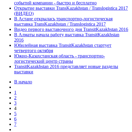
событий компании - быстро и бесплатно
Открытие выставки TransKazakhstan / Translogistica 2017
(ВИДЕО)
В Астане открылась транспортно-логистическая
выставка TransKazakhstan / Translogistica 2017
Видео первого выставочного дня TransitKazakhstan 2016
В Алматы начала работу выставка TransitKazakhstan
2016
Юбилейная выставка TransitKazakhstan стартует
четвертого октября
Южно-Казахстанская область - транспортно-
логистический центр страны
TransitKazakhstan 2016 представляет новые разделы
выставки
В начало
1
2
3
4
5
6
7