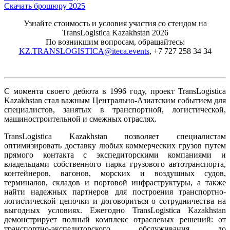
Скачать брошюру 2025
Узнайте стоимость и условия участия со стендом на
TransLogistica Kazakhstan 2026
По возникшим вопросам, обращайтесь:
KZ.TRANSLOGISTICA@iteca.events
, +7 727 258 34 34
С момента своего дебюта в 1996 году, проект TransLogistica
Kazakhstan стал важным Центрально-Азиатским событием для
специалистов, занятых в транспортной, логистической,
машиностроительной и смежных отраслях.
TransLogistica Kazakhstan позволяет специалистам
оптимизировать доставку любых коммерческих грузов путем
прямого контакта с экспедиторскими компаниями и
владельцами собственного парка грузового автотранспорта,
контейнеров, вагонов, морских и воздушных судов,
терминалов, складов и портовой инфраструктуры, а также
найти надежных партнеров для построения транспортно-
логистической цепочки и договориться о сотрудничества на
выгодных условиях. Ежегодно TransLogistica Kazakhstan
демонстрирует полный комплекс отраслевых решений: от
транспортно-экспедиторского обслуживания до