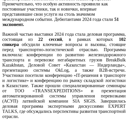
Примечательно, что особую активность проявили как
постоянные участники, так и новички, впервые
представившие свои услуги на столь значимом
международном событии. Дебютантами 2024 года стали
51
экспонент.
Важной частью выставки 2024 года стала деловая программа,
состоящая из
22 сессий
, в рамках которых
102
спикера
обсудили ключевые вопросы и вызовы, стоящие
перед транспортно-логистической отраслью. Программа
включила: конференции по развитию железнодорожного
транспорта и перевозке негабаритных грузов BreakBulk
Kazakhstan, Деловой Совет «Казахстан — Нидерланды»,
презентацию системы OkLog, а также B2B-встречи.
Участники посетили конференцию «IT-решения в транспорте
и логистике» и конференцию по рынку складской логистики
в Казахстане. Также прошли специализированные семинары
от ТОО «TRANSEXPEDITIONS» и презентация
автоматизированной системы управления перевозками
(АСУП) латвийской компании SIA SIGIS. Завершилась
деловая программа экспертными дискуссиями EXPERT
TALKS, где обсуждались перспективы развития транспортной
отрасли.