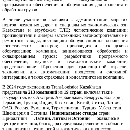
программного обеспечения и оборудования для хранения и
обработки грузов.
В числе участников выставки - администрации морских
портов, железных дорог и специальных экономических зон
Казахстана и зарубежья; ТЛЦ; логистические компании;
производители и дилеры автотехники; вагоностроительные и
ремонтные заводы; поставщики оборудования для оснащения
логистических центров; производители складского
оборудования; компании, занимающиеся обработкой и
складированием грузов; разработчики программного
обеспечения, научные и технологические компании,
представляющие IT-решения для транспортной отрасли,
технологии для автоматизации процессов и системной
интеграции, а также страховые и консалтинговые компании.
В 2024 году экспозиция TransLogistica Kazakhstan
представила
213 компаний
из
19 стран
, включая такие
государства, как Австрия, Азербайджан, Беларусь, Болгария,
Германия, Грузия, Индия, Казахстан, Китай, Литва, Латвия,
ОАЭ, Россия, Румыния, Туркменистан, Турция, Узбекистан,
Швейцария и Эстония.
Национальные стенды
стран
Прибалтики —
Латвии, Литвы и Эстонии
— оказались в
центре внимания, благодаря передовым решениям в области
транспортных технологий и логистических процессов.