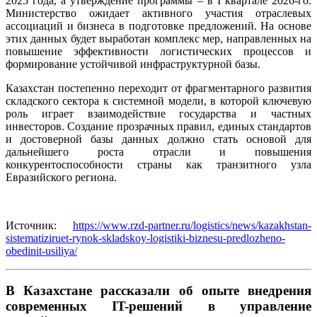
2025 года, а утверждение программы – в I квартале 2026-го.
Министерство ожидает активного участия отраслевых
ассоциаций и бизнеса в подготовке предложений. На основе
этих данных будет выработан комплекс мер, направленных на
повышение эффективности логистических процессов и
формирование устойчивой инфраструктурной базы.
Казахстан постепенно переходит от фрагментарного развития
складского сектора к системной модели, в которой ключевую
роль играет взаимодействие государства и частных
инвесторов. Создание прозрачных правил, единых стандартов
и достоверной базы данных должно стать основой для
дальнейшего роста отрасли и повышения
конкурентоспособности страны как транзитного узла
Евразийского региона.
Источник:
https://www.rzd-partner.ru/logistics/news/kazakhstan-
sistematiziruet-rynok-skladskoy-logistiki-biznesu-predlozheno-
obedinit-usiliya/
В Казахстане рассказали об опыте внедрения
современных IT-решений в управление