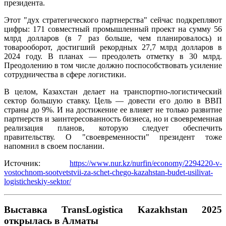
президента.
Этот "дух стратегического партнерства" сейчас подкрепляют
цифры: 171 совместный промышленный проект на сумму 56
млрд долларов (в 7 раз больше, чем планировалось) и
товарооборот, достигший рекордных 27,7 млрд долларов в
2024 году. В планах — преодолеть отметку в 30 млрд.
Преодолению в том числе должно поспособствовать усиление
сотрудничества в сфере логистики.
В целом, Казахстан делает на транспортно-логистический
сектор большую ставку. Цель — довести его долю в ВВП
страны до 9%. И на достижение ее влияет не только развитие
партнерств и заинтересованность бизнеса, но и своевременная
реализация планов, которую следует обеспечить
правительству. О "своевременности" президент тоже
напомнил в своем послании.
Источник:
https://www.nur.kz/nurfin/economy/2294220-v-
vostochnom-sootvetstvii-za-schet-chego-kazahstan-budet-usilivat-
logisticheskiy-sektor/
Выставка TransLogistica Kazakhstan 2025
открылась в Алматы