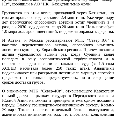
Юг", сообщили в АО "НК "Қазақстан темір жолы".
Грузопоток по этой ветке, проходящей через Казахстан, по
итогам прошлого года составил 2,4 млн тонн. Уже через пару
лет пропускную способность артерии хотят увеличить в 4
раза, а к 2030 году довести ее до 20 млн тонн. Цель потребует
1,9 млрд долларов инвестиций, но должна оправдать средства.
И Астана, и Москва рассматривают МТК "Север–Юг" в
качестве перспективного актива, способного изменить
логистическую карту Евразийского региона. Причем позиции
актива укрепляются всякий раз, когда Суэцкий канал
попадает в зону геополитической турбулентности и в
новостные сводки в связи с атаками на суда (за 1,5 года
ACLED насчитала более 250 таких атак). Аналитики
подчеркивают: при раскрытии потенциала маршрут способен
предложить не только предсказуемость, но и сокращение
сроков доставки грузов.
О значимости МТК "Север–Юг", открывающего Казахстану
прямой доступ к рынкам государств Персидского залива и
Южной Азии, напомнил и президент в ежегодном послании
народу. Самому транспортно-логистическому сектору Касым-
Жомарт Токаев посвятил отдельный блок в выступлении,
акцентировав внимание на том, что глобальная конкуренция