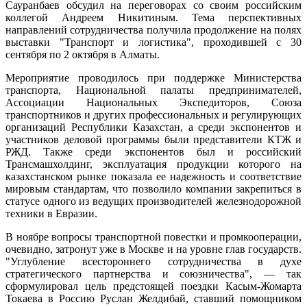
Сауранбаев обсудил на переговорах со своим российским
коллегой Андреем Никитиным. Тема перспективных
направлений сотрудничества получила продолжение на полях
выставки "Транспорт и логистика", проходившей с 30
сентября по 2 октября в Алматы.
Мероприятие проводилось при поддержке Министерства
транспорта, Национальной палаты предпринимателей,
Ассоциации Национальных Экспедиторов, Союза
транспортников и других профессиональных и регулирующих
организаций Республики Казахстан, а среди экспонентов и
участников деловой программы были представители КТЖ и
РЖД. Также среди экспонентов был и российский
Трансмашхолдинг, эксплуатация продукции которого на
казахстанском рынке показала ее надежность и соответствие
мировым стандартам, что позволило компании закрепиться в
статусе одного из ведущих производителей железнодорожной
техники в Евразии.
В ноябре вопросы транспортной повестки и промкооперации,
очевидно, затронут уже в Москве и на уровне глав государств.
"Углубление всестороннего сотрудничества в духе
стратегического партнерства и союзничества", — так
сформулировал цель предстоящей поездки Касым-Жомарта
Токаева в Россию Руслан Желдибай, ставший помощником