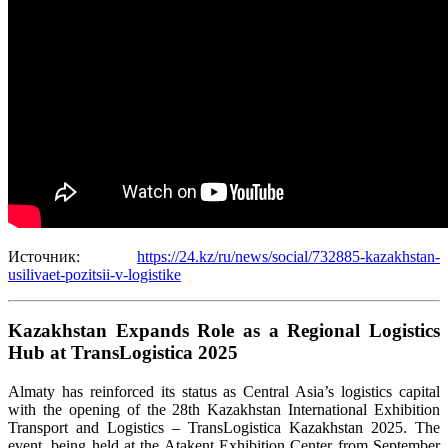
Источник:
https://24.kz/ru/news/social/732885-kazakhstan-
usilivaet-pozitsii-v-logistike
Kazakhstan Expands Role as a Regional Logistics
Hub at TransLogistica 2025
Almaty has reinforced its status as Central Asia’s logistics capital
with the opening of the 28th Kazakhstan International Exhibition
Transport and Logistics – TransLogistica Kazakhstan 2025. The
event, being held at the Atakent Exhibition Center from September