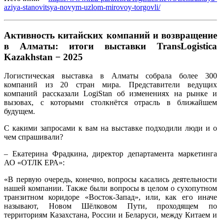
aziya-stanovitsya-novym-uzlom-mirovoy-torgovli/
Активность китайских компаний и возвращение
в Алматы: итоги выставки TransLogistica
Kazakhstan − 2025
Логистическая выставка в Алматы собрала более 300
компаний из 20 стран мира. Представители ведущих
компаний рассказали LogiStan об изменениях на рынке и
вызовах, с которыми столкнётся отрасль в ближайшем
будущем.
С какими запросами к вам на выставке подходили люди и о
чем спрашивали?
– Екатерина Фрадкина, директор департамента маркетинга
АО «ОТЛК ЕРА»:
«В первую очередь, конечно, вопросы касались деятельности
нашей компании. Также были вопросы в целом о сухопутном
транзитном коридоре «Восток-Запад», или, как его иначе
называют, Новом Шёлковом Пути, проходящем по
территориям Казахстана, России и Беларуси, между Китаем и