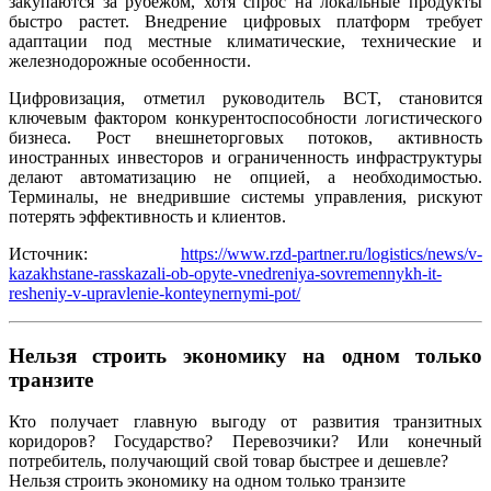
закупаются за рубежом, хотя спрос на локальные продукты
быстро растет. Внедрение цифровых платформ требует
адаптации под местные климатические, технические и
железнодорожные особенности.
Цифровизация, отметил руководитель BCT, становится
ключевым фактором конкурентоспособности логистического
бизнеса. Рост внешнеторговых потоков, активность
иностранных инвесторов и ограниченность инфраструктуры
делают автоматизацию не опцией, а необходимостью.
Терминалы, не внедрившие системы управления, рискуют
потерять эффективность и клиентов.
Источник:
https://www.rzd-partner.ru/logistics/news/v-
kazakhstane-rasskazali-ob-opyte-vnedreniya-sovremennykh-it-
resheniy-v-upravlenie-konteynernymi-pot/
Нельзя строить экономику на одном только
транзите
Кто получает главную выгоду от развития транзитных
коридоров? Государство? Перевозчики? Или конечный
потребитель, получающий свой товар быстрее и дешевле?
Нельзя строить экономику на одном только транзите