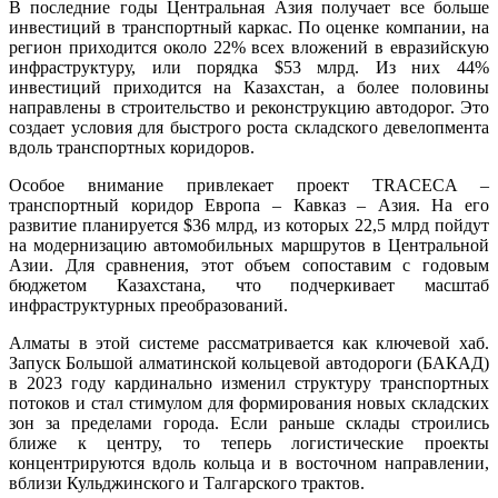
В последние годы Центральная Азия получает все больше
инвестиций в транспортный каркас. По оценке компании, на
регион приходится около 22% всех вложений в евразийскую
инфраструктуру, или порядка $53 млрд. Из них 44%
инвестиций приходится на Казахстан, а более половины
направлены в строительство и реконструкцию автодорог. Это
создает условия для быстрого роста складского девелопмента
вдоль транспортных коридоров.
Особое внимание привлекает проект TRACECA –
транспортный коридор Европа – Кавказ – Азия. На его
развитие планируется $36 млрд, из которых 22,5 млрд пойдут
на модернизацию автомобильных маршрутов в Центральной
Азии. Для сравнения, этот объем сопоставим с годовым
бюджетом Казахстана, что подчеркивает масштаб
инфраструктурных преобразований.
Алматы в этой системе рассматривается как ключевой хаб.
Запуск Большой алматинской кольцевой автодороги (БАКАД)
в 2023 году кардинально изменил структуру транспортных
потоков и стал стимулом для формирования новых складских
зон за пределами города. Если раньше склады строились
ближе к центру, то теперь логистические проекты
концентрируются вдоль кольца и в восточном направлении,
вблизи Кульджинского и Талгарского трактов.