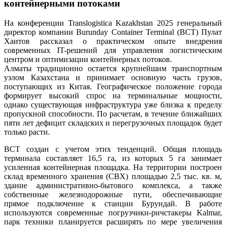
контейнерными потоками
На конференции Translogistica Kazakhstan 2025 генеральный
директор компании Burunday Container Terminal (BCT) Пулат
Хаитов рассказал о практическом опыте внедрения
современных IT-решений для управления логистическим
центром и оптимизации контейнерных потоков.
Алматы традиционно остается крупнейшим транспортным
узлом Казахстана и принимает основную часть грузов,
поступающих из Китая. Географическое положение города
формирует высокий спрос на терминальные мощности,
однако существующая инфраструктура уже близка к пределу
пропускной способности. По расчетам, в течение ближайших
пяти лет дефицит складских и перегрузочных площадок будет
только расти.
BCT создан с учетом этих тенденций. Общая площадь
терминала составляет 16,5 га, из которых 5 га занимает
усиленная контейнерная площадка. На территории построен
склад временного хранения (СВХ) площадью 2,5 тыс. кв. м,
здание административно-бытового комплекса, а также
собственные железнодорожные пути, обеспечивающие
прямое подключение к станции Бурундай. В работе
используются современные погрузчики-ричстакеры Kalmar,
парк техники планируется расширять по мере увеличения