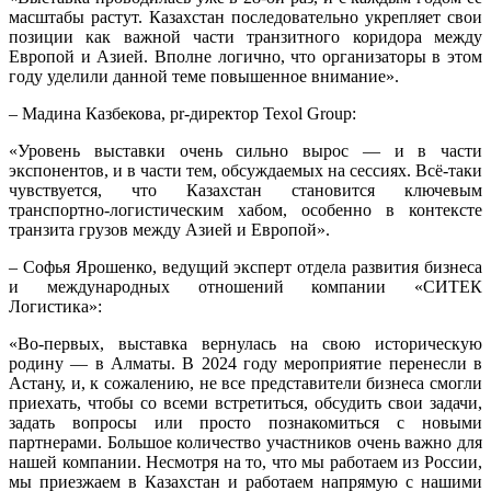
масштабы растут. Казахстан последовательно укрепляет свои
позиции как важной части транзитного коридора между
Европой и Азией. Вполне логично, что организаторы в этом
году уделили данной теме повышенное внимание».
– Мадина Казбекова, pr-директор Texol Group:
«Уровень выставки очень сильно вырос — и в части
экспонентов, и в части тем, обсуждаемых на сессиях. Всё-таки
чувствуется, что Казахстан становится ключевым
транспортно-логистическим хабом, особенно в контексте
транзита грузов между Азией и Европой».
– Софья Ярошенко, ведущий эксперт отдела развития бизнеса
и международных отношений компании «СИТЕК
Логистика»:
«Во-первых, выставка вернулась на свою историческую
родину — в Алматы. В 2024 году мероприятие перенесли в
Астану, и, к сожалению, не все представители бизнеса смогли
приехать, чтобы со всеми встретиться, обсудить свои задачи,
задать вопросы или просто познакомиться с новыми
партнерами. Большое количество участников очень важно для
нашей компании. Несмотря на то, что мы работаем из России,
мы приезжаем в Казахстан и работаем напрямую с нашими