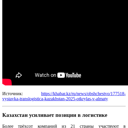
Источник:
https://khabar.kz/ru/news/obshchestvo/177518-
vystavka-translogistica-kazakhstan-2025-otkrylas-v-almaty
Казахстан усиливает позиции в логистике
Более трёхсот компаний из 21 страны участвуют в