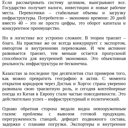
Если рассматривать систему целиком, выигрывают все.
Государство получает налоги, инвестиции и новые рабочие
места. Перевозчики – стабильные объемы и загрузку
инфраструктуры. Потребители – экономию времени: 20 дней
вместо 40 – это не просто цифры, это оборот капитала и
конкурентное преимущество.
Но в логистике все устроено сложнее. В теории транзит –
благо. На практике же он всегда конкурирует с экспортом,
импортом и внутренними перевозками. И чем активнее
развивается транзит, тем меньше остается пропускной
способности для внутренней экономики. Это объективная
реальность: инфраструктура не бесконечна.
Казахстан за последние три десятилетия стал примером того,
как можно превратить географию в актив. С момента
открытия коридоров через Достык и Хоргос страна уверенно
развивала свою транзитную роль, и сегодня контейнерные
поезда из Китая в Европу стали частью повседневности. Это
действительно успех – инфраструктурный и политический.
Однако обратная сторона медали видна невооруженным
глазом: проблемы с вывозом готовой продукции,
перегруженность станций, дефицит подвижного состава,
задержки с планами погрузки. Экспортеры и внутренние