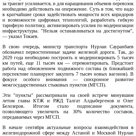
за транзит усиливается, и для наращивания объемов перевозок
необходимо действовать на опережение. Суть в том, что надо
в кратчайшие сроки задействовать мощности всех коридоров
и возможности цифровых технологий, разработать гибкую
тарифную политику, активизировать усилия по модернизации
инфраструктуры. "Нельзя останавливаться на достигнутом",
— указал Токаев.
В свою очередь, министр транспорта Нурлан Сауранбаев
обозначил первостепенные задачи железной дороги. Так, до
2029 года необходимо построить и модернизировать 5 тысяч
км путей, еще 11 тысяч км — отремонтировать. Предстоит
работа над обновлением подвижного состава (в ближайшей
перспективе планируют закупить 7 тысяч новых вагонов). В
фокусе особого внимания — синхронное развитие
межгосударственных стыковых пунктов (МГСП).
Эти "пункты" рассматривали на своей встрече минувшим
летом главы КТЖ и РЖД Талгат Алдыбергенов и Олег
Белозеров. Итогом стало подписание документа,
позволяющего увеличить на 30% количество составов,
передаваемых через МГСП.
В начале сентября актуальные вопросы взаимодействия в
железнодорожной сфере между Астаной и Москвой Нурлан