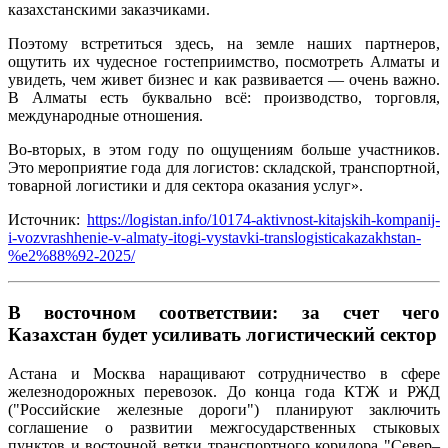
казахстанскими заказчиками.
Поэтому встретиться здесь, на земле наших партнеров,
ощутить их чудесное гостеприимство, посмотреть Алматы и
увидеть, чем живет бизнес и как развивается — очень важно.
В Алматы есть буквально всё: производство, торговля,
международные отношения.
Во-вторых, в этом году по ощущениям больше участников.
Это мероприятие года для логистов: складской, транспортной,
товарной логистики и для сектора оказания услуг».
Источник:
https://logistan.info/10174-aktivnost-kitajskih-kompanij-
i-vozvrashhenie-v-almaty-itogi-vystavki-translogisticakazakhstan-
%e2%88%92-2025/
В восточном соответствии: за счет чего
Казахстан будет усиливать логистический сектор
Астана и Москва наращивают сотрудничество в сфере
железнодорожных перевозок. До конца года КТЖ и РЖД
("Российские железные дороги") планируют заключить
соглашение о развитии межгосударственных стыковых
пунктов и восточной ветки транспортного коридора "Север–