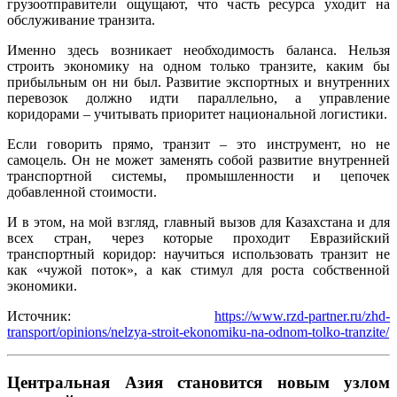
грузоотправители ощущают, что часть ресурса уходит на
обслуживание транзита.
Именно здесь возникает необходимость баланса. Нельзя
строить экономику на одном только транзите, каким бы
прибыльным он ни был. Развитие экспортных и внутренних
перевозок должно идти параллельно, а управление
коридорами – учитывать приоритет национальной логистики.
Если говорить прямо, транзит – это инструмент, но не
самоцель. Он не может заменять собой развитие внутренней
транспортной системы, промышленности и цепочек
добавленной стоимости.
И в этом, на мой взгляд, главный вызов для Казахстана и для
всех стран, через которые проходит Евразийский
транспортный коридор: научиться использовать транзит не
как «чужой поток», а как стимул для роста собственной
экономики.
Источник:
https://www.rzd-partner.ru/zhd-
transport/opinions/nelzya-stroit-ekonomiku-na-odnom-tolko-tranzite/
Центральная Азия становится новым узлом