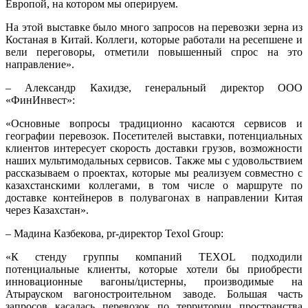
Европой, на котором мы оперируем.
На этой выставке было много запросов на перевозки зерна из
Костаная в Китай. Коллеги, которые работали на ресепшене и
вели переговоры, отметили повышенный спрос на это
направление».
– Александр Кахидзе, генеральный директор ООО
«ФинИнвест»:
«Основные вопросы традиционно касаются сервисов и
географии перевозок. Посетителей выставки, потенциальных
клиентов интересует скорость доставки грузов, возможности
наших мультимодальных сервисов. Также мы с удовольствием
рассказываем о проектах, которые мы реализуем совместно с
казахстанскими коллегами, в том числе о маршруте по
доставке контейнеров в полувагонах в направлении Китая
через Казахстан».
– Мадина Казбекова, pr-директор Texol Group:
«К стенду группы компаний TEXOL подходили
потенциальные клиенты, которые хотели бы приобрести
инновационные вагоны/цистерны, производимые на
Атырауском вагоностроительном заводе. Большая часть
запросов касалась перевозок по территории пространства