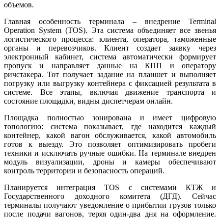
объемов.
Главная особенность терминала – внедрение Terminal
Operation System (TOS). Эта система объединяет все звенья
логистического процесса: клиента, оператора, таможенные
органы и перевозчиков. Клиент создает заявку через
электронный кабинет, система автоматически формирует
пропуск и направляет данные на КПП и оператору
ричстакера. Тот получает задание на планшет и выполняет
погрузку или выгрузку контейнера с фиксацией результата в
системе. Все этапы, включая движение транспорта и
состояние площадки, видны диспетчерам онлайн.
Площадка полностью зонирована и имеет цифровую
топологию: система показывает, где находится каждый
контейнер, какой вагон обслуживается, какой автомобиль
готов к выезду. Это позволяет оптимизировать пробеги
техники и исключать ручные ошибки. На терминале внедрен
модуль визуализации, дроны и камеры обеспечивают
контроль территории и безопасность операций.
Планируется интеграция TOS с системами КТЖ и
Государственного доходного комитета (ДГД). Сейчас
терминалы получают уведомление о прибытии грузов только
после подачи вагонов, теряя один-два дня на оформление.