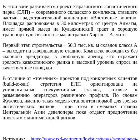
В этой зоне развивается проект Евразийского логистического
парка (ЕЛП) – современного складского комплекса, ставшего
частью градостроительной концепции «Восточные ворота».
Площадка расположена в 30 километрах от центра Алматы,
имеет прямой выезд на Кульджинский тракт и хорошую
транспортную связность с магистралью Харгос – Алматы.
Первый этап строительства – 50,3 тыс. кв. м складов класса А
– выходит на завершающую стадию. Комплекс возводится без
якорного арендатора, в свободную аренду, что отражает
зрелость казахстанского рынка и высокий уровень спроса на
качественные площади.
В отличие от «точечных» проектов под конкретных клиентов
(build-to-suit), стратегия ЕЛП ориентирована на
универсальные спекулятивные склады, готовые к
размещению операторов различного профиля. По словам
Жужлева, именно такая модель становится нормой для зрелых
логистических рынков – при этом в смежных странах
Центральной Азии девелоперы пока отдают предпочтение
проектам с минимизацией рисков.
Источник:
https://www.rzd-partner.ru/logistics/news/tsentralnaya-