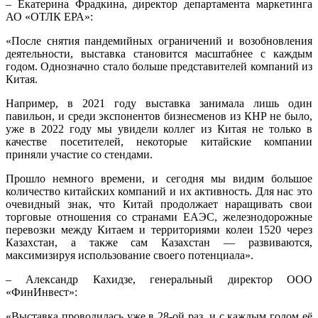
– Екатерина Фрадкина, директор департамента маркетинга
АО «ОТЛК ЕРА»:
«После снятия пандемийных ограничений и возобновления
деятельности, выставка становится масштабнее с каждым
годом. Однозначно стало больше представителей компаний из
Китая.
Например, в 2021 году выставка занимала лишь один
павильон, и среди экспонентов бизнесменов из КНР не было,
уже в 2022 году мы увидели коллег из Китая не только в
качестве посетителей, некоторые китайские компании
приняли участие со стендами.
Прошло немного времени, и сегодня мы видим большое
количество китайских компаний и их активность. Для нас это
очевидный знак, что Китай продолжает наращивать свои
торговые отношения со странами ЕАЭС, железнодорожные
перевозки между Китаем и территориями колеи 1520 через
Казахстан, а также сам Казахстан — развиваются,
максимизируя использование своего потенциала».
– Александр Кахидзе, генеральный директор ООО
«ФинИнвест»:
«Выставка проводилась уже в 28-ой раз, и с каждым годом её