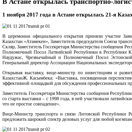
В Астане открылась транспортно-логист
1 ноября 2017 года в Астане открылась 21-я Казах
В церемонии официального открытия приняли участие Заме
Казахстан «Атамекен», Заместитель председателя Союза транс
Скляр, Заместитель Госсекретаря Министерства сообщения Ре
Полномочный Посол Латвийской Республики в Республике Ка
Наудужас, Чрезвычайный и Полномочный Посол Эстонской
Генеральный директор Ассоциации Национальных экспедиторов
Открывая выставку, вице-министр по инвестициям и разви
КазахстанЖ. Касымбека: «Выставка, посвященная перспектив
эффективной площадкой для обсуждения профессиональных проб
Заместитель Госсекретаря Министерства сообщения Республик
со старта выставки – с 1998 года, в ней участвовали латвийск
что не простое совпадение».
Вице-Министр транспорта и связи Литовской Республики Ри
предложить широкий спектр деловых услуг для любой когмпании