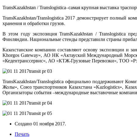
TransKazakhstan / Translogistica–самая крупная выставка трас
TransKazakhstan/Translogistica 2017 демонстрирует полный к
хранения и обработки грузов.
В этом году экспозиция TransKazakhstan / Translogistica 
Финляндии. Национальные стенды представили страны прибалт
Казахстанские компании составляют основу экспозиции и 
Khorgos Gateway», АО НК «Актауский Международный Морск
«Кедентранссервис», АО «КТЖ-Грузовые Перевозки», ТОО «Рэ
TransKazakhstan/Translogistica официально поддерживают Ко
Жолы», Союз транспортников Казахстана «Kazlogistics», Каз
Организаторы события –международные выставочные компании«А
Создано
01 ноября 2017
.
Печать