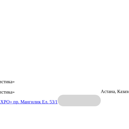
истика»
Астана, Каза
истика»
EXPO»
пр. Мангилик Ел. 53/1