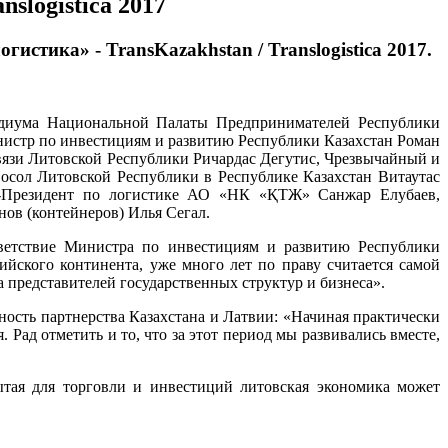
slogistica 2017
истика» - TransKazakhstan / Translogistica 2017.
зидиума Национальной Палаты Предпринимателей Республики
инистр по инвестициям и развитию Республики Казахстан Роман
вязи Литовской Республики Ричардас Дегутис, Чрезвычайный и
ол Литовской Республики в Республике Казахстан Витаутас
е-Президент по логистике АО «НК «ҚТЖ» Санжар Елубаев,
ов (контейнеров) Илья Сегал.
иветствие Министра по инвестициям и развитию Республики
йского континента, уже много лет по праву считается самой
 представителей государственных структур и бизнеса».
ость партнерства Казахстана и Латвии: «Начиная практически
 Рад отметить и то, что за этот период мы развивались вместе,
ытая для торговли и инвестиций литовская экономика может