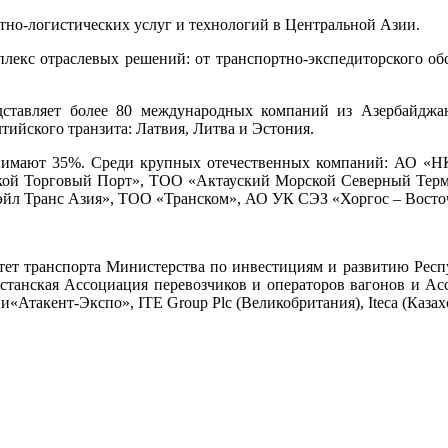
портно-логистических услуг и технологий в Центральной Азии.
омплекс отраслевых решений: от транспортно-экспедиторского 
представляет более 80 международных компаний из Азербайджа
ийского транзита: Латвия, Литва и Эстония.
занимают 35%. Среди крупных отечественных компаний: АО «
ой Торговый Порт», ТОО «Актауский Морской Северный Терм
йл Транс Азия», ТОО «Транском», АО УК СЭЗ «Хоргос – Восточ
митет транспорта Министерства по инвестициям и развитию Ре
ахстанская Ассоциация перевозчиков и операторов вагонов и 
такент-Экспо», ITE Group Plc (Великобритания), Iteca (Казахс