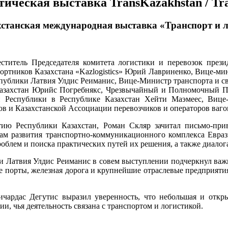
ическая выставка TransKazakhstan / Tran
станская международная выставка «Транспорт и лог
ститель Председателя комитета логистики и перевозок пре
портников Казахстана «Kazlogistics» Юрий Лавриненко, Вице-м
спублики Латвия Улдис Реиманис, Вице-Министр транспорта и с
захстан Юрийс Погребнякс, Чрезвычайный и Полномочный Пос
 Республики в Республике Казахстан Хейти Маэмеес, Виц
 и Казахстанской Ассоциации перевозчиков и операторов вагон
тию Республики Казахстан, Роман Скляр зачитал письмо-пр
ам развития транспортно-коммуникационного комплекса Еврази
лем и поиска практических путей их решения, а также диалога
и Латвия Улдис Реиманис в совем выступлении подчеркнул важн
ие порты, железная дорога и крупнейшие отраслевые предприятия.
чардас Дегутис выразил уверенность, что небольшая и откр
, чья деятельность связана с транспортом и логистикой.