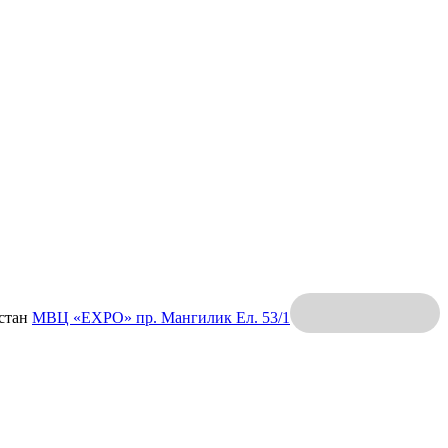
хстан
МВЦ «EXPO»
пр. Мангилик Ел. 53/1