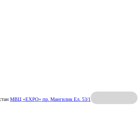
хстан
МВЦ «EXPO»
пр. Мангилик Ел. 53/1