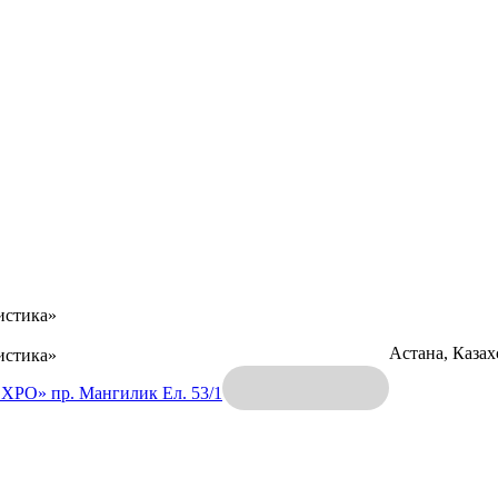
истика»
Астана, Каза
истика»
EXPO»
пр. Мангилик Ел. 53/1