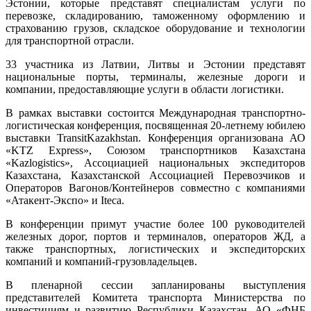
Эстонии, которые представят специалистам услуги по
перевозке, складированию, таможенному оформлению и
страхованию грузов, складское оборудование и технологии
для транспортной отрасли.
33 участника из Латвии, Литвы и Эстонии представят
национальные порты, терминалы, железные дороги и
компании, предоставляющие услуги в области логистики.
В рамках выставки состоится Международная транспортно-
логистическая конференция, посвященная 20-летнему юбилею
выставки TransitKazakhstan. Конференция организована АО
«KTZ Express», Союзом транспортников Казахстана
«Kazlogistics», Ассоциацией национальных экспедиторов
Казахстана, Казахстанской Ассоциацией Перевозчиков и
Операторов Вагонов/Контейнеров совместно с компаниями
«Атакент-Экспо» и Iteca.
В конференции примут участие более 100 руководителей
железных дорог, портов и терминалов, операторов ЖД, а
также транспортных, логистических и экспедиторских
компаний и компаний-грузовладельцев.
В пленарной сессии запланированы выступления
представителей Комитета транспорта Министерства по
инвестициям и развитию Республики Казахстан, АО «ФНБ