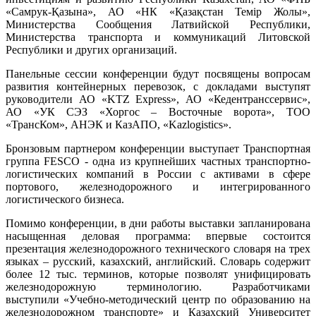
«Самрук-Қазына», АО «НК «Қазақстан Темір Жолы»,
Министерства Сообщения Латвийской Республики,
Министерства транспорта и коммуникаций Литовской
Республики и других организаций.
Панельные сессии конференции будут посвящены вопросам
развития контейнерных перевозок, с докладами выступят
руководители АО «KTZ Express», АО «Кедентранссервис»,
АО «УК СЭЗ «Хоргос – Восточные ворота», ТОО
«ТрансКом», АНЭК и КазАПО, «Kazlogistics».
Бронзовым партнером конференции выступает Транспортная
группа FESCO - одна из крупнейших частных транспортно-
логистических компаний в России с активами в сфере
портового, железнодорожного и интегрированного
логистического бизнеса.
Помимо конференции, в дни работы выставки запланирована
насыщенная деловая программа: впервые состоится
презентация железнодорожного технического словаря на трех
языках – русский, казахский, английский. Словарь содержит
более 12 тыс. терминов, которые позволят унифицировать
железнодорожную терминологию. Разработчиками
выступили «Учебно-методический центр по образованию на
железнодорожном транспорте» и Казахский Университет