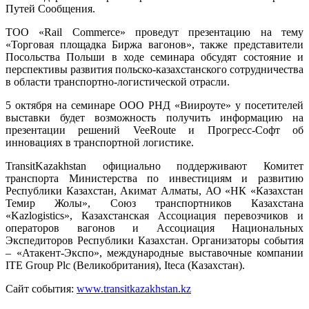
Путей Сообщения.
ТОО «Rail Commerce» проведут презентацию на тему
«Торговая площадка Биржа вагонов», также представители
Посольства Польши в ходе семинара обсудят состояние и
перспективы развития польско-казахстанского сотрудничества
в области транспортно-логистической отрасли.
5 октября на семинаре ООО РНД «Виироуте» у посетителей
выставки будет возможность получить информацию на
презентации решений VeeRoute и Прогресс-Софт об
инновациях в транспортной логистике.
TransitKazakhstan официально поддерживают Комитет
транспорта Министерства по инвестициям и развитию
Республики Казахстан, Акимат Алматы, АО «НК «Казахстан
Темир Жолы», Союз транспортников Казахстана
«Kazlogistics», Казахстанская Ассоциация перевозчиков и
операторов вагонов и Ассоциация Национальных
Экспедиторов Республики Казахстан. Организаторы события
– «Атакент-Экспо», международные выставочные компании
ITE Group Plc (Великобритания), Iteca (Казахстан).
Сайт события:
www.transitkazakhstan.kz