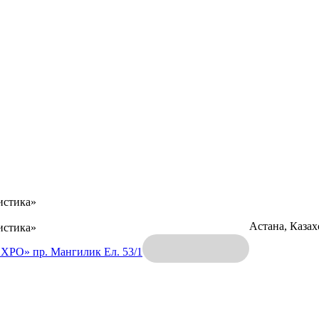
истика»
Астана, Каза
истика»
EXPO»
пр. Мангилик Ел. 53/1