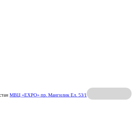
хстан
МВЦ «EXPO»
пр. Мангилик Ел. 53/1