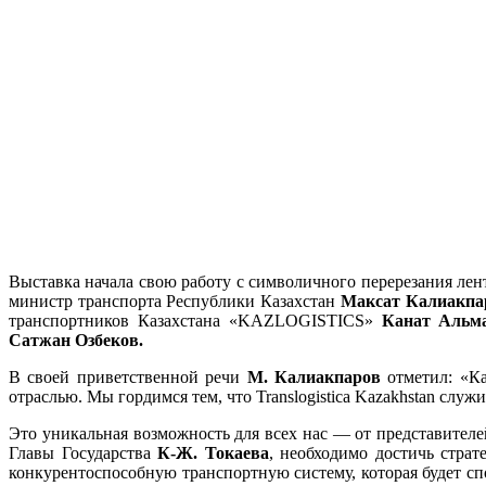
Выставка начала свою работу с символичного перерезания ле
министр транспорта Республики Казахстан
Максат Калиакпа
транспортников Казахстана «KAZLOGISTICS»
Канат Альм
Сатжан Озбеков.
В своей приветственной речи
М. Калиакпаров
отметил: «Ка
отраслью. Мы гордимся тем, что Translogistica Kazakhstan слу
Это уникальная возможность для всех нас — от представителе
Главы Государства
К-Ж. Токаева
, необходимо достичь стра
конкурентоспособную транспортную систему, которая будет сп