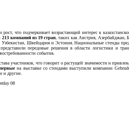
и рост, что подчеркивает возрастающий интерес к казахстанск
и
213 компаний из 19 стран
, таких как Австрия, Азербайджан, Б
, Узбекистан, Швейцария и Эстония. Национальные стенды пре
редставили передовые решения в области логистики и транс
о востребованности события.
става участников, что говорит о растущей значимости и привле
первые
на выставке со стендами выступили компании Gebruder W
ce и другие.