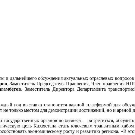
нты и дальнейшего обсуждения актуальных отраслевых вопросов 
ров
, Заместитель Председателя Правления, Член правления Н
агамбетов
, Заместитель Директора Департамента транспортн
ждый год выставка становится важной платформой для обсуж
жит не только местом для демонстрации достижений, но и ареной 
й государственных органов до бизнеса — встретиться, обсудит
тегическую цель Казахстана стать ключевым транзитным хабо
особствовать экономическому росту и развитию региона. «В этом