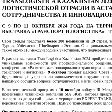
TRANSLOGISTICA KAZAKHSTAN 20
ЛОГИСТИЧЕСКОЙ ОТРАСЛИ В АСТ
СОТРУДНИЧЕСТВА И ИННОВАЦИО
C 9 ПО 11 ОКТЯБРЯ 2024 ГОДА
НА ТЕРР
ВЫСТАВКА «ТРАНСПОРТ И ЛОГИСТИКА» -
T
Свои стенды представят
более 200 компаний из 19 стран
, 
Турция, Узбекистан, Швейцария и Эстония. С национальными
также около 110 международных участников, что подчеркивает
В рамках выставки TransLogistica Kazakhstan 2024 пройдет 
уникальные возможности для профессионального общения,
конференции: «Развитие железнодорожного транспорта и инф
транспорте и логистике».
9 октября
пройдет Деловой Совет «
будет посвящен укреплению экономического сотрудничества 
напрямую обсудить вопросы сотрудничества, найти новых пар
В контент деловой программы
10 октября
войдут: III Меж
презентация латвийской компании SIA SIGIS, которая пред
экспертных дискуссий в рамках мероприятия EXPERT TALKS, о
перспективы развития отрасли. Прямую трансляцию всех деловы
Организатор
ами выставки
являются Казахстанские выстав