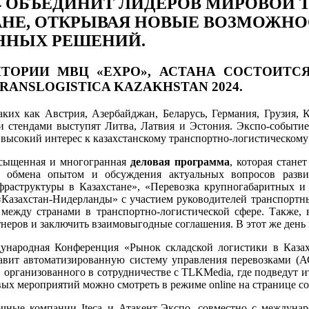
24 ОБЪЕДИНИТ ЛИДЕРОВ МИРОВОЙ 
АНЕ, ОТКРЫВАЯ НОВЫЕ ВОЗМОЖНО
ННЫХ РЕШЕНИЙ.
ИТОРИИ
МВЦ «
EXPO», АСТАНА
СОСТОИТСЯ
RANSLOGISTICA KAZAKHSTAN 2024
.
таких как Австрия, Азербайджан, Беларусь, Германия, Грузия, 
 стендами выступят Литва, Латвия и Эстония. Экспо-событие с
 высокий интерес к казахстанскому транспортно-логистическому
насыщенная и многогранная
деловая программа
, которая стан
 обмена опытом и обсуждения актуальных вопросов развит
раструктуры в Казахстане», «Перевозка крупногабаритных и 
Казахстан-Нидерланды» с участием руководителей транспорт
между странами в транспортно-логистической сфере. Также, 
тнеров и заключить взаимовыгодные соглашения. В этот же ден
дународная Конференция «Рынок складской логистики в Ка
ставит автоматизированную систему управления перевозками 
рганизованного в сотрудничестве с TLKMedia, где подведут ит
х мероприятий можно смотреть в режиме online на странице соб
очные компании Iteca и Атакент-Экспо, совместно с междун