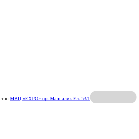
хстан
МВЦ «EXPO»
пр. Мангилик Ел. 53/1