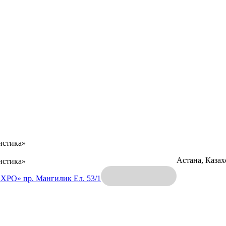
истика»
Астана, Каза
истика»
EXPO»
пр. Мангилик Ел. 53/1