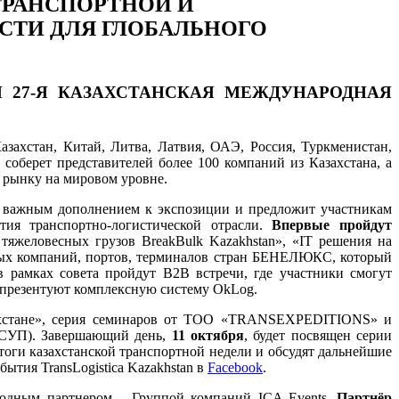
ТРАНСПОРТНОЙ И
СТИ ДЛЯ ГЛОБАЛЬНОГО
 27-Я КАЗАХСТАНСКАЯ МЕЖДУНАРОДНАЯ
Казахстан, Китай, Литва, Латвия, ОАЭ, Россия, Туркменистан,
оберет представителей более 100 компаний из Казахстана, а
 рынку на мировом уровне.
ет важным дополнением к экспозиции и предложит участникам
ия транспортно-логистической отрасли.
Впервые пройдут
тяжеловесных грузов BreakBulk Kazakhstan», «IT решения на
ных компаний, портов, терминалов стран БЕНЕЛЮКС, который
в рамках совета пройдут В2В встречи, где участники смогут
ь презентуют комплексную систему OkLog.
захстане», серия семинаров от ТОО «TRANSEXPEDITIONS» и
(АСУП). Завершающий день,
11 октября
, будет посвящен серии
оги казахстанской транспортной недели и обсудят дальнейшие
ытия TransLogistica Kazakhstan в
Facebook
.
ародным партнером – Группой компаний ICA Events.
Партнёр