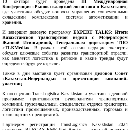
10 октября будет проведена
III Международная
Конференция «Рынок складской логистики в Казахстане»
,
где участники обсудят вопросы управления современными
складскими комплексами, системы автоматизации и
хранения.
И завершит деловую программу
EXPERT TALKS: Итоги
Казахстанской транспортной недели с Модератором
Жанной Исингариной, Генеральным директором ТОО
«TLKMedia»
. В рамках этой сессии ведущие эксперты
обсудят ключевые события развития транспортной отрасли,
как меняется логистика в регионе и какие тренды будут
определять будущее отрасли.
Также в дни выставки будет организован
Деловой Совет
«Казахстан-Нидерланды» и презентации компаний-
участниц
.
К посещению TransLogistica Kazakhstan и участию в деловой
программе приглашаются руководители транспортных
компаний, грузовладельцы, специалисты отделов транспорта,
логистики промышленных, производственных, торговых и
транспортных предприятий.
Партнером регистрации TransLogistica Kazakhstan 2024
выступает BURGAS BMF Port Burgas — частный оператор