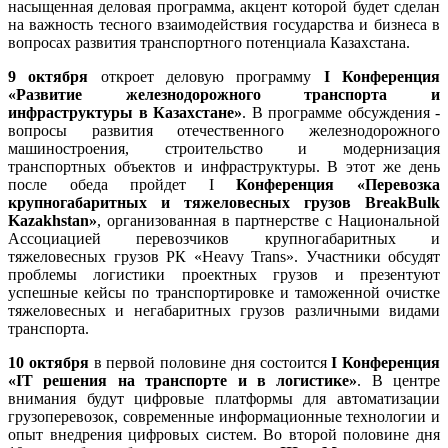
насыщенная деловая программа, акцент которой будет сделан
на важность тесного взаимодействия государства и бизнеса в
вопросах развития транспортного потенциала Казахстана.
9 октября
откроет деловую программу
I Конференция
«Развитие железнодорожного транспорта и
инфраструктуры в Казахстане»
. В программе обсуждения -
вопросы развития отечественного железнодорожного
машиностроения, строительство и модернизация
транспортных объектов и инфраструктуры. В этот же день
после обеда пройдет I
Конференция «Перевозка
крупногабаритных и тяжеловесных грузов BreakBulk
Kazakhstan»
, организованная в партнерстве с Национальной
Ассоциацией перевозчиков крупногабаритных и
тяжеловесных грузов РК «Heavy Trans». Участники обсудят
проблемы логистики проектных грузов и презентуют
успешные кейсы по транспортировке и таможенной очистке
тяжеловесных и негабаритных грузов различными видами
транспорта.
10 октября
в первой половине дня состоится
I Конференция
«IT решения на транспорте и в логистике»
. В центре
внимания будут цифровые платформы для автоматизации
грузоперевозок, современные информационные технологии и
опыт внедрения цифровых систем. Во второй половине дня