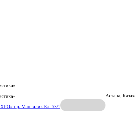
истика»
Астана, Каза
истика»
EXPO»
пр. Мангилик Ел. 53/1