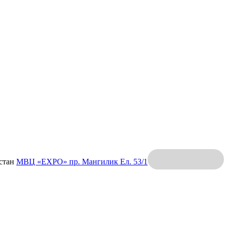
хстан
МВЦ «EXPO»
пр. Мангилик Ел. 53/1