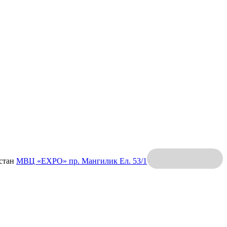
хстан
МВЦ «EXPO»
пр. Мангилик Ел. 53/1