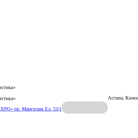
истика»
Астана, Каза
истика»
EXPO»
пр. Мангилик Ел. 53/1