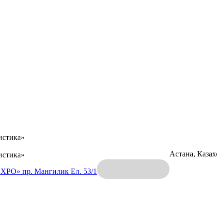
истика»
Астана, Каза
истика»
EXPO»
пр. Мангилик Ел. 53/1