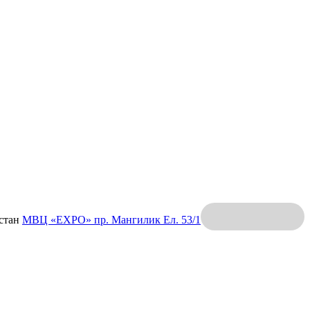
хстан
МВЦ «EXPO»
пр. Мангилик Ел. 53/1