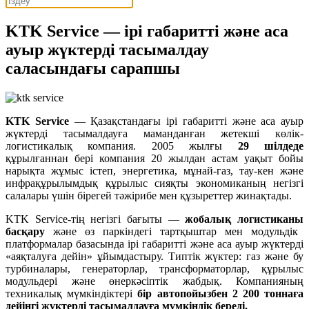
KTK Service — ірі габаритті және аса
ауыр жүктерді тасымалдау
саласындағы сарапшы
KTK Service
— Қазақстандағы ірі габаритті және аса ауыр
жүктерді тасымалдауға маманданған жетекші көлік-
логистикалық компания. 2005 жылғы
29
шілдеде
құрылғаннан бері компания 20 жылдан астам уақыт бойы
нарықта жұмыс істеп, энергетика, мұнай-газ, тау-кен және
инфрақұрылымдық құрылыс сияқты экономиканың негізгі
салалары үшін бірегей тәжірибе мен құзыреттер жинақтады.
KTK Service-тің негізгі бағыты —
жобалық
логистиканы
басқару
және өз паркіндегі тартқыштар мен модульдік
платформалар базасында ірі габаритті және аса ауыр жүктерді
«аяқталуға дейін» ұйымдастыру. Типтік жүктер: газ және бу
турбиналары, генераторлар, трансформаторлар, құрылыс
модульдері және өнеркәсіптік жабдық. Компанияның
техникалық мүмкіндіктері
бір
автопойызбен
2 200 тоннаға
дейінгі
жүктерді
тасымалдауға
мүмкіндік
береді
.