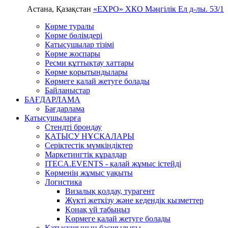
Астана, Қазақстан
«EXPO» ХКО
Мәңгілік Ел д-лы. 53/1
Көрме туралы
Көрме бөлімдері
Қатысушылар тізімі
Көрме жоспары
Ресми құттықтау хаттары
Көрме қорытындылары
Көрмеге қалай жетуге болады
Байланыстар
БАҒДАРЛАМА
Бағдарлама
Қатысушыларға
Стендті брондау
ҚАТЫСУ НҰСҚАЛАРЫ
Серіктестік мүмкіндіктер
Маркетингтік құралдар
ITECA.EVENTS - қалай жұмыс істейді
Көрменің жұмыс уақыты
Логистика
Визалық қолдау, турагент
Жүкті жеткізу және кедендік қызметтер
Қонақ үй табыңыз
Kөрмеге қалай жетуге болады
Қатысушының басшылығы