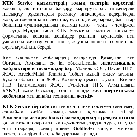
KTK Service қызметтердің
толық
спектрін
көрсетеді
:
жобалық логистиканы басқару, маршруттарды инженерлік
пысықтау, рұқсаттарды ресімдеу, инженерлік кедергілерді
жою, автоколоннаны ілесіп жүру, сондай-ақ барлық бағыттар
бойынша мультимодальды тасымал (авто → теңіз → теміржол
→ әуе). Мұндай тәсіл KTK Service-ке «кілтпен тапсыру»
форматында кешенді шешімдер ұсынып, қауіпсіздік пен
уақытылы жеткізу үшін толық жауапкершілікті өз мойнына
алуға мүмкіндік береді.
Іске асырылған жобалардың қатарында Қазақстан мен
Орталық Азиядағы ең ірі объектілердің
энергетикалық
жабдықтарын
тасымалдау
бар
: Мойнақ СЭС, Науои ПГУ-
ЖЭО, ArcelorMittal Temirtau, Тобыл мұнай өңдеу зауыты,
Бұхара облысының ЖЭО, Көкшетау цемент зауыты, Ескене
ГПЗ, Талимарджан ЖЭО, Түркістан ПГУ, Алматыдағы
БАКАД және басқалар, соның ішінде
жел
энергетикасы
жобалары
мен арнайы техниканы
жеткізу
.
KTK Service-тің
табысы
тек өзінің техникасымен ғана емес,
сондай-ақ кәсіби командасымен қамтамасыз етіледі.
Компанияда жоғ
ары
білікті
мамандардың
тұрақты
штаты
қалыптасқан; олар салалық оқу-жаттығулардан тұрақты түрде
өтіп отырады, соның ішінде
Goldhofer
сияқты жетекші
шетелдік өндірушілердің бағдарламаларында.