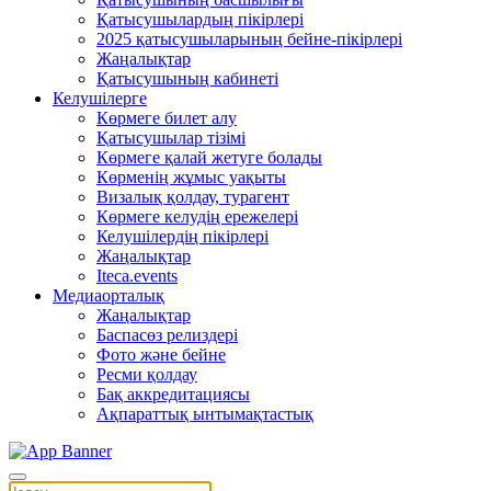
Қатысушылардың пікірлері
2025 қатысушыларының бейне-пікірлері
Жаңалықтар
Қатысушының кабинеті
Келушілерге
Көрмеге билет алу
Қатысушылар тізімі
Көрмеге қалай жетуге болады
Көрменің жұмыс уақыты
Визалық қолдау, турагент
Көрмеге келудің ережелері
Келушілердің пікірлері
Жаңалықтар
Iteca.events
Медиаорталық
Жаңалықтар
Баспасөз релиздері
Фото және бейне
Ресми қолдау
Бақ аккредитациясы
Ақпараттық ынтымақтастық