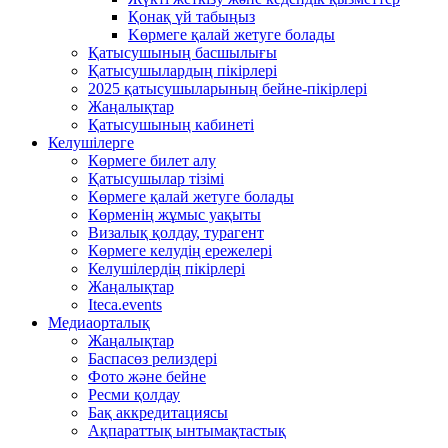
Қонақ үй табыңыз
Kөрмеге қалай жетуге болады
Қатысушының басшылығы
Қатысушылардың пікірлері
2025 қатысушыларының бейне-пікірлері
Жаңалықтар
Қатысушының кабинеті
Келушілерге
Көрмеге билет алу
Қатысушылар тізімі
Көрмеге қалай жетуге болады
Көрменің жұмыс уақыты
Визалық қолдау, турагент
Көрмеге келудің ережелері
Келушілердің пікірлері
Жаңалықтар
Iteca.events
Медиаорталық
Жаңалықтар
Баспасөз релиздері
Фото және бейне
Ресми қолдау
Бақ аккредитациясы
Ақпараттық ынтымақтастық