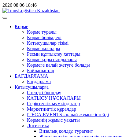
2026
08
06
18:46
Көрме
Көрме туралы
Көрме бөлімдері
Қатысушылар тізімі
Көрме жоспары
Ресми құттықтау хаттары
Көрме қорытындылары
Көрмеге қалай жетуге болады
Байланыстар
БАҒДАРЛАМА
Бағдарлама
Қатысушыларға
Стендті брондау
ҚАТЫСУ НҰСҚАЛАРЫ
Серіктестік мүмкіндіктер
Маркетингтік құралдар
ITECA.EVENTS - қалай жұмыс істейді
Көрменің жұмыс уақыты
Логистика
Визалық қолдау, турагент
Жүкті жеткізу және кедендік қызметтер