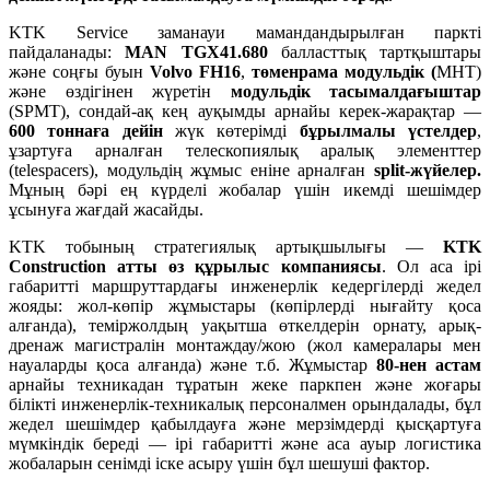
KTK Service заманауи мамандандырылған паркті
пайдаланады:
MAN TGX41.680
балласттық тартқыштары
және соңғы буын
Volvo FH16
,
төменрама
модульдік
(
MHT)
және өздігінен жүретін
модульдік
тасымалдағыштар
(SPMT), сондай-ақ кең ауқымды арнайы керек-жарақтар —
600
тоннаға
дейін
жүк көтерімді
бұрылмалы
үстелдер
,
ұзартуға арналған телескопиялық аралық элементтер
(telespacers), модульдің жұмыс еніне арналған
split-
жүйелер
.
Мұның бәрі ең күрделі жобалар үшін икемді шешімдер
ұсынуға жағдай жасайды.
KTK тобының стратегиялық артықшылығы —
KTK
Construction
атты
өз
құрылыс
компаниясы
. Ол аса ірі
габаритті маршруттардағы инженерлік кедергілерді жедел
жояды: жол-көпір жұмыстары (көпірлерді нығайту қоса
алғанда), теміржолдың уақытша өткелдерін орнату, арық-
дренаж магистралін монтаждау/жою (жол камералары мен
науаларды қоса алғанда) және т.б. Жұмыстар
80-
нен
астам
арнайы техникадан тұратын жеке паркпен және жоғары
білікті инженерлік-техникалық персоналмен орындалады, бұл
жедел шешімдер қабылдауға және мерзімдерді қысқартуға
мүмкіндік береді — ірі габаритті және аса ауыр логистика
жобаларын сенімді іске асыру үшін бұл шешуші фактор.