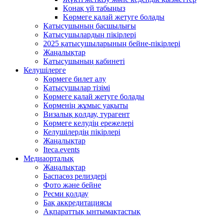
Қонақ үй табыңыз
Kөрмеге қалай жетуге болады
Қатысушының басшылығы
Қатысушылардың пікірлері
2025 қатысушыларының бейне-пікірлері
Жаңалықтар
Қатысушының кабинеті
Келушілерге
Көрмеге билет алу
Қатысушылар тізімі
Көрмеге қалай жетуге болады
Көрменің жұмыс уақыты
Визалық қолдау, турагент
Көрмеге келудің ережелері
Келушілердің пікірлері
Жаңалықтар
Iteca.events
Медиаорталық
Жаңалықтар
Баспасөз релиздері
Фото және бейне
Ресми қолдау
Бақ аккредитациясы
Ақпараттық ынтымақтастық