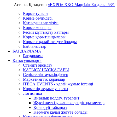
Астана, Қазақстан
«EXPO» ХКО
Мәңгілік Ел д-лы. 53/1
Көрме туралы
Көрме бөлімдері
Қатысушылар тізімі
Көрме жоспары
Ресми құттықтау хаттары
Көрме қорытындылары
Көрмеге қалай жетуге болады
Байланыстар
БАҒДАРЛАМА
Бағдарлама
Қатысушыларға
Стендті брондау
ҚАТЫСУ НҰСҚАЛАРЫ
Серіктестік мүмкіндіктер
Маркетингтік құралдар
ITECA.EVENTS - қалай жұмыс істейді
Көрменің жұмыс уақыты
Логистика
Визалық қолдау, турагент
Жүкті жеткізу және кедендік қызметтер
Қонақ үй табыңыз
Kөрмеге қалай жетуге болады
Қатысушының басшылығы