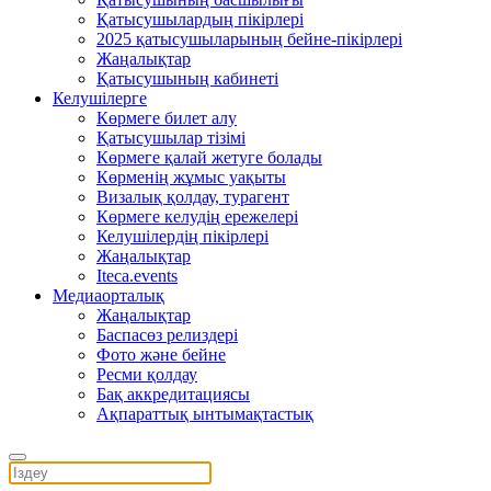
Қатысушылардың пікірлері
2025 қатысушыларының бейне-пікірлері
Жаңалықтар
Қатысушының кабинеті
Келушілерге
Көрмеге билет алу
Қатысушылар тізімі
Көрмеге қалай жетуге болады
Көрменің жұмыс уақыты
Визалық қолдау, турагент
Көрмеге келудің ережелері
Келушілердің пікірлері
Жаңалықтар
Iteca.events
Медиаорталық
Жаңалықтар
Баспасөз релиздері
Фото және бейне
Ресми қолдау
Бақ аккредитациясы
Ақпараттық ынтымақтастық