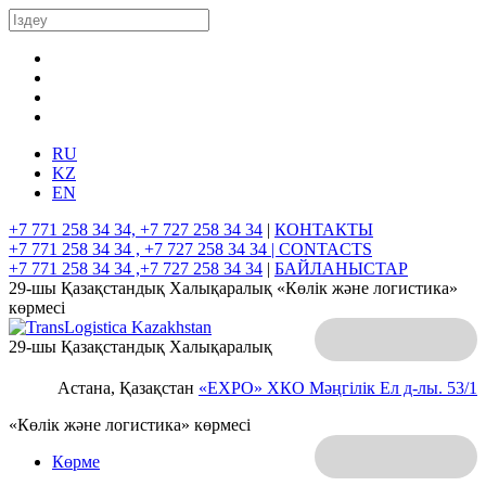
RU
KZ
EN
+7 771 258 34 34, +7 727 258 34 34
|
КОНТАКТЫ
+7 771 258 34 34 , +7 727 258 34 34 |
CONTACTS
+7 771 258 34 34 ,+7 727 258 34 34
|
БАЙЛАНЫСТАР
29-шы Қазақстандық Халықаралық «Көлік және логистика»
көрмесі
29-шы Қазақстандық Халықаралық
Астана, Қазақстан
«EXPO» ХКО
Мәңгілік Ел д-лы. 53/1
«Көлік және логистика» көрмесі
Көрме