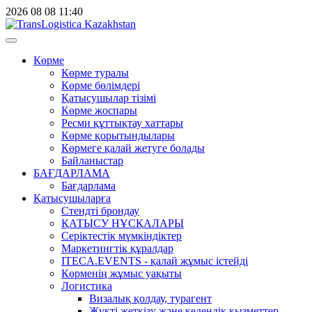
2026
08
08
11:40
Көрме
Көрме туралы
Көрме бөлімдері
Қатысушылар тізімі
Көрме жоспары
Ресми құттықтау хаттары
Көрме қорытындылары
Көрмеге қалай жетуге болады
Байланыстар
БАҒДАРЛАМА
Бағдарлама
Қатысушыларға
Стендті брондау
ҚАТЫСУ НҰСҚАЛАРЫ
Серіктестік мүмкіндіктер
Маркетингтік құралдар
ITECA.EVENTS - қалай жұмыс істейді
Көрменің жұмыс уақыты
Логистика
Визалық қолдау, турагент
Жүкті жеткізу және кедендік қызметтер