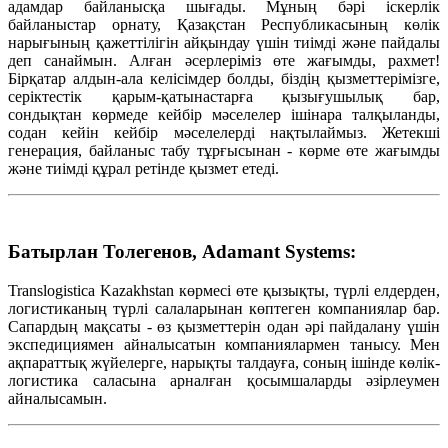
адамдар байланысқа шығады. Мұның бәрі іскерлік
байланыстар орнату, Қазақстан Республикасының көлік
нарығының қажеттілігін айқындау үшін тиімді және пайдалы
деп санаймын. Алған әсерлеріміз өте жағымды, рахмет!
Бірқатар алдын-ала келісімдер болды, біздің қызметтерімізге,
серіктестік қарым-қатынастарға қызығушылық бар,
сондықтан көрмеде кейбір мәселелер ішінара талқыланды,
содан кейін кейбір мәселелерді нақтылаймыз. Жетекші
генерация, байланыс табу тұрғысынан - көрме өте жағымды
және тиімді құрал ретінде қызмет етеді.
Батырлан Толегенов, Adamant Systems:
Translogistica Kazakhstan көрмесі өте қызықты, түрлі елдерден,
логистиканың түрлі салаларынан көптеген компаниялар бар.
Сапардың мақсаты - өз қызметтерін одан әрі пайдалану үшін
экспедициямен айналысатын компаниялармен танысу. Мен
ақпараттық жүйелерге, нарықты талдауға, соның ішінде көлік-
логистика саласына арналған қосымшаларды әзірлеумен
айналысамын.