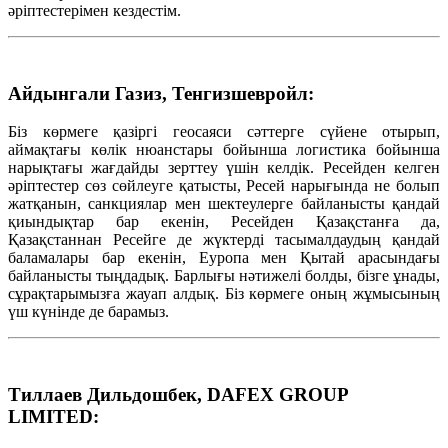
әріптестерімен кездестім.
Айдынгали Газиз, Тенгизшевройл:
Біз көрмеге қазіргі геосаяси сәттерге сүйене отырып,
аймақтағы көлік нюанстары бойынша логистика бойынша
нарықтағы жағдайды зерттеу үшін келдік. Ресейден келген
әріптестер сөз сөйлеуге қатысты, Ресей нарығында не болып
жатқанын, санкциялар мен шектеулерге байланысты қандай
қиындықтар бар екенін, Ресейден Қазақстанға да,
Қазақстаннан Ресейге де жүктерді тасымалдаудың қандай
баламалары бар екенін, Еуропа мен Қытай арасындағы
байланысты тыңдадық. Барлығы нәтижелі болды, бізге ұнады,
сұрақтарымызға жауап алдық. Біз көрмеге оның жұмысының
үш күнінде де барамыз.
Тиллаев Дильдошбек, DAFEX GROUP
LIMITED: