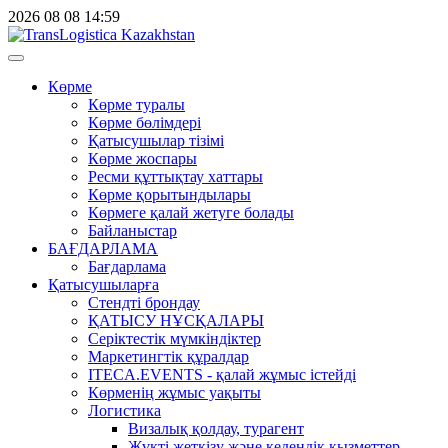
2026
08
08
14:59
Көрме
Көрме туралы
Көрме бөлімдері
Қатысушылар тізімі
Көрме жоспары
Ресми құттықтау хаттары
Көрме қорытындылары
Көрмеге қалай жетуге болады
Байланыстар
БАҒДАРЛАМА
Бағдарлама
Қатысушыларға
Стендті брондау
ҚАТЫСУ НҰСҚАЛАРЫ
Серіктестік мүмкіндіктер
Маркетингтік құралдар
ITECA.EVENTS - қалай жұмыс істейді
Көрменің жұмыс уақыты
Логистика
Визалық қолдау, турагент
Жүкті жеткізу және кедендік қызметтер