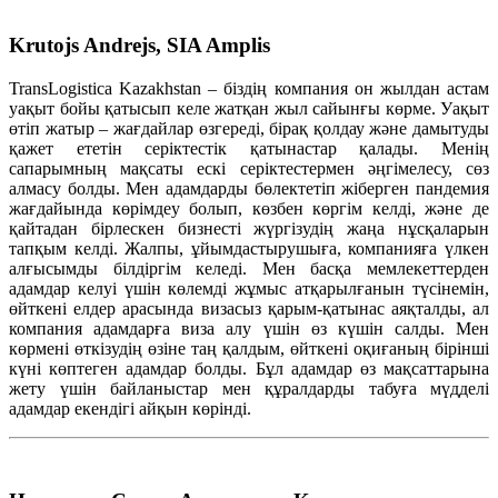
Krutojs Andrejs, SIA Amplis
TransLogistica Kazakhstan – біздің компания он жылдан астам
уақыт бойы қатысып келе жатқан жыл сайынғы көрме. Уақыт
өтіп жатыр – жағдайлар өзгереді, бірақ қолдау және дамытуды
қажет ететін серіктестік қатынастар қалады. Менің
сапарымның мақсаты ескі серіктестермен әңгімелесу, сөз
алмасу болды. Мен адамдарды бөлектетіп жіберген пандемия
жағдайында көрімдеу болып, көзбен көргім келді, және де
қайтадан бірлескен бизнесті жүргізудің жаңа нұсқаларын
тапқым келді. Жалпы, ұйымдастырушыға, компанияға үлкен
алғысымды білдіргім келеді. Мен басқа мемлекеттерден
адамдар келуі үшін көлемді жұмыс атқарылғанын түсінемін,
өйткені елдер арасында визасыз қарым-қатынас аяқталды, ал
компания адамдарға виза алу үшін өз күшін салды. Мен
көрмені өткізудің өзіне таң қалдым, өйткені оқиғаның бірінші
күні көптеген адамдар болды. Бұл адамдар өз мақсаттарына
жету үшін байланыстар мен құралдарды табуға мүдделі
адамдар екендігі айқын көрінді.