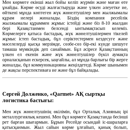
Мен көрмеге екінші жыл бойы келіп жүрмін және маған өте
ұнайды. Көрме өсуді жалғастыруда және үлкен әлеуетке ие,
өйткені мұнда көптеген жүк жөнелтушілер мен жылжымалы
құрам иелері жиналады. Біздің компания ресейлік
жылжымалы құраммен жұмыс істейді және біз 8-10 жылдан
бері Қазақстанмен белсенді ынтымақтасып келеміз.
Көрмелерге қатыса бастадық, жүк жөнелтушілермен тікелей
жұмыс істеп бастадық, бұл серіктестермен кездесуге және
мәселелерді қысқа мерзімде, сөзбе-сөз бір-екі күнде шешуге
тамаша мүмкіндік деп санаймын. Бұл әсіресе Қазақстанның
үлкен ел екенін және жүк жөнелтушілер бүкіл аумақта
орналасқанын ескерсек, ыңғайлы, ал мұнда барлығы бір жерге
жиналды, бұл коммуникацияны жеңілдетеді. Көрме шынымен
де жақсы перспективаға ие және бұл байқалады.
Сергей Долженко, «Qarmet» АҚ сыртқы
логистика бастығы:
Мен жүк жөнелтушінің өкілімін, бұл Орталық Азияның ірі
металлургиялық кешені. Мен бұл көрмеге Қазақстанда бесінші
рет барған шығармын. Бұрын Ресейде осындай іс-шараларға
қатысқанмын. Жыл сайын көрме ұлғайып, қанық болып,