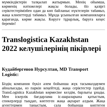
мүмкіндіктерін талқылап жатырмын. Менің ойымша,
көрменің нәтижелері жақсы болады, біз қазіргі
серіктестерімізбен одан да көп байланыс нүктелерін табамыз,
жаңа клиенттерді табамыз. Мұнда ұсынылған компанияларға
қарағанда, көрме жақсы. Көруге тұрарлық, баруға кеңес
беремін!
Translogistica Kazakhstan
2022 келушілерінің пікірлері
Кудайбергенов Нурсултан, MD Transport
Logistic:
Біздің компания бүкіл әлем бойынша жүк тасымалдаумен
айналысады, өз паркін кеңейтеді, жаңа серіктестер іздейді.
TransLogistica Kazakhstan көрмесіне келдім, барлығы ұнады.
Мен іскерлік бағдарлама іс-шараларына қатыстым,
спикерлерді тыңдап, көптеген жаңа ақпарат алдым. Жаңа
агенттермен таныстым, сала бойынша көптеген