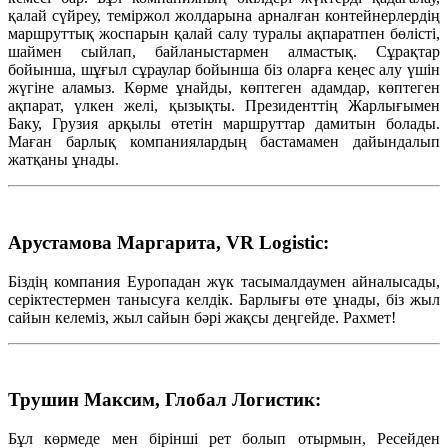
қалай сүйреу, теміржол жолдарына арналған контейнерлердің
маршруттық жоспарын қалай салу туралы ақпаратпен бөлісті,
шаймен сыйлап, байланыстармен алмастық. Сұрақтар
бойынша, шұғыл сұраулар бойынша біз оларға кеңес алу үшін
жүгіне аламыз. Көрме ұнайды, көптеген адамдар, көптеген
ақпарат, үлкен желі, қызықты. Президенттің Жарлығымен
Баку, Грузия арқылы өтетін маршруттар дамитын болады.
Маған барлық компаниялардың бастамамен дайындалып
жатқаны ұнады.
Арустамова Маргарита, VR Logistic:
Біздің компания Еуропадан жүк тасымалдаумен айналысады,
серіктестермен танысуға келдік. Барлығы өте ұнады, біз жыл
сайын келеміз, жыл сайын бәрі жақсы деңгейде. Рахмет!
Трушин Максим, Глобал Логистик:
Бұл көрмеде мен бірінші рет болып отырмын, Ресейден