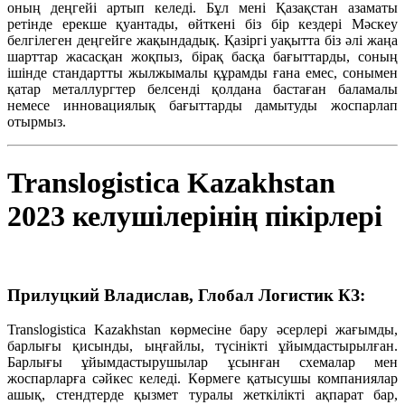
оның деңгейі артып келеді. Бұл мені Қазақстан азаматы
ретінде ерекше қуантады, өйткені біз бір кездері Мәскеу
белгілеген деңгейге жақындадық. Қазіргі уақытта біз әлі жаңа
шарттар жасасқан жоқпыз, бірақ басқа бағыттарды, соның
ішінде стандартты жылжымалы құрамды ғана емес, сонымен
қатар металлургтер белсенді қолдана бастаған баламалы
немесе инновациялық бағыттарды дамытуды жоспарлап
отырмыз.
Translogistica Kazakhstan
2023 келушілерінің пікірлері
Прилуцкий Владислав, Глобал Логистик КЗ:
Translogistica Kazakhstan көрмесіне бару әсерлері жағымды,
барлығы қисынды, ыңғайлы, түсінікті ұйымдастырылған.
Барлығы ұйымдастырушылар ұсынған схемалар мен
жоспарларға сәйкес келеді. Көрмеге қатысушы компаниялар
ашық, стендтерде қызмет туралы жеткілікті ақпарат бар,