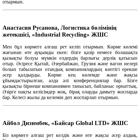
отырмын
.
Анастасия Русанова, Логистика бөлімінің
жетекшісі, «Industrial Recycling» ЖШС
Мен
бұл
көрмеге
алғаш
рет
келіп
отырмын
. Көрме
көлемі
жағынан
өте
ауқымды
екен
:
бізге
қазір
немесе
болашақта
қызықты
болуы
мүмкін
елдердің
барлығы
дерлік
қатысып
отыр
.
Әсіресе
Қытай
,
Әзербайжан
, Грузия және вагон
иелері
болып
табылатын
отандық
компаниялардың
көптігі
ерекше
әсер
қалдырды
. Көрме
кең
көлемде
және
жақсы
ұйымдастырылған
,
алда
әлі
конференциялар
бар.
Бізге
қызықты
бірнеше
компаниямен
танысып
,
байланыс
орнаттық
.
Әзірге
нақты
келісімдер
жоқ
,
бірақ
оларды
дамыту
жоспарда
бар.
Келесі
жылы
да
келемін
деп
жоспарлап
отырмын
.
Айбол Дизимбек, «Байсар Global LTD» ЖШС
Біз
көрмеге
алғаш
рет
келдік
және
өте
жақсы
әсер
алдық
.