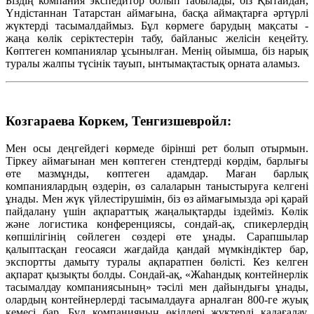
Біздің компания экспедитор болып табылады, біз Қытайдан,
Үндістаннан Татарстан аймағына, басқа аймақтарға әртүрлі
жүктерді тасымалдаймыз. Бұл көрмеге барудың мақсаты -
жаңа көлік серіктестерін табу, байланыс желісін кеңейту.
Көптеген компаниялар ұсынылған. Менің ойымша, біз нарық
туралы жалпы түсінік тауып, ынтымақтастық орната аламыз.
Козгараева Коркем, Тенгизшевройл:
Мен осы деңгейдегі көрмеде бірінші рет болып отырмын.
Тіркеу аймағынан мен көптеген стендтерді көрдім, барлығы
өте мазмұнды, көптеген адамдар. Маған барлық
компаниялардың өздерін, өз салаларын таныстыруға келгені
ұнады. Мен жүк үйлестірушімін, біз өз аймағымызда әрі қарай
пайдалану үшін ақпараттық жаңалықтарды іздейміз. Көлік
және логистика конференциясы, сондай-ақ, спикерлердің
көпшілігінің сөйлеген сөздері өте ұнады. Сарапшылар
қалыптасқан геосаяси жағдайда қандай мүмкіндіктер бар,
экспортты дамыту туралы ақпаратпен бөлісті. Кез келген
ақпарат қызықты болды. Сондай-ақ, «Жаһандық контейнерлік
тасымалдау компаниясының» тәсілі мен дайындығы ұнады,
олардың контейнерлерді тасымалдауға арналған 800-ге жуық
кемесі бар. Бұл компанияның өкілдері жүктерді қадағалау,