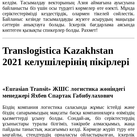
келдім. Тасымалдау векторының Азия аймағына ауысуына
байланысты біз үшін осы түрдегі көрмелер өте өзекті. Мұнда
серіктестерімізді кездестірдік, олармен тікелей сөйлестік.
Байланыс кезінде тасымалдауды жүзеге асырудың маңызды
сәттерін анықтауға болады. Іскерлік бағдарлама аясында
көптеген қызықты спикерлер болды. Рахмет!
Translogistica Kazakhstan
2021 келушілерінің пікірлері
«Eurasian Transit» ЖШС логистика жөніндегі
менеджері Яхбев Спартак Габибулахович
Біздің компания логистика саласында жұмыс істейді және
біздің сапарымыздың мақсаты басқа компанияларға өзіміздің
қызметтерді ұсыну болды. Сондай-ақ, біз серіктестердің
ұсыныстары туралы білгіміз, тәжірибе алмасқымыз, жаңа
пайдалы таныстық жасағымыз келді. Көрмеде жүріп түру өте
ыңғайлы, стендтердің орналасуы ойластырылған, іскерлік