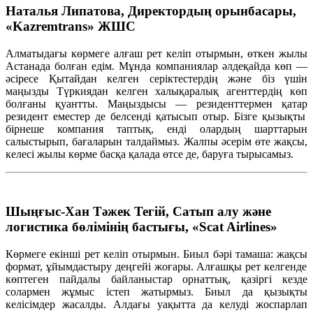
Наталья Липатова, Директордың орынбасары,
«Kazremtrans» ЖШС
Алматыдағы
көрмеге
алғаш
рет
келіп
отырмын
,
өткен
жылы
Астанада
болған
едім
.
Мұнда
компаниялар
әлдеқайда
көп
—
әсіресе
Қытайдан
келген
серіктестердің
және
біз
үшін
маңызды
Түркиядан
келген
халықаралық
агенттердің
көп
болғаны
қуантты
.
Маңыздысы
—
резиденттермен
қатар
резидент
еместер
де
белсенді
қатысып
отыр
.
Бізге
қызықты
бірнеше
компания
та
птық
,
енді
олардың
шарттарын
салыстырып
,
бағаларын
талдаймыз
.
Жалпы
әсерім
өте
жақсы
,
келесі
жылы
көрме
басқа
қалада
өтсе
де,
баруға
тырысамыз
.
Шыңғыс-Хан Тәжек Тегій, Сатып алу және
логистика бөлімінің бастығы, «Scat Airlines»
Көрмеге
екінші
рет
келіп
отырмын
. Биыл
бәрі
тамаша
:
жақсы
формат,
ұйымдастыру
деңгейі
жоғары
.
Алғашқы
рет
кел
генде
көптеген
пайдалы
байланыстар
орнаттық
,
қазіргі
кезде
солармен
жұмыс
істеп
жатырмыз
. Биыл да
қызықты
келісімдер
жасалды
.
Алдағы
уақытта
да
келуді
жоспарлап