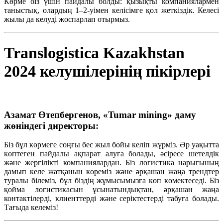
Көрме
біз
үшін
пайдалы
болды
:
қызықты
компаниялармен
таныстық
,
олардың
1–2-уімен
келісімге
қол
жеткіздік
.
Келесі
жылы
да
келуді
жоспарлап
отырмыз
.
Translogistica Kazakhstan
2024 келушілерінің пікірлері
Азамат Өтепбергенов, «Tumar mining» даму
жөніндегі директоры:
Біз бұл көрмеге соңғы бес жыл бойы келіп жүрміз. Әр уақытта
көптеген пайдалы ақпарат алуға болады, әсіресе шетелдік
және жергілікті компаниялардан. Біз логистика нарығының
дамып келе жатқанын көреміз және әрқашан жаңа трендтер
туралы білеміз, бұл біздің жұмысымызға көп көмектеседі. Біз
қойма логистикасын ұсынатындықтан, әрқашан жаңа
контактілерді, клиенттерді және серіктестерді табуға болады.
Тағыда келеміз!