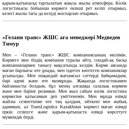
қарым-қатынасқа тартылатын жақсы жылы атмосфера. Көлік
логистикасы бойынша көрмеге екінші рет келіп отырмыз,
келесі жылы тағы да келуді жоспарлап отырмыз.
«Гелани транс» ЖШС аға менеджері Медведев
Тимур
Мен – «Гелани транс» ЖШС компаниясының өкілімін.
Көрмеге мен біздің компания туралы айту, сондай-ақ басқа
компаниялармен танысу мақсатында келдім. Көрме аясында
маған барлығы өте ұнады, мен іздеген көптеген компаниялар
ұсынылды. Мен ешқандай жағымсыз сәттерді байқамадым,
бәрі әдемі және өте мазмұнды. Жақында логистикамен
байланысты болдым, бұл менің алғашқы салалық көрмем
және мен бәріне ризамын. Мен жыл сайын көлік логистика
көрмесіне қатысамын деп үміттенемін. Мен мұнда өзімді
жайлы сезінетініме өте таң қалдым, өйткені мен жабық
адаммын, ал TransLogistica Kazakhstan көрмесі маған өзімді
еркін сезінуге және қарым-қатынаста өзімді көрсетуге
мүмкіндік берді.