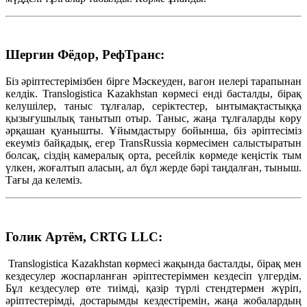
Шергин Фёдор, РефТранс:
Біз әріптестерімізбен бірге Мәскеуден, вагон иелері тарапынан
келдік. Translogistica Kazakhstan көрмесі енді басталды, бірақ
келушілер, таныс тұлғалар, серіктестер, ынтымақтастыққа
қызығушылық танытып отыр. Таныс, жаңа тұлғаларды көру
әрқашан қуанышты. Ұйымдастыру бойынша, біз әріптесіміз
екеуміз байқадық, егер TransRussia көрмесімен салыстыратын
болсақ, сіздің камералық орта, ресейлік көрмеде кеңістік тым
үлкен, жоғалтып аласың, ал бұл жерде бәрі таңдалған, тыныш.
Тағы да келеміз.
Голик Артём, CRTG LLC:
Translogistica Kazakhstan көрмесі жақында басталды, бірақ мен
кездесулер жоспарланған әріптестеріммен кездесіп үлгердім.
Бұл кездесулер өте тиімді, қазір түрлі стендтермен жүріп,
әріптестерімді, достарымды кездестіремін, жаңа жобалардың