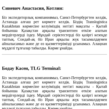
Синевич Анастасия, Котлин:
Біз экспедиторлық компаниямыз, Санкт-Петербургтен келдік,
Астанада алғаш рет көрмеге келдік. Біздің Translogistica
Kazakhstan көрмесіне келуіміздің негізгі мақсаты - Қытай
бойынша Қазақстан арқылы транзитпен өткізе алатын
мердігерлерді іздеу. Мұндай серіктестерді біз қазіргі кезеңде
таптық. Сондай-ақ біз Иран арқылы жүк тасымалдаумен
айналысамыз және де өз қызметтерімізді ұсынамыз. Алаңнан
мүдделі тұлғалар табылды. Көрме ұнайды.
Бодау Касен, TLG Terminal:
Біз экспедиторлық компаниямыз, Санкт-Петербургтен келдік,
Астанада алғаш рет көрмеге келдік. Біздің Translogistica
Kazakhstan көрмесіне келуіміздің негізгі мақсаты - Қытай
бойынша Қазақстан арқылы транзитпен өткізе алатын
мердігерлерді іздеу. Мұндай серіктестерді біз қазіргі кезеңде
таптық. Сондай-ақ біз Иран арқылы жүк тасымалдаумен
айналысамыз және де өз қызметтерімізді ұсынамыз. Алаңнан
мүдделі тұлғалар табылды. Көрме ұнайды.