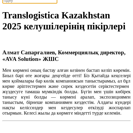
Translogistica Kazakhstan
2025 келушілерінің пікірлері
Алмат Сапарғалиев, Коммерциялық директор,
«AVA Solution» ЖШС
Мен
көрмені
оның
бастау
алған
кезінен
бастап
келіп
көремін
.
Биыл
бәрі
өте
жоғары
деңгейде
өтті
!
Біз
Қытайда
кеңселері
мен
қоймалары
бар
көлік
компаниясын
таныстырамыз
, ал
бұл
көрме
әріптестермен
және
сирек
кездесетін
серіктестермен
жүздесуге
тамаша
мүмкіндік
болды
.
Бүгін
мен
үшін
көбірек
танысу
күні
болды
—
көрмені
аралап
,
экспозициямен
таныстым
,
бірнеше
компаниямен
кездестім
.
Алдағы
күндері
нақты
келіссөздер
мен
кездесулер
өткізуді
жоспарлап
отырмын
.
Келесі
жылы
да
көрмеге
міндетті
түрде
келемін
.