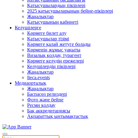
Қатысушылардың пікірлері
2025 қатысушыларының бейне-пікірлері
Жаңалықтар
Қатысушының кабинеті
Келушілерге
Көрмеге билет алу
Қатысушылар тізімі
Көрмеге қалай жетуге болады
Көрменің жұмыс уақыты
Визалық қолдау, турагент
Көрмеге келудің ережелері
Келушілердің пікірлері
Жаңалықтар
Iteca.events
Медиаорталық
Жаңалықтар
Баспасөз релиздері
Фото және бейне
Ресми қолдау
Бақ аккредитациясы
Ақпараттық ынтымақтастық