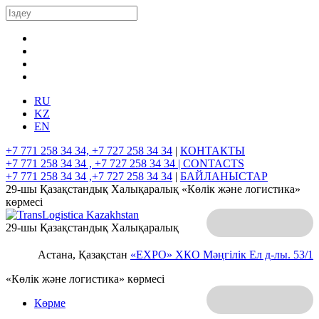
RU
KZ
EN
+7 771 258 34 34, +7 727 258 34 34
|
КОНТАКТЫ
+7 771 258 34 34 , +7 727 258 34 34 |
CONTACTS
+7 771 258 34 34 ,+7 727 258 34 34
|
БАЙЛАНЫСТАР
29-шы Қазақстандық Халықаралық «Көлік және логистика»
көрмесі
29-шы Қазақстандық Халықаралық
Астана, Қазақстан
«EXPO» ХКО
Мәңгілік Ел д-лы. 53/1
«Көлік және логистика» көрмесі
Көрме