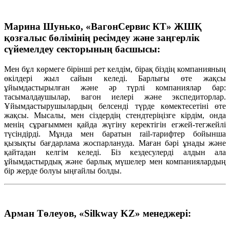
Марина Шунько, «ВагонСервис КТ» ЖШҚ
қозғалыс бөлімінің ресімдеу және заңгерлік
сүйемелдеу секторының басшысы:
Мен бұл көрмеге бірінші рет келдім, бірақ біздің компанияның
өкілдері жыл сайын келеді. Барлығы өте жақсы
ұйымдастырылған және әр түрлі компаниялар бар:
тасымалдаушылар, вагон иелері және экспедиторлар.
Ұйымдастырушылардың белсенді түрде көмектесетіні өте
жақсы. Мысалы, мен сіздердің стендтеріңізге кірдім, онда
менің сұрағыммен қайда жүгіну керектігін егжей-тегжейлі
түсіндірді. Мұнда мен баратын rail-тарифтер бойынша
қызықты бағдарлама жоспарлануда. Маған бәрі ұнады және
қайтадан келгім келеді. Біз кездесулерді алдын ала
ұйымдастырдық және барлық мүшелер мен компаниялардың
бір жерде болуы ыңғайлы болды.
Арман Төлеуов, «Silkway KZ» менеджері: