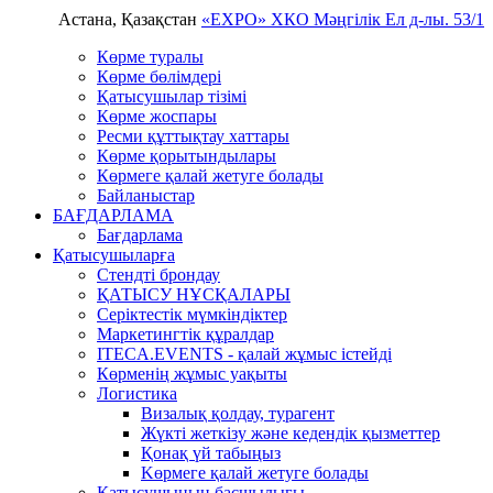
Астана, Қазақстан
«EXPO» ХКО
Мәңгілік Ел д-лы. 53/1
Көрме туралы
Көрме бөлімдері
Қатысушылар тізімі
Көрме жоспары
Ресми құттықтау хаттары
Көрме қорытындылары
Көрмеге қалай жетуге болады
Байланыстар
БАҒДАРЛАМА
Бағдарлама
Қатысушыларға
Стендті брондау
ҚАТЫСУ НҰСҚАЛАРЫ
Серіктестік мүмкіндіктер
Маркетингтік құралдар
ITECA.EVENTS - қалай жұмыс істейді
Көрменің жұмыс уақыты
Логистика
Визалық қолдау, турагент
Жүкті жеткізу және кедендік қызметтер
Қонақ үй табыңыз
Kөрмеге қалай жетуге болады
Қатысушының басшылығы