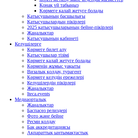
Қонақ үй табыңыз
Kөрмеге қалай жетуге болады
Қатысушының басшылығы
Қатысушылардың пікірлері
2025 қатысушыларының бейне-пікірлері
Жаңалықтар
Қатысушының кабинеті
Келушілерге
Көрмеге билет алу
Қатысушылар тізімі
Көрмеге қалай жетуге болады
Көрменің жұмыс уақыты
Визалық қолдау, турагент
Көрмеге келудің ережелері
Келушілердің пікірлері
Жаңалықтар
Iteca.events
Медиаорталық
Жаңалықтар
Баспасөз релиздері
Фото және бейне
Ресми қолдау
Бақ аккредитациясы
Ақпараттық ынтымақтастық