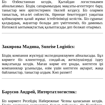
Біз Өзбекстаннан келдік, Қытайдан логистикамен
айналысамыз. Біздің сапарымыздың мақсаты-агенттерге бару,
таныстар мен әріптестермен тікелей кездесу. Біз олармен
таныстық, tet-a-tet сөйлестік, бірнеше бекеттердегі уақытша
қоймалармен қалай жұмыс істейтінімізді келістік. Біз сұраныс
қалдырдық, жауаптар болады деп үміттенеміз, біз дамимыз.
Нәтижелі ынтымақтастық қалыптасады деп болжап отырмыз.
Закирова Мадина, Sunrise Logistics:
Біздің компания жүктерді экспедициялаумен айналысады. Бұл
көрмеге біз клиенттерді, сондай-ақ жеткізушілерді іздеу
мақсатында келдік. Маған көрме өте ұнады, көптеген ірі
компаниялар ұсынылды, өзім үшін көптеген ақпарат, жаңа
байланыстар, таныстар алдым. Көп рахмет!
Барусов Андрей, Интертатлогистик:
Біз көрмеге Ресейдің Набережные Челны қаласынан келдік.