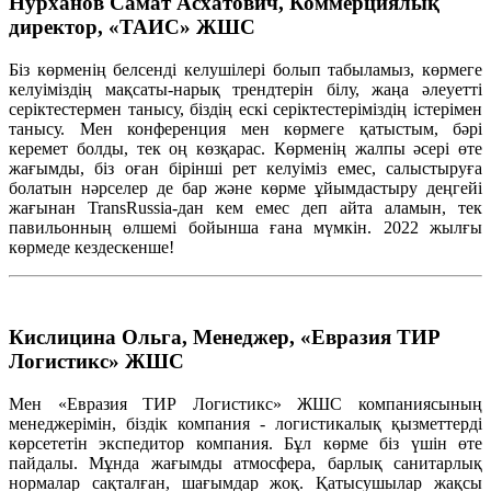
Нурханов Самат Асхатович, Коммерциялық
директор, «ТАИС» ЖШС
Біз көрменің белсенді келушілері болып табыламыз, көрмеге
келуіміздің мақсаты-нарық трендтерін білу, жаңа әлеуетті
серіктестермен танысу, біздің ескі серіктестеріміздің істерімен
танысу. Мен конференция мен көрмеге қатыстым, бәрі
керемет болды, тек оң көзқарас. Көрменің жалпы әсері өте
жағымды, біз оған бірінші рет келуіміз емес, салыстыруға
болатын нәрселер де бар және көрме ұйымдастыру деңгейі
жағынан TransRussia-дан кем емес деп айта аламын, тек
павильонның өлшемі бойынша ғана мүмкін. 2022 жылғы
көрмеде кездескенше!
Кислицина Ольга, Менеджер, «Евразия ТИР
Логистикс» ЖШС
Мен «Евразия ТИР Логистикс» ЖШС компаниясының
менеджерімін, біздік компания - логистикалық қызметтерді
көрсететін экспедитор компания. Бұл көрме біз үшін өте
пайдалы. Мұнда жағымды атмосфера, барлық санитарлық
нормалар сақталған, шағымдар жоқ. Қатысушылар жақсы