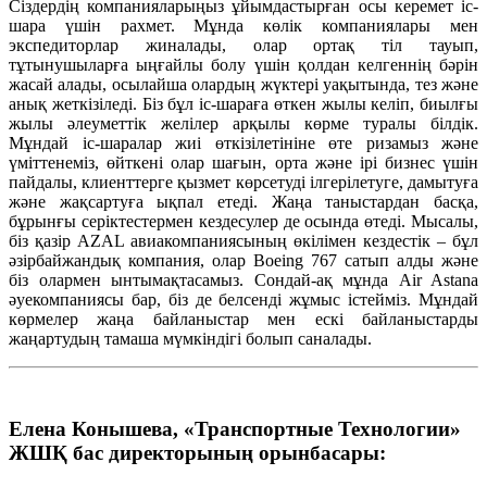
Сіздердің компанияларыңыз ұйымдастырған осы керемет іс-
шара үшін рахмет. Мұнда көлік компаниялары мен
экспедиторлар жиналады, олар ортақ тіл тауып,
тұтынушыларға ыңғайлы болу үшін қолдан келгеннің бәрін
жасай алады, осылайша олардың жүктері уақытында, тез және
анық жеткізіледі. Біз бұл іс-шараға өткен жылы келіп, биылғы
жылы әлеуметтік желілер арқылы көрме туралы білдік.
Мұндай іс-шаралар жиі өткізілетініне өте ризамыз және
үміттенеміз, өйткені олар шағын, орта және ірі бизнес үшін
пайдалы, клиенттерге қызмет көрсетуді ілгерілетуге, дамытуға
және жақсартуға ықпал етеді. Жаңа таныстардан басқа,
бұрынғы серіктестермен кездесулер де осында өтеді. Мысалы,
біз қазір AZAL авиакомпаниясының өкілімен кездестік – бұл
әзірбайжандық компания, олар Boeing 767 сатып алды және
біз олармен ынтымақтасамыз. Сондай-ақ мұнда Air Astana
әуекомпаниясы бар, біз де белсенді жұмыс істейміз. Мұндай
көрмелер жаңа байланыстар мен ескі байланыстарды
жаңартудың тамаша мүмкіндігі болып саналады.
Елена Конышева, «Транспортные Технологии»
ЖШҚ бас директорының орынбасары: