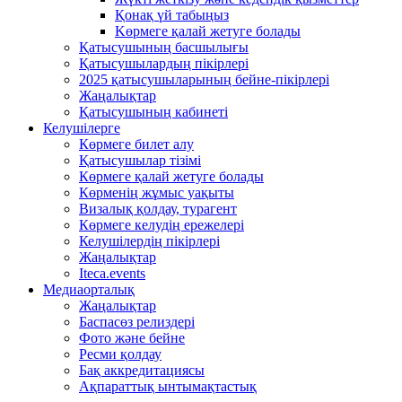
Қонақ үй табыңыз
Kөрмеге қалай жетуге болады
Қатысушының басшылығы
Қатысушылардың пікірлері
2025 қатысушыларының бейне-пікірлері
Жаңалықтар
Қатысушының кабинеті
Келушілерге
Көрмеге билет алу
Қатысушылар тізімі
Көрмеге қалай жетуге болады
Көрменің жұмыс уақыты
Визалық қолдау, турагент
Көрмеге келудің ережелері
Келушілердің пікірлері
Жаңалықтар
Iteca.events
Медиаорталық
Жаңалықтар
Баспасөз релиздері
Фото және бейне
Ресми қолдау
Бақ аккредитациясы
Ақпараттық ынтымақтастық