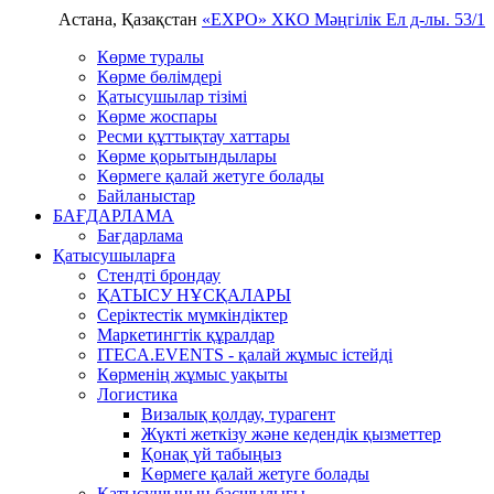
Астана, Қазақстан
«EXPO» ХКО
Мәңгілік Ел д-лы. 53/1
Көрме туралы
Көрме бөлімдері
Қатысушылар тізімі
Көрме жоспары
Ресми құттықтау хаттары
Көрме қорытындылары
Көрмеге қалай жетуге болады
Байланыстар
БАҒДАРЛАМА
Бағдарлама
Қатысушыларға
Стендті брондау
ҚАТЫСУ НҰСҚАЛАРЫ
Серіктестік мүмкіндіктер
Маркетингтік құралдар
ITECA.EVENTS - қалай жұмыс істейді
Көрменің жұмыс уақыты
Логистика
Визалық қолдау, турагент
Жүкті жеткізу және кедендік қызметтер
Қонақ үй табыңыз
Kөрмеге қалай жетуге болады
Қатысушының басшылығы