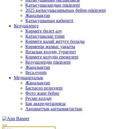
Қатысушылардың пікірлері
2025 қатысушыларының бейне-пікірлері
Жаңалықтар
Қатысушының кабинеті
Келушілерге
Көрмеге билет алу
Қатысушылар тізімі
Көрмеге қалай жетуге болады
Көрменің жұмыс уақыты
Визалық қолдау, турагент
Көрмеге келудің ережелері
Келушілердің пікірлері
Жаңалықтар
Iteca.events
Медиаорталық
Жаңалықтар
Баспасөз релиздері
Фото және бейне
Ресми қолдау
Бақ аккредитациясы
Ақпараттық ынтымақтастық