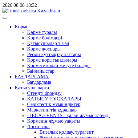
2026
08
08
18:32
Көрме
Көрме туралы
Көрме бөлімдері
Қатысушылар тізімі
Көрме жоспары
Ресми құттықтау хаттары
Көрме қорытындылары
Көрмеге қалай жетуге болады
Байланыстар
БАҒДАРЛАМА
Бағдарлама
Қатысушыларға
Стендті брондау
ҚАТЫСУ НҰСҚАЛАРЫ
Серіктестік мүмкіндіктер
Маркетингтік құралдар
ITECA.EVENTS - қалай жұмыс істейді
Көрменің жұмыс уақыты
Логистика
Визалық қолдау, турагент
Жүкті жеткізу және кедендік қызметтер