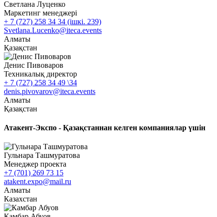
Светлана Луценко
Маркетинг менеджері
+ 7 (727) 258 34 34 (ішкі. 239)
Svetlana.Lucenko@iteca.events
Алматы
Қазақстан
Денис Пивоваров
Техникалық директор
+ 7 (727) 258 34 49 \34
denis.pivovarov@iteca.events
Алматы
Қазақстан
Атакент-Экспо - Қазақстаннан келген компаниялар үшін
Гульнара Ташмуратова
Менеджер проекта
+7 (701) 269 73 15
atakent.expo@mail.ru
Алматы
Казахстан
Камбар Абуов