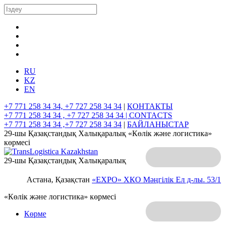
RU
KZ
EN
+7 771 258 34 34, +7 727 258 34 34
|
КОНТАКТЫ
+7 771 258 34 34 , +7 727 258 34 34 |
CONTACTS
+7 771 258 34 34 ,+7 727 258 34 34
|
БАЙЛАНЫСТАР
29-шы Қазақстандық Халықаралық «Көлік және логистика»
көрмесі
29-шы Қазақстандық Халықаралық
Астана, Қазақстан
«EXPO» ХКО
Мәңгілік Ел д-лы. 53/1
«Көлік және логистика» көрмесі
Көрме