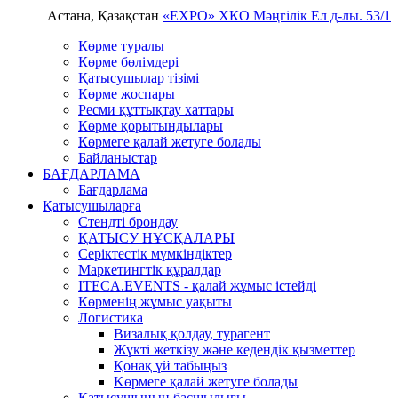
Астана, Қазақстан
«EXPO» ХКО
Мәңгілік Ел д-лы. 53/1
Көрме туралы
Көрме бөлімдері
Қатысушылар тізімі
Көрме жоспары
Ресми құттықтау хаттары
Көрме қорытындылары
Көрмеге қалай жетуге болады
Байланыстар
БАҒДАРЛАМА
Бағдарлама
Қатысушыларға
Стендті брондау
ҚАТЫСУ НҰСҚАЛАРЫ
Серіктестік мүмкіндіктер
Маркетингтік құралдар
ITECA.EVENTS - қалай жұмыс істейді
Көрменің жұмыс уақыты
Логистика
Визалық қолдау, турагент
Жүкті жеткізу және кедендік қызметтер
Қонақ үй табыңыз
Kөрмеге қалай жетуге болады
Қатысушының басшылығы