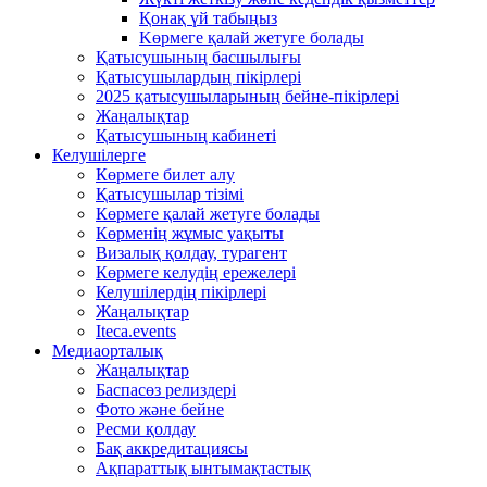
Қонақ үй табыңыз
Kөрмеге қалай жетуге болады
Қатысушының басшылығы
Қатысушылардың пікірлері
2025 қатысушыларының бейне-пікірлері
Жаңалықтар
Қатысушының кабинеті
Келушілерге
Көрмеге билет алу
Қатысушылар тізімі
Көрмеге қалай жетуге болады
Көрменің жұмыс уақыты
Визалық қолдау, турагент
Көрмеге келудің ережелері
Келушілердің пікірлері
Жаңалықтар
Iteca.events
Медиаорталық
Жаңалықтар
Баспасөз релиздері
Фото және бейне
Ресми қолдау
Бақ аккредитациясы
Ақпараттық ынтымақтастық