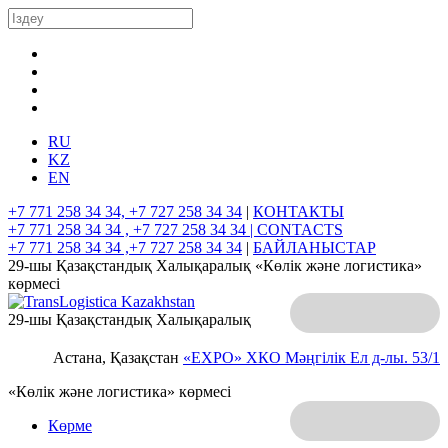
RU
KZ
EN
+7 771 258 34 34, +7 727 258 34 34
|
КОНТАКТЫ
+7 771 258 34 34 , +7 727 258 34 34 |
CONTACTS
+7 771 258 34 34 ,+7 727 258 34 34
|
БАЙЛАНЫСТАР
29-шы Қазақстандық Халықаралық «Көлік және логистика»
көрмесі
29-шы Қазақстандық Халықаралық
Астана, Қазақстан
«EXPO» ХКО
Мәңгілік Ел д-лы. 53/1
«Көлік және логистика» көрмесі
Көрме