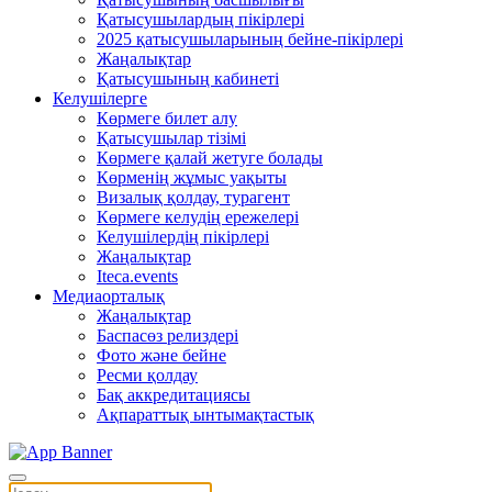
Қатысушылардың пікірлері
2025 қатысушыларының бейне-пікірлері
Жаңалықтар
Қатысушының кабинеті
Келушілерге
Көрмеге билет алу
Қатысушылар тізімі
Көрмеге қалай жетуге болады
Көрменің жұмыс уақыты
Визалық қолдау, турагент
Көрмеге келудің ережелері
Келушілердің пікірлері
Жаңалықтар
Iteca.events
Медиаорталық
Жаңалықтар
Баспасөз релиздері
Фото және бейне
Ресми қолдау
Бақ аккредитациясы
Ақпараттық ынтымақтастық