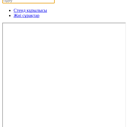
Стенд құрылысы
Жиі сұрақтар