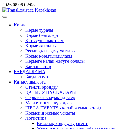
2026
08
08
02:08
Көрме
Көрме туралы
Көрме бөлімдері
Қатысушылар тізімі
Көрме жоспары
Ресми құттықтау хаттары
Көрме қорытындылары
Көрмеге қалай жетуге болады
Байланыстар
БАҒДАРЛАМА
Бағдарлама
Қатысушыларға
Стендті брондау
ҚАТЫСУ НҰСҚАЛАРЫ
Серіктестік мүмкіндіктер
Маркетингтік құралдар
ITECA.EVENTS - қалай жұмыс істейді
Көрменің жұмыс уақыты
Логистика
Визалық қолдау, турагент
Жүкті жеткізу және кедендік қызметтер