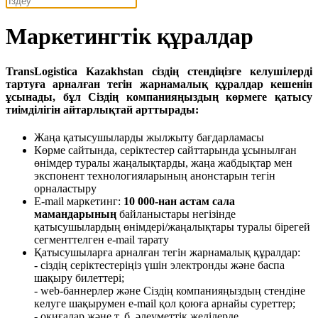
Маркетингтік құралдар
TransLogistica Kazakhstan сіздің стендіңізге келушілерді
тартуға арналған тегін жарнамалық құралдар кешенін
ұсынады, бұл Сіздің компанияңыздың көрмеге қатысу
тиімділігін айтарлықтай арттырады:
Жаңа қатысушыларды жылжыту бағдарламасы
Көрме сайтында, серіктестер сайттарында ұсынылған
өнімдер туралы жаңалықтарды, жаңа жабдықтар мен
экспонент технологияларының анонстарын тегін
орналастыру
E-mail маркетинг:
10 000-нан астам сала
мамандарының
байланыстары негізінде
қатысушылардың өнімдері/жаңалықтары туралы бірегей
сегменттелген e-mail тарату
Қатысушыларға арналған тегін жарнамалық құралдар:
- сіздің серіктестеріңіз үшін электронды және баспа
шақыру билеттері;
- web-баннерлер және Сіздің компанияңыздың стендіне
келуге шақырумен e-mail қол қоюға арнайы суреттер;
- оқиғалар және т. б. әлеуметтік желілерде