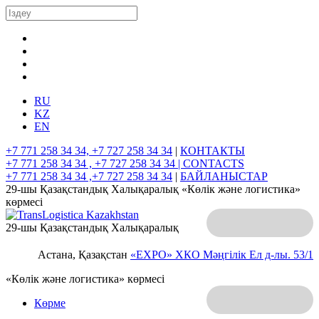
RU
KZ
EN
+7 771 258 34 34, +7 727 258 34 34
|
КОНТАКТЫ
+7 771 258 34 34 , +7 727 258 34 34 |
CONTACTS
+7 771 258 34 34 ,+7 727 258 34 34
|
БАЙЛАНЫСТАР
29-шы Қазақстандық Халықаралық «Көлік және логистика»
көрмесі
29-шы Қазақстандық Халықаралық
Астана, Қазақстан
«EXPO» ХКО
Мәңгілік Ел д-лы. 53/1
«Көлік және логистика» көрмесі
Көрме