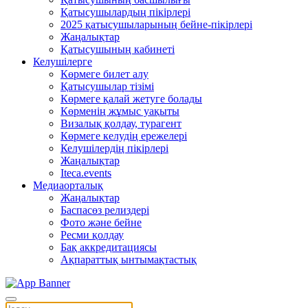
Қатысушылардың пікірлері
2025 қатысушыларының бейне-пікірлері
Жаңалықтар
Қатысушының кабинеті
Келушілерге
Көрмеге билет алу
Қатысушылар тізімі
Көрмеге қалай жетуге болады
Көрменің жұмыс уақыты
Визалық қолдау, турагент
Көрмеге келудің ережелері
Келушілердің пікірлері
Жаңалықтар
Iteca.events
Медиаорталық
Жаңалықтар
Баспасөз релиздері
Фото және бейне
Ресми қолдау
Бақ аккредитациясы
Ақпараттық ынтымақтастық