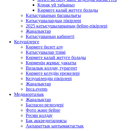
Қонақ үй табыңыз
Kөрмеге қалай жетуге болады
Қатысушының басшылығы
Қатысушылардың пікірлері
2025 қатысушыларының бейне-пікірлері
Жаңалықтар
Қатысушының кабинеті
Келушілерге
Көрмеге билет алу
Қатысушылар тізімі
Көрмеге қалай жетуге болады
Көрменің жұмыс уақыты
Визалық қолдау, турагент
Көрмеге келудің ережелері
Келушілердің пікірлері
Жаңалықтар
Iteca.events
Медиаорталық
Жаңалықтар
Баспасөз релиздері
Фото және бейне
Ресми қолдау
Бақ аккредитациясы
Ақпараттық ынтымақтастық