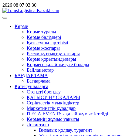
2026
08
07
03:30
Көрме
Көрме туралы
Көрме бөлімдері
Қатысушылар тізімі
Көрме жоспары
Ресми құттықтау хаттары
Көрме қорытындылары
Көрмеге қалай жетуге болады
Байланыстар
БАҒДАРЛАМА
Бағдарлама
Қатысушыларға
Стендті брондау
ҚАТЫСУ НҰСҚАЛАРЫ
Серіктестік мүмкіндіктер
Маркетингтік құралдар
ITECA.EVENTS - қалай жұмыс істейді
Көрменің жұмыс уақыты
Логистика
Визалық қолдау, турагент
Жүкті жеткізу және кедендік қызметтер