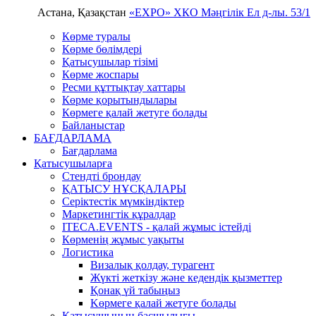
Астана, Қазақстан
«EXPO» ХКО
Мәңгілік Ел д-лы. 53/1
Көрме туралы
Көрме бөлімдері
Қатысушылар тізімі
Көрме жоспары
Ресми құттықтау хаттары
Көрме қорытындылары
Көрмеге қалай жетуге болады
Байланыстар
БАҒДАРЛАМА
Бағдарлама
Қатысушыларға
Стендті брондау
ҚАТЫСУ НҰСҚАЛАРЫ
Серіктестік мүмкіндіктер
Маркетингтік құралдар
ITECA.EVENTS - қалай жұмыс істейді
Көрменің жұмыс уақыты
Логистика
Визалық қолдау, турагент
Жүкті жеткізу және кедендік қызметтер
Қонақ үй табыңыз
Kөрмеге қалай жетуге болады
Қатысушының басшылығы