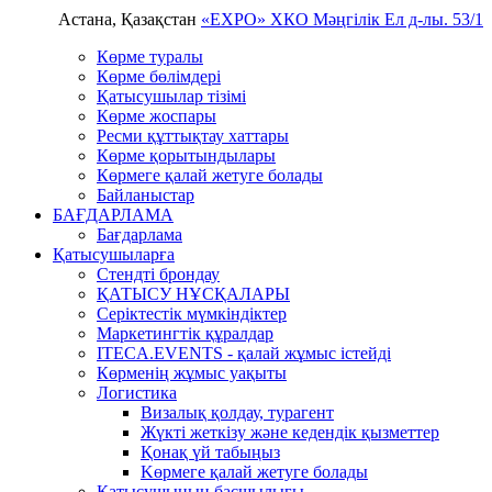
Астана, Қазақстан
«EXPO» ХКО
Мәңгілік Ел д-лы. 53/1
Көрме туралы
Көрме бөлімдері
Қатысушылар тізімі
Көрме жоспары
Ресми құттықтау хаттары
Көрме қорытындылары
Көрмеге қалай жетуге болады
Байланыстар
БАҒДАРЛАМА
Бағдарлама
Қатысушыларға
Стендті брондау
ҚАТЫСУ НҰСҚАЛАРЫ
Серіктестік мүмкіндіктер
Маркетингтік құралдар
ITECA.EVENTS - қалай жұмыс істейді
Көрменің жұмыс уақыты
Логистика
Визалық қолдау, турагент
Жүкті жеткізу және кедендік қызметтер
Қонақ үй табыңыз
Kөрмеге қалай жетуге болады
Қатысушының басшылығы