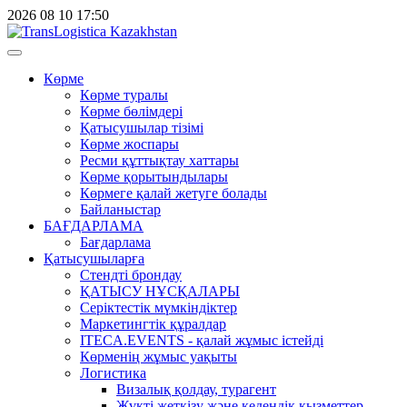
2026
08
10
17:50
Көрме
Көрме туралы
Көрме бөлімдері
Қатысушылар тізімі
Көрме жоспары
Ресми құттықтау хаттары
Көрме қорытындылары
Көрмеге қалай жетуге болады
Байланыстар
БАҒДАРЛАМА
Бағдарлама
Қатысушыларға
Стендті брондау
ҚАТЫСУ НҰСҚАЛАРЫ
Серіктестік мүмкіндіктер
Маркетингтік құралдар
ITECA.EVENTS - қалай жұмыс істейді
Көрменің жұмыс уақыты
Логистика
Визалық қолдау, турагент
Жүкті жеткізу және кедендік қызметтер