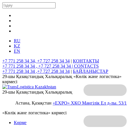
RU
KZ
EN
+7 771 258 34 34, +7 727 258 34 34
|
КОНТАКТЫ
+7 771 258 34 34 , +7 727 258 34 34 |
CONTACTS
+7 771 258 34 34 ,+7 727 258 34 34
|
БАЙЛАНЫСТАР
29-шы Қазақстандық Халықаралық «Көлік және логистика»
көрмесі
29-шы Қазақстандық Халықаралық
Астана, Қазақстан
«EXPO» ХКО
Мәңгілік Ел д-лы. 53/1
«Көлік және логистика» көрмесі
Көрме