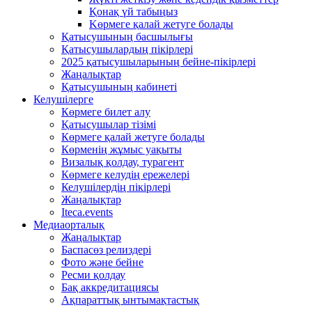
Қонақ үй табыңыз
Kөрмеге қалай жетуге болады
Қатысушының басшылығы
Қатысушылардың пікірлері
2025 қатысушыларының бейне-пікірлері
Жаңалықтар
Қатысушының кабинеті
Келушілерге
Көрмеге билет алу
Қатысушылар тізімі
Көрмеге қалай жетуге болады
Көрменің жұмыс уақыты
Визалық қолдау, турагент
Көрмеге келудің ережелері
Келушілердің пікірлері
Жаңалықтар
Iteca.events
Медиаорталық
Жаңалықтар
Баспасөз релиздері
Фото және бейне
Ресми қолдау
Бақ аккредитациясы
Ақпараттық ынтымақтастық