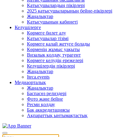
Қатысушылардың пікірлері
2025 қатысушыларының бейне-пікірлері
Жаңалықтар
Қатысушының кабинеті
Келушілерге
Көрмеге билет алу
Қатысушылар тізімі
Көрмеге қалай жетуге болады
Көрменің жұмыс уақыты
Визалық қолдау, турагент
Көрмеге келудің ережелері
Келушілердің пікірлері
Жаңалықтар
Iteca.events
Медиаорталық
Жаңалықтар
Баспасөз релиздері
Фото және бейне
Ресми қолдау
Бақ аккредитациясы
Ақпараттық ынтымақтастық