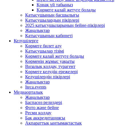
Қонақ үй табыңыз
Kөрмеге қалай жетуге болады
Қатысушының басшылығы
Қатысушылардың пікірлері
2025 қатысушыларының бейне-пікірлері
Жаңалықтар
Қатысушының кабинеті
Келушілерге
Көрмеге билет алу
Қатысушылар тізімі
Көрмеге қалай жетуге болады
Көрменің жұмыс уақыты
Визалық қолдау, турагент
Көрмеге келудің ережелері
Келушілердің пікірлері
Жаңалықтар
Iteca.events
Медиаорталық
Жаңалықтар
Баспасөз релиздері
Фото және бейне
Ресми қолдау
Бақ аккредитациясы
Ақпараттық ынтымақтастық