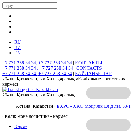
RU
KZ
EN
+7 771 258 34 34, +7 727 258 34 34
|
КОНТАКТЫ
+7 771 258 34 34 , +7 727 258 34 34 |
CONTACTS
+7 771 258 34 34 ,+7 727 258 34 34
|
БАЙЛАНЫСТАР
29-шы Қазақстандық Халықаралық «Көлік және логистика»
көрмесі
29-шы Қазақстандық Халықаралық
Астана, Қазақстан
«EXPO» ХКО
Мәңгілік Ел д-лы. 53/1
«Көлік және логистика» көрмесі
Көрме