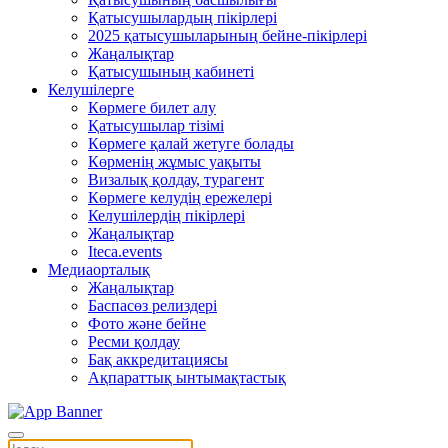
Қатысушылардың пікірлері
2025 қатысушыларының бейне-пікірлері
Жаңалықтар
Қатысушының кабинеті
Келушілерге
Көрмеге билет алу
Қатысушылар тізімі
Көрмеге қалай жетуге болады
Көрменің жұмыс уақыты
Визалық қолдау, турагент
Көрмеге келудің ережелері
Келушілердің пікірлері
Жаңалықтар
Iteca.events
Медиаорталық
Жаңалықтар
Баспасөз релиздері
Фото және бейне
Ресми қолдау
Бақ аккредитациясы
Ақпараттық ынтымақтастық