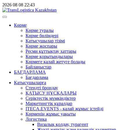
2026
08
08
22:43
Көрме
Көрме туралы
Көрме бөлімдері
Қатысушылар тізімі
Көрме жоспары
Ресми құттықтау хаттары
Көрме қорытындылары
Көрмеге қалай жетуге болады
Байланыстар
БАҒДАРЛАМА
Бағдарлама
Қатысушыларға
Стендті брондау
ҚАТЫСУ НҰСҚАЛАРЫ
Серіктестік мүмкіндіктер
Маркетингтік құралдар
ITECA.EVENTS - қалай жұмыс істейді
Көрменің жұмыс уақыты
Логистика
Визалық қолдау, турагент
Жүкті жеткізу және кедендік қызметтер