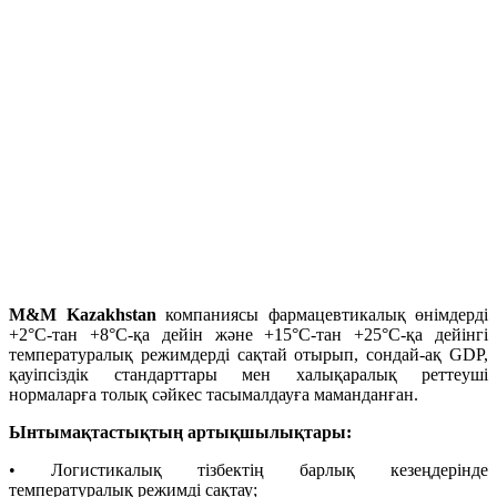
M&M Kazakhstan
компаниясы фармацевтикалық өнімдерді
+2°С-тан +8°С-қа дейін және +15°С-тан +25°С-қа дейінгі
температуралық режимдерді сақтай отырып, сондай-ақ GDP,
қауіпсіздік стандарттары мен халықаралық реттеуші
нормаларға толық сәйкес тасымалдауға маманданған.
Ынтымақтастықтың артықшылықтары:
• Логистикалық тізбектің барлық кезеңдерінде
температуралық режимді сақтау;