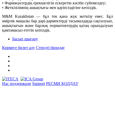
• Фармжүктердің ерекшелігін ескеретін кәсіби сүйемелдеу;
• Жеткізілімнің ашықтығы мен қауіпсіздігіне кепілдік.
M&M Kazakhstan — бұл тек қана жүк жеткізу емес. Бұл
өмірлік маңызы бар дәрі-дәрмектерді тасымалдауда сақталуын,
ашықтығын және барлық нормативтердің қатаң орындалуын
қамтамасыз ететін кепілдік.
Басып шығару
Көрмеге билет алу
Стендті брондау
Нас поддержали
Support
РЕСМИ ҚОЛДАУ