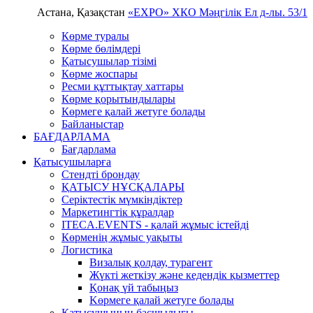
Астана, Қазақстан
«EXPO» ХКО
Мәңгілік Ел д-лы. 53/1
Көрме туралы
Көрме бөлімдері
Қатысушылар тізімі
Көрме жоспары
Ресми құттықтау хаттары
Көрме қорытындылары
Көрмеге қалай жетуге болады
Байланыстар
БАҒДАРЛАМА
Бағдарлама
Қатысушыларға
Стендті брондау
ҚАТЫСУ НҰСҚАЛАРЫ
Серіктестік мүмкіндіктер
Маркетингтік құралдар
ITECA.EVENTS - қалай жұмыс істейді
Көрменің жұмыс уақыты
Логистика
Визалық қолдау, турагент
Жүкті жеткізу және кедендік қызметтер
Қонақ үй табыңыз
Kөрмеге қалай жетуге болады
Қатысушының басшылығы