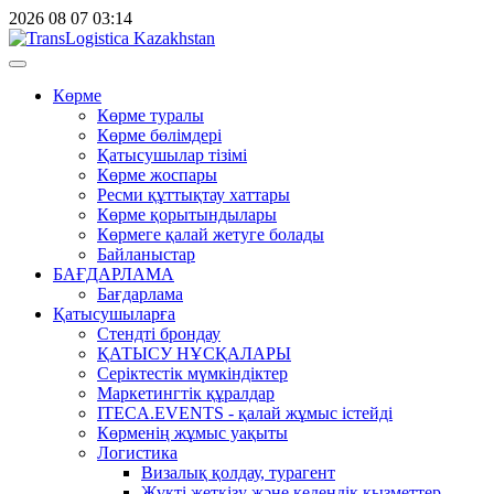
2026
08
07
03:14
Көрме
Көрме туралы
Көрме бөлімдері
Қатысушылар тізімі
Көрме жоспары
Ресми құттықтау хаттары
Көрме қорытындылары
Көрмеге қалай жетуге болады
Байланыстар
БАҒДАРЛАМА
Бағдарлама
Қатысушыларға
Стендті брондау
ҚАТЫСУ НҰСҚАЛАРЫ
Серіктестік мүмкіндіктер
Маркетингтік құралдар
ITECA.EVENTS - қалай жұмыс істейді
Көрменің жұмыс уақыты
Логистика
Визалық қолдау, турагент
Жүкті жеткізу және кедендік қызметтер