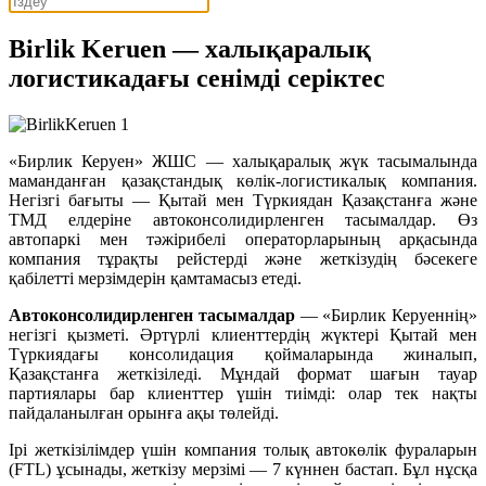
Birlik Keruen — халықаралық
логистикадағы сенімді серіктес
«Бирлик Керуен» ЖШС — халықаралық жүк тасымалында
маманданған қазақстандық көлік-логистикалық компания.
Негізгі бағыты — Қытай мен Түркиядан Қазақстанға және
ТМД елдеріне автоконсолидирленген тасымалдар. Өз
автопаркі мен тәжірибелі операторларының арқасында
компания тұрақты рейстерді және жеткізудің бәсекеге
қабілетті мерзімдерін қамтамасыз етеді.
Автоконсолидирленген тасымалдар
— «Бирлик Керуеннің»
негізгі қызметі. Әртүрлі клиенттердің жүктері Қытай мен
Түркиядағы консолидация қоймаларында жиналып,
Қазақстанға жеткізіледі. Мұндай формат шағын тауар
партиялары бар клиенттер үшін тиімді: олар тек нақты
пайдаланылған орынға ақы төлейді.
Ірі жеткізілімдер үшін компания толық автокөлік фураларын
(FTL) ұсынады, жеткізу мерзімі — 7 күннен бастап. Бұл нұсқа