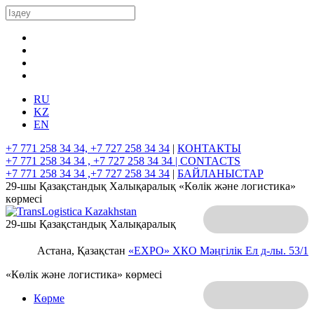
RU
KZ
EN
+7 771 258 34 34, +7 727 258 34 34
|
КОНТАКТЫ
+7 771 258 34 34 , +7 727 258 34 34 |
CONTACTS
+7 771 258 34 34 ,+7 727 258 34 34
|
БАЙЛАНЫСТАР
29-шы Қазақстандық Халықаралық «Көлік және логистика»
көрмесі
29-шы Қазақстандық Халықаралық
Астана, Қазақстан
«EXPO» ХКО
Мәңгілік Ел д-лы. 53/1
«Көлік және логистика» көрмесі
Көрме