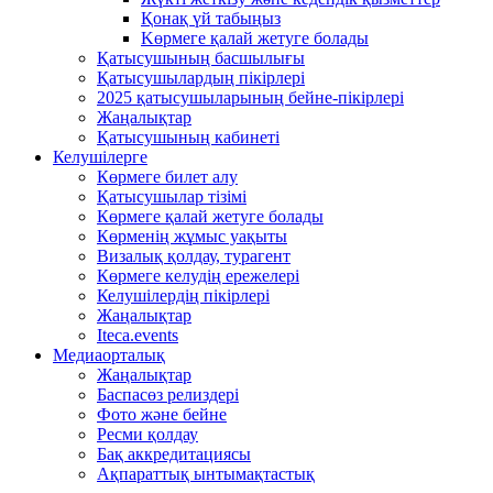
Қонақ үй табыңыз
Kөрмеге қалай жетуге болады
Қатысушының басшылығы
Қатысушылардың пікірлері
2025 қатысушыларының бейне-пікірлері
Жаңалықтар
Қатысушының кабинеті
Келушілерге
Көрмеге билет алу
Қатысушылар тізімі
Көрмеге қалай жетуге болады
Көрменің жұмыс уақыты
Визалық қолдау, турагент
Көрмеге келудің ережелері
Келушілердің пікірлері
Жаңалықтар
Iteca.events
Медиаорталық
Жаңалықтар
Баспасөз релиздері
Фото және бейне
Ресми қолдау
Бақ аккредитациясы
Ақпараттық ынтымақтастық