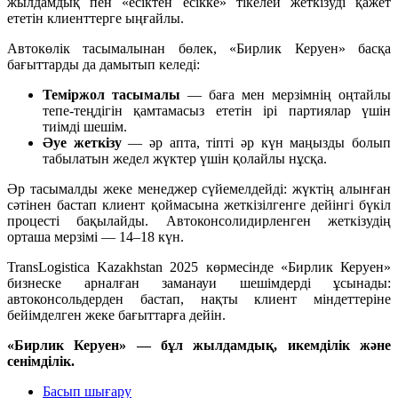
жылдамдық пен «есіктен есікке» тікелей жеткізуді қажет
ететін клиенттерге ыңғайлы.
Автокөлік тасымалынан бөлек, «Бирлик Керуен» басқа
бағыттарды да дамытып келеді:
Теміржол тасымалы
— баға мен мерзімнің оңтайлы
тепе-теңдігін қамтамасыз ететін ірі партиялар үшін
тиімді шешім.
Әуе жеткізу
— әр апта, тіпті әр күн маңызды болып
табылатын жедел жүктер үшін қолайлы нұсқа.
Әр тасымалды жеке менеджер сүйемелдейді: жүктің алынған
сәтінен бастап клиент қоймасына жеткізілгенге дейінгі бүкіл
процесті бақылайды. Автоконсолидирленген жеткізудің
орташа мерзімі — 14–18 күн.
TransLogistica Kazakhstan 2025 көрмесінде «Бирлик Керуен»
бизнеске арналған заманауи шешімдерді ұсынады:
автоконсольдерден бастап, нақты клиент міндеттеріне
бейімделген жеке бағыттарға дейін.
«Бирлик Керуен» — бұл жылдамдық, икемділік және
сенімділік.
Басып шығару