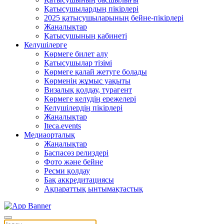
Қатысушылардың пікірлері
2025 қатысушыларының бейне-пікірлері
Жаңалықтар
Қатысушының кабинеті
Келушілерге
Көрмеге билет алу
Қатысушылар тізімі
Көрмеге қалай жетуге болады
Көрменің жұмыс уақыты
Визалық қолдау, турагент
Көрмеге келудің ережелері
Келушілердің пікірлері
Жаңалықтар
Iteca.events
Медиаорталық
Жаңалықтар
Баспасөз релиздері
Фото және бейне
Ресми қолдау
Бақ аккредитациясы
Ақпараттық ынтымақтастық