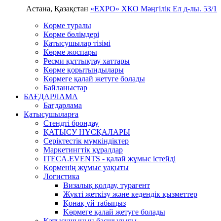
Астана, Қазақстан
«EXPO» ХКО
Мәңгілік Ел д-лы. 53/1
Көрме туралы
Көрме бөлімдері
Қатысушылар тізімі
Көрме жоспары
Ресми құттықтау хаттары
Көрме қорытындылары
Көрмеге қалай жетуге болады
Байланыстар
БАҒДАРЛАМА
Бағдарлама
Қатысушыларға
Стендті брондау
ҚАТЫСУ НҰСҚАЛАРЫ
Серіктестік мүмкіндіктер
Маркетингтік құралдар
ITECA.EVENTS - қалай жұмыс істейді
Көрменің жұмыс уақыты
Логистика
Визалық қолдау, турагент
Жүкті жеткізу және кедендік қызметтер
Қонақ үй табыңыз
Kөрмеге қалай жетуге болады
Қатысушының басшылығы