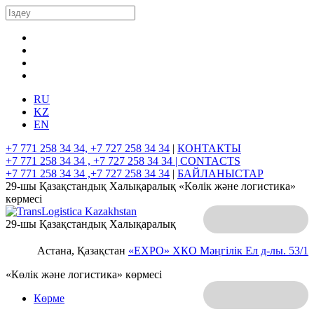
RU
KZ
EN
+7 771 258 34 34, +7 727 258 34 34
|
КОНТАКТЫ
+7 771 258 34 34 , +7 727 258 34 34 |
CONTACTS
+7 771 258 34 34 ,+7 727 258 34 34
|
БАЙЛАНЫСТАР
29-шы Қазақстандық Халықаралық «Көлік және логистика»
көрмесі
29-шы Қазақстандық Халықаралық
Астана, Қазақстан
«EXPO» ХКО
Мәңгілік Ел д-лы. 53/1
«Көлік және логистика» көрмесі
Көрме