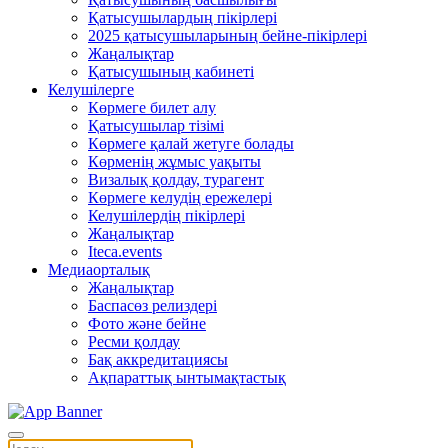
Қатысушылардың пікірлері
2025 қатысушыларының бейне-пікірлері
Жаңалықтар
Қатысушының кабинеті
Келушілерге
Көрмеге билет алу
Қатысушылар тізімі
Көрмеге қалай жетуге болады
Көрменің жұмыс уақыты
Визалық қолдау, турагент
Көрмеге келудің ережелері
Келушілердің пікірлері
Жаңалықтар
Iteca.events
Медиаорталық
Жаңалықтар
Баспасөз релиздері
Фото және бейне
Ресми қолдау
Бақ аккредитациясы
Ақпараттық ынтымақтастық