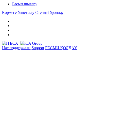
Басып шығару
Көрмеге билет алу
Стендті брондау
Нас поддержали
Support
РЕСМИ ҚОЛДАУ