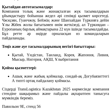
Қытайдан автотасымалдар:
Компания толық және жинақталған жүк тасымалдарын
ұйымдастыру бойынша жедел әрі сенімді қызмет көрсетеді.
Чжэцзян, Гуанчжоу, Бейжің және Шанхайдан Түркияға дейін
Ұлы Жібек жолы бағытымен өнім жеткізеді, ал Түркиядан –
Еуропаның барлық аймақтарына 22 күн ішінде тасымалдайды.
Бұл ретте әр өңірде орналасқан өз командаларын
пайдаланады.
Теңіз және әуе тасымалдарының негізгі бағыттары:
Қытай, Үндістан, Таиланд, Корея, Жапония, Ливия,
Мысыр, Нигерия, АҚШ, Ұлыбритания
Қойма қызметтері:
Ашық және жабық қоймалар, сондай-ақ Догубаязиттегі
А типті ортақ пайдалану қоймасы.
Сіздерді TransLogistica Kazakhstan 2025 көрмесінде компания
стендіне шақырамыз және пайдалы ақпаратпен танысуға
мүмкіндік береміз.
Павильон 9Е, стенд 56