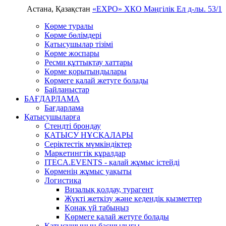
Астана, Қазақстан
«EXPO» ХКО
Мәңгілік Ел д-лы. 53/1
Көрме туралы
Көрме бөлімдері
Қатысушылар тізімі
Көрме жоспары
Ресми құттықтау хаттары
Көрме қорытындылары
Көрмеге қалай жетуге болады
Байланыстар
БАҒДАРЛАМА
Бағдарлама
Қатысушыларға
Стендті брондау
ҚАТЫСУ НҰСҚАЛАРЫ
Серіктестік мүмкіндіктер
Маркетингтік құралдар
ITECA.EVENTS - қалай жұмыс істейді
Көрменің жұмыс уақыты
Логистика
Визалық қолдау, турагент
Жүкті жеткізу және кедендік қызметтер
Қонақ үй табыңыз
Kөрмеге қалай жетуге болады
Қатысушының басшылығы