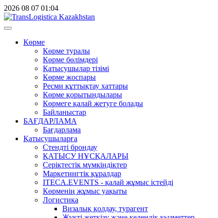
2026
08
07
01:04
Көрме
Көрме туралы
Көрме бөлімдері
Қатысушылар тізімі
Көрме жоспары
Ресми құттықтау хаттары
Көрме қорытындылары
Көрмеге қалай жетуге болады
Байланыстар
БАҒДАРЛАМА
Бағдарлама
Қатысушыларға
Стендті брондау
ҚАТЫСУ НҰСҚАЛАРЫ
Серіктестік мүмкіндіктер
Маркетингтік құралдар
ITECA.EVENTS - қалай жұмыс істейді
Көрменің жұмыс уақыты
Логистика
Визалық қолдау, турагент
Жүкті жеткізу және кедендік қызметтер