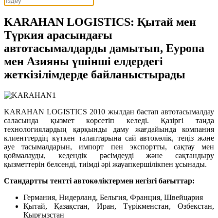
KARAHAN LOGISTICS: Қытай мен
Түркия арасындағы
автотасымалдарды дамытып, Еуропа
мен Азияны үшінші елдердегі
жеткізілімдерде байланыстырады
KARAHAN LOGISTICS 2010 жылдан бастап автотасымалдау
саласында қызмет көрсетіп келеді. Қазіргі таңда
технологиялардың қарқынды даму жағдайында компания
клиенттердің күткен талаптарына сай автокөлік, теңіз және
әуе тасымалдарын, импорт пен экспортты, сақтау мен
қоймалауды, кедендік рәсімдеуді және сақтандыру
қызметтерін белсенді, тиімді әрі жауапкершілікпен ұсынады.
Стандартты тентті автокөліктермен негізгі бағыттар:
Германия, Нидерланд, Бельгия, Франция, Швейцария
Қытай, Қазақстан, Иран, Түрікменстан, Өзбекстан,
Қырғызстан