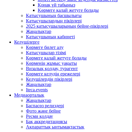
Қонақ үй табыңыз
Kөрмеге қалай жетуге болады
Қатысушының басшылығы
Қатысушылардың пікірлері
2025 қатысушыларының бейне-пікірлері
Жаңалықтар
Қатысушының кабинеті
Келушілерге
Көрмеге билет алу
Қатысушылар тізімі
Көрмеге қалай жетуге болады
Көрменің жұмыс уақыты
Визалық қолдау, турагент
Көрмеге келудің ережелері
Келушілердің пікірлері
Жаңалықтар
Iteca.events
Медиаорталық
Жаңалықтар
Баспасөз релиздері
Фото және бейне
Ресми қолдау
Бақ аккредитациясы
Ақпараттық ынтымақтастық