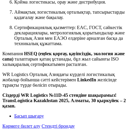
Қойма логистикасы, орау және дистрибуция.
Аймақтық логистикалық орталықтар, тапсырыстарды
қадағалау және бақылау.
Сертификациялық қызметтер: ЕАC, ГОСТ, сәйкестік
декларациялары, метрологиялық қорытындылар және
Орталық Азия мен ЕАЭО елдеріне арналған басқа да
техникалық құжаттама.
Компания
HSEQ (еңбек қорғау, қауіпсіздік, экология және
сапа)
талаптарын қатаң ұстанады, бұл жыл сайынғы ISO
халықаралық сертификатымен расталған.
WR Logistics Орталық Азиядағы күрделі логистикалық
жобалар бойынша сәтті кейстерімен
LinkedIn
желісінде
тұрақты түрде бөлісіп отырады.
Сіздерді WR Logistics №11D-45 стендіне шақырамыз!
TransLogistica Kazakhstan 2025, Алматы, 30 қыркүйек – 2
қазан.
Басып шығару
Көрмеге билет алу
Стендті брондау