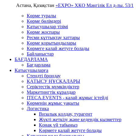
Астана, Қазақстан
«EXPO» ХКО
Мәңгілік Ел д-лы. 53/1
Көрме туралы
Көрме бөлімдері
Қатысушылар тізімі
Көрме жоспары
Ресми құттықтау хаттары
Көрме қорытындылары
Көрмеге қалай жетуге болады
Байланыстар
БАҒДАРЛАМА
Бағдарлама
Қатысушыларға
Стендті брондау
ҚАТЫСУ НҰСҚАЛАРЫ
Серіктестік мүмкіндіктер
Маркетингтік құралдар
ITECA.EVENTS - қалай жұмыс істейді
Көрменің жұмыс уақыты
Логистика
Визалық қолдау, турагент
Жүкті жеткізу және кедендік қызметтер
Қонақ үй табыңыз
Kөрмеге қалай жетуге болады
Қатысушының басшылығы