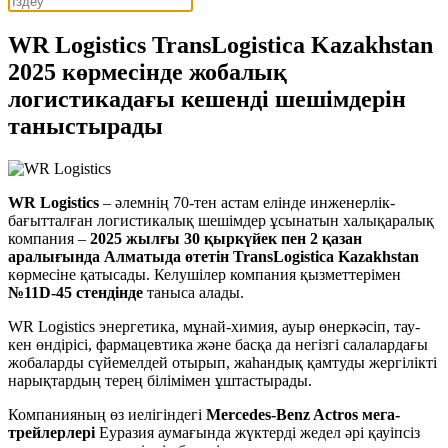
WR Logistics TransLogistica Kazakhstan
2025 көрмесінде жобалық
логистикадағы кешенді шешімдерін
таныстырады
WR Logistics
– әлемнің 70-тен астам елінде инженерлік-
бағытталған логистикалық шешімдер ұсынатын халықаралық
компания –
2025 жылғы 30 қыркүйек пен 2 қазан
аралығында Алматыда өтетін TransLogistica Kazakhstan
көрмесіне қатысады. Келушілер компания қызметтерімен
№11D-45 стендінде
таныса алады.
WR Logistics энергетика, мұнай-химия, ауыр өнеркәсіп, тау-
кен өндірісі, фармацевтика және басқа да негізгі салалардағы
жобаларды сүйемелдей отырып, жаһандық қамтуды жергілікті
нарықтардың терең білімімен ұштастырады.
Компанияның өз иелігіндегі
Mercedes-Benz Actros мега-
трейлерлері
Еуразия аумағында жүктерді жедел әрі қауіпсіз