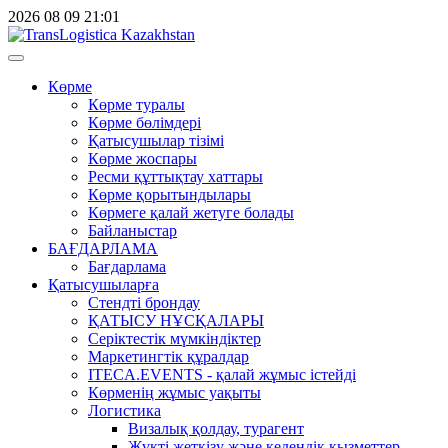
2026
08
09
21:01
Көрме
Көрме туралы
Көрме бөлімдері
Қатысушылар тізімі
Көрме жоспары
Ресми құттықтау хаттары
Көрме қорытындылары
Көрмеге қалай жетуге болады
Байланыстар
БАҒДАРЛАМА
Бағдарлама
Қатысушыларға
Стендті брондау
ҚАТЫСУ НҰСҚАЛАРЫ
Серіктестік мүмкіндіктер
Маркетингтік құралдар
ITECA.EVENTS - қалай жұмыс істейді
Көрменің жұмыс уақыты
Логистика
Визалық қолдау, турагент
Жүкті жеткізу және кедендік қызметтер