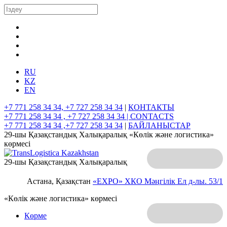
RU
KZ
EN
+7 771 258 34 34, +7 727 258 34 34
|
КОНТАКТЫ
+7 771 258 34 34 , +7 727 258 34 34 |
CONTACTS
+7 771 258 34 34 ,+7 727 258 34 34
|
БАЙЛАНЫСТАР
29-шы Қазақстандық Халықаралық «Көлік және логистика»
көрмесі
29-шы Қазақстандық Халықаралық
Астана, Қазақстан
«EXPO» ХКО
Мәңгілік Ел д-лы. 53/1
«Көлік және логистика» көрмесі
Көрме