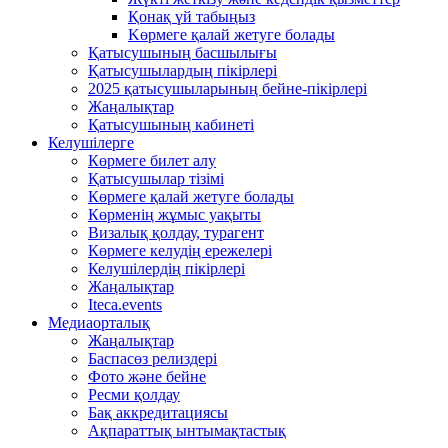
Қонақ үй табыңыз
Kөрмеге қалай жетуге болады
Қатысушының басшылығы
Қатысушылардың пікірлері
2025 қатысушыларының бейне-пікірлері
Жаңалықтар
Қатысушының кабинеті
Келушілерге
Көрмеге билет алу
Қатысушылар тізімі
Көрмеге қалай жетуге болады
Көрменің жұмыс уақыты
Визалық қолдау, турагент
Көрмеге келудің ережелері
Келушілердің пікірлері
Жаңалықтар
Iteca.events
Медиаорталық
Жаңалықтар
Баспасөз релиздері
Фото және бейне
Ресми қолдау
Бақ аккредитациясы
Ақпараттық ынтымақтастық