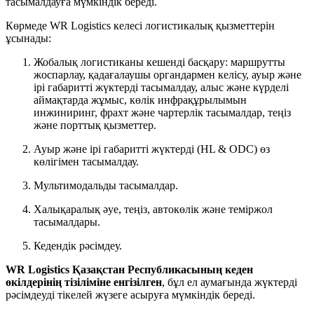
тасымалдауға мүмкіндік береді.
Көрмеде WR Logistics келесі логистикалық қызметтерін
ұсынады:
Жобалық логистиканы кешенді басқару: маршрутты
жоспарлау, қадағалаушы органдармен келісу, ауыр және
ірі габаритті жүктерді тасымалдау, алыс және күрделі
аймақтарда жұмыс, көлік инфрақұрылымын
инжиниринг, фрахт және чартерлік тасымалдар, теңіз
және порттық қызметтер.
Ауыр және ірі габаритті жүктерді (HL & ODC) өз
көлігімен тасымалдау.
Мультимодальды тасымалдар.
Халықаралық әуе, теңіз, автокөлік және теміржол
тасымалдары.
Кедендік рәсімдеу.
WR Logistics Қазақстан Республикасының кеден
өкілдерінің тізіліміне енгізілген
, бұл ел аумағында жүктерді
рәсімдеуді тікелей жүзеге асыруға мүмкіндік береді.