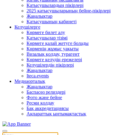
Қатысушылардың пікірлері
2025 қатысушыларының бейне-пікірлері
Жаңалықтар
Қатысушының кабинеті
Келушілерге
Көрмеге билет алу
Қатысушылар тізімі
Көрмеге қалай жетуге болады
Көрменің жұмыс уақыты
Визалық қолдау, турагент
Көрмеге келудің ережелері
Келушілердің пікірлері
Жаңалықтар
Iteca.events
Медиаорталық
Жаңалықтар
Баспасөз релиздері
Фото және бейне
Ресми қолдау
Бақ аккредитациясы
Ақпараттық ынтымақтастық