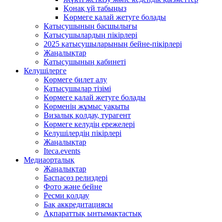
Қонақ үй табыңыз
Kөрмеге қалай жетуге болады
Қатысушының басшылығы
Қатысушылардың пікірлері
2025 қатысушыларының бейне-пікірлері
Жаңалықтар
Қатысушының кабинеті
Келушілерге
Көрмеге билет алу
Қатысушылар тізімі
Көрмеге қалай жетуге болады
Көрменің жұмыс уақыты
Визалық қолдау, турагент
Көрмеге келудің ережелері
Келушілердің пікірлері
Жаңалықтар
Iteca.events
Медиаорталық
Жаңалықтар
Баспасөз релиздері
Фото және бейне
Ресми қолдау
Бақ аккредитациясы
Ақпараттық ынтымақтастық