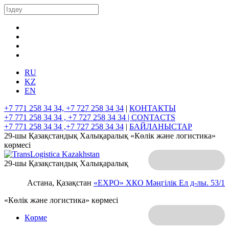
RU
KZ
EN
+7 771 258 34 34, +7 727 258 34 34
|
КОНТАКТЫ
+7 771 258 34 34 , +7 727 258 34 34 |
CONTACTS
+7 771 258 34 34 ,+7 727 258 34 34
|
БАЙЛАНЫСТАР
29-шы Қазақстандық Халықаралық «Көлік және логистика»
көрмесі
29-шы Қазақстандық Халықаралық
Астана, Қазақстан
«EXPO» ХКО
Мәңгілік Ел д-лы. 53/1
«Көлік және логистика» көрмесі
Көрме