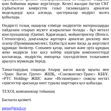
қою бойынша жұмыс жүргізілуде. Келесі жылдан бастап СКГ
(сұйытылған көмірсутек газы) тасымалдауға арналған
модельдерді қоса алғанда, цистерналар өндірісі жолға
қойылады.
Өндірісті толық оқшаулау елімізде өндірілетін материалдарды
пайдалана отырып жүзеге асырылатын болады - бұл металл
конструкциялар (Qarmet, Қарағанды), мойынтіректер (Brenco,
Степногорск), доңғалақты жұптарға арналған дискілер мен
осьтер (Проммашкомплект, Екібастұз) және басқа да жергілікті
құрамдас бөліктер. Сонымен қатар, шағын және орта құюдың
жеке өндірісін іске қосу кейбір кішігірім компоненттерді
қоспағанда, өндірістің импортқа тәуелділігінен толығымен
арылуға мүмкіндік береді.
Таныстырудың соңында Атырау вагон жасау зауыты мен
«Транс Вагон Групп» ЖШҚ, «Союзконтакт-Транс» КББҰ,
«PTC Holding» ЖШС және «Исткомтранс» сияқты негізгі
серіктестер арасында ниет туралы шарттарға қол қойылды.
TEXOL компаниялар тобының
Баспасөз қызметі
press@texol.co