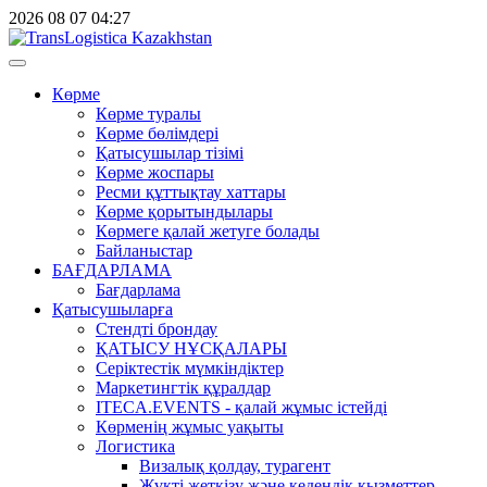
2026
08
07
04:27
Көрме
Көрме туралы
Көрме бөлімдері
Қатысушылар тізімі
Көрме жоспары
Ресми құттықтау хаттары
Көрме қорытындылары
Көрмеге қалай жетуге болады
Байланыстар
БАҒДАРЛАМА
Бағдарлама
Қатысушыларға
Стендті брондау
ҚАТЫСУ НҰСҚАЛАРЫ
Серіктестік мүмкіндіктер
Маркетингтік құралдар
ITECA.EVENTS - қалай жұмыс істейді
Көрменің жұмыс уақыты
Логистика
Визалық қолдау, турагент
Жүкті жеткізу және кедендік қызметтер