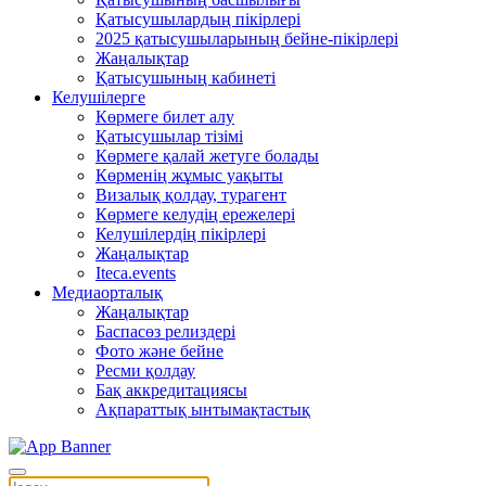
Қатысушылардың пікірлері
2025 қатысушыларының бейне-пікірлері
Жаңалықтар
Қатысушының кабинеті
Келушілерге
Көрмеге билет алу
Қатысушылар тізімі
Көрмеге қалай жетуге болады
Көрменің жұмыс уақыты
Визалық қолдау, турагент
Көрмеге келудің ережелері
Келушілердің пікірлері
Жаңалықтар
Iteca.events
Медиаорталық
Жаңалықтар
Баспасөз релиздері
Фото және бейне
Ресми қолдау
Бақ аккредитациясы
Ақпараттық ынтымақтастық