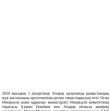
2024 жылдың 1 шілдесінде Атырау қаласында қазақстандық
жүк вагонының прототипінің ресми таныстырылуы өтті. Оған
Өнеркәсіп және құрылыс министрлігі Өнеркәсіп комитетінің
төрағасы Азамат Панбаев пен Атырау облысы әкімінің