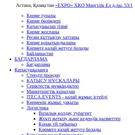
Астана, Қазақстан
«EXPO» ХКО
Мәңгілік Ел д-лы. 53/1
Көрме туралы
Көрме бөлімдері
Қатысушылар тізімі
Көрме жоспары
Ресми құттықтау хаттары
Көрме қорытындылары
Көрмеге қалай жетуге болады
Байланыстар
БАҒДАРЛАМА
Бағдарлама
Қатысушыларға
Стендті брондау
ҚАТЫСУ НҰСҚАЛАРЫ
Серіктестік мүмкіндіктер
Маркетингтік құралдар
ITECA.EVENTS - қалай жұмыс істейді
Көрменің жұмыс уақыты
Логистика
Визалық қолдау, турагент
Жүкті жеткізу және кедендік қызметтер
Қонақ үй табыңыз
Kөрмеге қалай жетуге болады
Қатысушының басшылығы