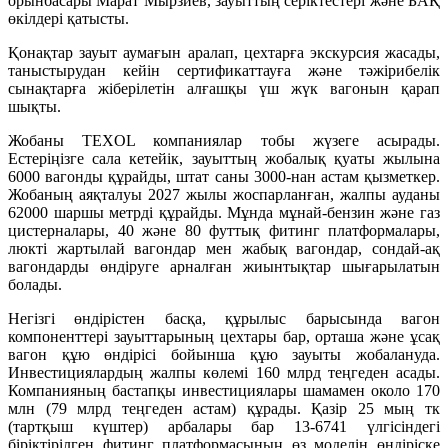
орынбасары Марат Мырзиев, зауыттың серіктестері және БАҚ
өкілдері қатысты.
Қонақтар зауыт аумағын аралап, цехтарға экскурсия жасады,
таныстырудан кейін сертификаттауға және тәжірибелік
сынақтарға жіберілетін алғашқы үш жүк вагонын қарап
шықты.
Жобаны TEXOL компаниялар тобы жүзеге асырады.
Естеріңізге сала кетейік, зауыттың жобалық қуаты жылына
6000 вагонды құрайды, штат саны 3000-нан астам қызметкер.
Жобаның аяқталуы 2027 жылы жоспарланған, жалпы ауданы
62000 шаршы метрді құрайды. Мұнда мұнай-бензин және газ
цистерналары, 40 және 80 футтық фитинг платформалары,
люкті жартылай вагондар мен жабық вагондар, сондай-ақ
вагондарды өндіруге арналған жиынтықтар шығарылатын
болады.
Негізгі өндірістен басқа, құрылыс барысында вагон
компоненттері зауыттарының цехтары бар, орташа және ұсақ
вагон құю өндірісі бойынша құю зауыты жобалануда.
Инвестициялардың жалпы көлемі 160 млрд теңгеден асады.
Компанияның бастапқы инвестициялары шамамен около 170
млн (79 млрд теңгеден астам) құрады. Қазір 25 мың тк
(тартқыш күштер) арбалары бар 13-6741 үлгісіндегі
біріктірілген фитинг платформасының өз моделін өндіріске