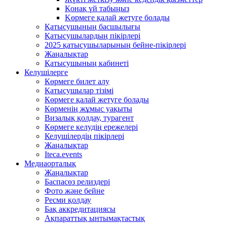
Қонақ үй табыңыз
Kөрмеге қалай жетуге болады
Қатысушының басшылығы
Қатысушылардың пікірлері
2025 қатысушыларының бейне-пікірлері
Жаңалықтар
Қатысушының кабинеті
Келушілерге
Көрмеге билет алу
Қатысушылар тізімі
Көрмеге қалай жетуге болады
Көрменің жұмыс уақыты
Визалық қолдау, турагент
Көрмеге келудің ережелері
Келушілердің пікірлері
Жаңалықтар
Iteca.events
Медиаорталық
Жаңалықтар
Баспасөз релиздері
Фото және бейне
Ресми қолдау
Бақ аккредитациясы
Ақпараттық ынтымақтастық