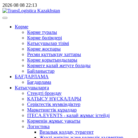
2026
08
08
22:13
Көрме
Көрме туралы
Көрме бөлімдері
Қатысушылар тізімі
Көрме жоспары
Ресми құттықтау хаттары
Көрме қорытындылары
Көрмеге қалай жетуге болады
Байланыстар
БАҒДАРЛАМА
Бағдарлама
Қатысушыларға
Стендті брондау
ҚАТЫСУ НҰСҚАЛАРЫ
Серіктестік мүмкіндіктер
Маркетингтік құралдар
ITECA.EVENTS - қалай жұмыс істейді
Көрменің жұмыс уақыты
Логистика
Визалық қолдау, турагент
Жүкті жеткізу және кедендік қызметтер