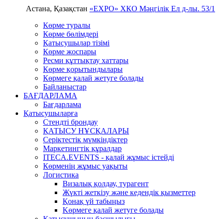
Астана, Қазақстан
«EXPO» ХКО
Мәңгілік Ел д-лы. 53/1
Көрме туралы
Көрме бөлімдері
Қатысушылар тізімі
Көрме жоспары
Ресми құттықтау хаттары
Көрме қорытындылары
Көрмеге қалай жетуге болады
Байланыстар
БАҒДАРЛАМА
Бағдарлама
Қатысушыларға
Стендті брондау
ҚАТЫСУ НҰСҚАЛАРЫ
Серіктестік мүмкіндіктер
Маркетингтік құралдар
ITECA.EVENTS - қалай жұмыс істейді
Көрменің жұмыс уақыты
Логистика
Визалық қолдау, турагент
Жүкті жеткізу және кедендік қызметтер
Қонақ үй табыңыз
Kөрмеге қалай жетуге болады
Қатысушының басшылығы