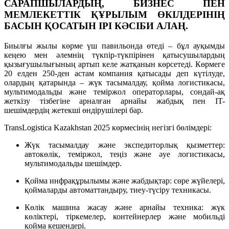
САРАПШЫЛАРДЫҢ, БИЗНЕС ПЕН
МЕМЛЕКЕТТІК ҚҰРЫЛЫМ ӨКІЛДЕРІНІҢ
БАСЫН ҚОСАТЫН ІРІ КӘСІБИ АЛАҢ.
Биылғы жылы көрме үш павильонда өтеді – бұл ауқымды
кеңею мен әлемнің түкпір-түкпірінен қатысушылардың
қызығушылығының артып келе жатқанын көрсетеді. Көрмеге
20 елден 250-ден астам компания қатысады деп күтілуде,
олардың қатарында – жүк тасымалдау, қойма логистикасы,
мультимодальды және теміржол операторлары, сондай-ақ
жеткізу тізбегіне арналған арнайы жабдық пен IT-
шешімдердің жетекші өндірушілері бар.
TransLogistica Kazakhstan 2025 көрмесінің негізгі бөлімдері:
Жүк тасымалдау және экспедиторлық қызметтер:
автокөлік, теміржол, теңіз және әуе логистикасы,
мультимодальды шешімдер.
Қойма инфрақұрылымы және жабдықтар: сөре жүйелері,
қоймаларды автоматтандыру, тиеу-түсіру техникасы.
Көлік машина жасау және арнайы техника: жүк
көліктері, тіркемелер, контейнерлер және мобильді
қойма кешендері.