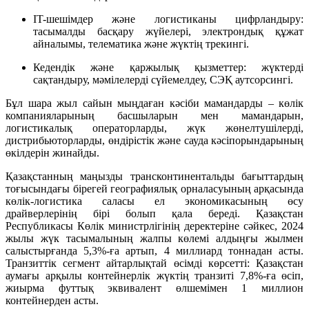
IT-шешімдер және логистиканы цифрландыру:
тасымалды басқару жүйелері, электрондық құжат
айналымы, телематика және жүктің трекингі.
Кедендік және қаржылық қызметтер: жүктерді
сақтандыру, мәмілелерді сүйемелдеу, СЭҚ аутсорсингі.
Бұл шара жыл сайын мыңдаған кәсіби мамандарды – көлік
компанияларының басшыларын мен мамандарын,
логистикалық операторларды, жүк жөнелтушілерді,
дистрибьюторларды, өндірістік және сауда кәсіпорындарының
өкілдерін жинайды.
Қазақстанның маңызды трансконтинентальды бағыттардың
тоғысындағы бірегей географиялық орналасуының арқасында
көлік-логистика саласы ел экономикасының өсу
драйверлерінің бірі болып қала береді. Қазақстан
Республикасы Көлік министрлігінің деректеріне сәйкес, 2024
жылы жүк тасымалының жалпы көлемі алдыңғы жылмен
салыстырғанда 5,3%-ға артып, 4 миллиард тоннадан асты.
Транзиттік сегмент айтарлықтай өсімді көрсетті: Қазақстан
аумағы арқылы контейнерлік жүктің транзиті 7,8%-ға өсіп,
жиырма футтық эквивалент өлшемімен 1 миллион
контейнерден асты.