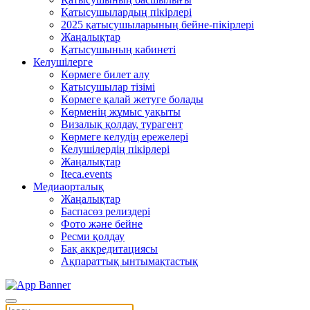
Қатысушылардың пікірлері
2025 қатысушыларының бейне-пікірлері
Жаңалықтар
Қатысушының кабинеті
Келушілерге
Көрмеге билет алу
Қатысушылар тізімі
Көрмеге қалай жетуге болады
Көрменің жұмыс уақыты
Визалық қолдау, турагент
Көрмеге келудің ережелері
Келушілердің пікірлері
Жаңалықтар
Iteca.events
Медиаорталық
Жаңалықтар
Баспасөз релиздері
Фото және бейне
Ресми қолдау
Бақ аккредитациясы
Ақпараттық ынтымақтастық