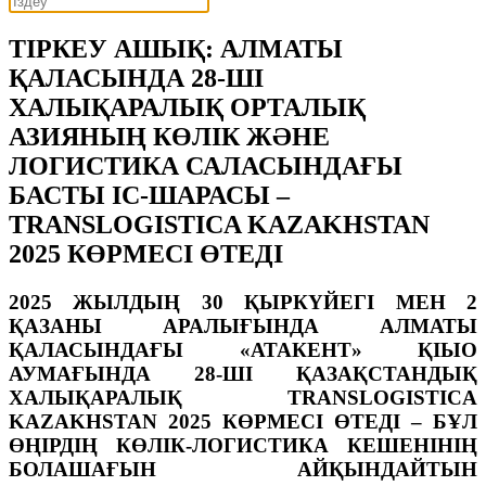
ТІРКЕУ АШЫҚ: АЛМАТЫ
ҚАЛАСЫНДА 28-ШІ
ХАЛЫҚАРАЛЫҚ ОРТАЛЫҚ
АЗИЯНЫҢ КӨЛІК ЖӘНЕ
ЛОГИСТИКА САЛАСЫНДАҒЫ
БАСТЫ ІС-ШАРАСЫ –
TRANSLOGISTICA KAZAKHSTAN
2025 КӨРМЕСІ ӨТЕДІ
2025 ЖЫЛДЫҢ 30 ҚЫРКҮЙЕГІ МЕН 2
ҚАЗАНЫ АРАЛЫҒЫНДА АЛМАТЫ
ҚАЛАСЫНДАҒЫ «АТАКЕНТ» ҚІЫО
АУМАҒЫНДА 28-ШІ ҚАЗАҚСТАНДЫҚ
ХАЛЫҚАРАЛЫҚ TRANSLOGISTICA
KAZAKHSTAN 2025 КӨРМЕСІ ӨТЕДІ – БҰЛ
ӨҢІРДІҢ КӨЛІК-ЛОГИСТИКА КЕШЕНІНІҢ
БОЛАШАҒЫН АЙҚЫНДАЙТЫН