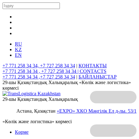
RU
KZ
EN
+7 771 258 34 34, +7 727 258 34 34
|
КОНТАКТЫ
+7 771 258 34 34 , +7 727 258 34 34 |
CONTACTS
+7 771 258 34 34 ,+7 727 258 34 34
|
БАЙЛАНЫСТАР
29-шы Қазақстандық Халықаралық «Көлік және логистика»
көрмесі
29-шы Қазақстандық Халықаралық
Астана, Қазақстан
«EXPO» ХКО
Мәңгілік Ел д-лы. 53/1
«Көлік және логистика» көрмесі
Көрме