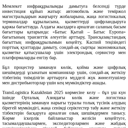
Мемлекет инфрақұрылымды дамытуға белсенді түрде
инвестиция құйып жатыр: автомобиль және теміржол
магистральдарын жаңғырту жобаларына, жаңа логистикалық
терминалдар құрылысына, қызметтерді цифрландыруға
қаржы бағыттауда. Алдағы жылдарға арналған саланың басым
бағыттары қатарында: «Батыс Қытай – Батыс Еуропа»
бағытының транзиттік әлеуетін арттыру, Трансқазақстандық
бағыттың инфрақұрылымын кеңейту, Каспий теңізіндегі
порттық қуаттарды дамыту, сондай-ақ сыртқы экономикалық
қызметке қатысушылар үшін электрондық сервистер мен
платформаларды енгізу бар.
Бұл процестер заманауи көлік, қойма және цифрлық
шешімдерді ұсынатын компаниялар үшін, сондай-ақ жеткізу
тізбегінің тиімділігін арттыруға мүдделі жүк жөнелтушілер
мен дистрибьюторлар үшін кең мүмкіндіктер ашады.
TransLogistica Kazakhstan 2025 көрмесіне келу – бұл үш күн
ішінде Орталық Азиядағы көлік және логистика
қызметтерінің заманауи нарығы туралы толық түсінік алудың
бірегей мүмкіндігі, жаңа сенімді серіктестер табу және жеткізу
тізбектерін басқаруға арналған озық шешімдермен танысу.
Көрме іскерлік байланыстар желісін кеңейтуге,
тасымалдаушылармен, экспедиторлармен және жабдық