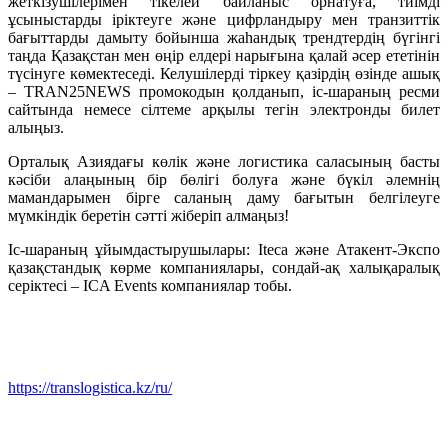
жеткізушілерімен тікелей байланыс орнатуға, тиімді
ұсыныстарды іріктеуге және цифрландыру мен транзиттік
бағыттарды дамыту бойынша жаһандық трендтердің бүгінгі
таңда Қазақстан мен өңір елдері нарығына қалай әсер ететінін
түсінуге көмектеседі. Келушілерді тіркеу қазірдің өзінде ашық
– TRAN25NEWS промокодын қолданып, іс-шараның ресми
сайтында немесе сілтеме арқылы тегін электронды билет
алыңыз.
Орталық Азиядағы көлік және логистика саласының басты
кәсіби алаңының бір бөлігі болуға және бүкіл әлемнің
мамандарымен бірге саланың даму бағытын белгілеуге
мүмкіндік беретін сәтті жіберіп алмаңыз!
Іс-шараның ұйымдастырушылары: Iteca және Атакент-Экспо
қазақстандық көрме компаниялары, сондай-ақ халықаралық
серіктесі – ICA Events компаниялар тобы.
https://translogistica.kz/ru/