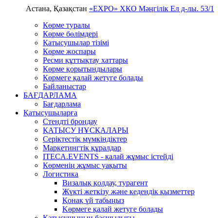
Астана, Қазақстан
«EXPO» ХКО
Мәңгілік Ел д-лы. 53/1
Көрме туралы
Көрме бөлімдері
Қатысушылар тізімі
Көрме жоспары
Ресми құттықтау хаттары
Көрме қорытындылары
Көрмеге қалай жетуге болады
Байланыстар
БАҒДАРЛАМА
Бағдарлама
Қатысушыларға
Стендті брондау
ҚАТЫСУ НҰСҚАЛАРЫ
Серіктестік мүмкіндіктер
Маркетингтік құралдар
ITECA.EVENTS - қалай жұмыс істейді
Көрменің жұмыс уақыты
Логистика
Визалық қолдау, турагент
Жүкті жеткізу және кедендік қызметтер
Қонақ үй табыңыз
Kөрмеге қалай жетуге болады
Қатысушының басшылығы