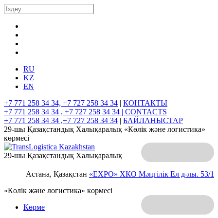
RU
KZ
EN
+7 771 258 34 34, +7 727 258 34 34
|
КОНТАКТЫ
+7 771 258 34 34 , +7 727 258 34 34 |
CONTACTS
+7 771 258 34 34 ,+7 727 258 34 34
|
БАЙЛАНЫСТАР
29-шы Қазақстандық Халықаралық «Көлік және логистика»
көрмесі
29-шы Қазақстандық Халықаралық
Астана, Қазақстан
«EXPO» ХКО
Мәңгілік Ел д-лы. 53/1
«Көлік және логистика» көрмесі
Көрме