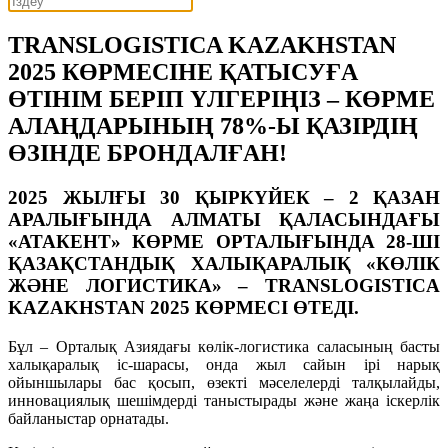
TRANSLOGISTICA KAZAKHSTAN
2025 КӨРМЕСІНЕ ҚАТЫСУҒА
ӨТІНІМ БЕРІП ҮЛГЕРІҢІЗ – КӨРМЕ
АЛАҢДАРЫНЫҢ 78%-Ы ҚАЗІРДІҢ
ӨЗІНДЕ БРОНДАЛҒАН!
2025 ЖЫЛҒЫ 30 ҚЫРКҮЙЕК – 2 ҚАЗАН
АРАЛЫҒЫНДА АЛМАТЫ ҚАЛАСЫНДАҒЫ
«АТАКЕНТ» КӨРМЕ ОРТАЛЫҒЫНДА
28-ШІ
Қ
АЗА
Қ
СТАНДЫ
Қ
ХАЛЫ
Қ
АРАЛЫ
Қ
«К
Ө
ЛІК
Ж
Ә
НЕ
ЛОГИСТИКА»
–
TRANSLOGISTICA
KAZAKHSTAN 2025
К
Ө
РМЕ
СІ
ӨТЕДІ.
Бұл – Орталық Азиядағы көлік-логистика саласының басты
халықаралық іс-шарасы, онда жыл сайын ірі нарық
ойыншылары бас қосып, өзекті мәселелерді талқылайды,
инновациялық шешімдерді таныстырады және жаңа іскерлік
байланыстар орнатады.