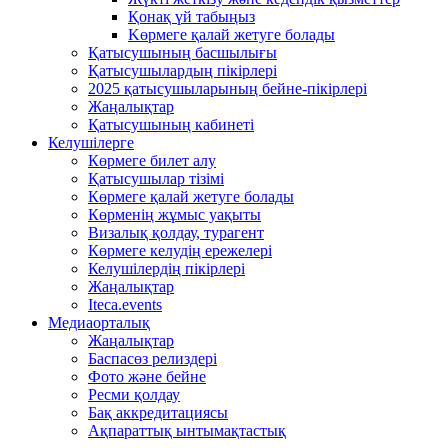
Қонақ үй табыңыз
Kөрмеге қалай жетуге болады
Қатысушының басшылығы
Қатысушылардың пікірлері
2025 қатысушыларының бейне-пікірлері
Жаңалықтар
Қатысушының кабинеті
Келушілерге
Көрмеге билет алу
Қатысушылар тізімі
Көрмеге қалай жетуге болады
Көрменің жұмыс уақыты
Визалық қолдау, турагент
Көрмеге келудің ережелері
Келушілердің пікірлері
Жаңалықтар
Iteca.events
Медиаорталық
Жаңалықтар
Баспасөз релиздері
Фото және бейне
Ресми қолдау
Бақ аккредитациясы
Ақпараттық ынтымақтастық