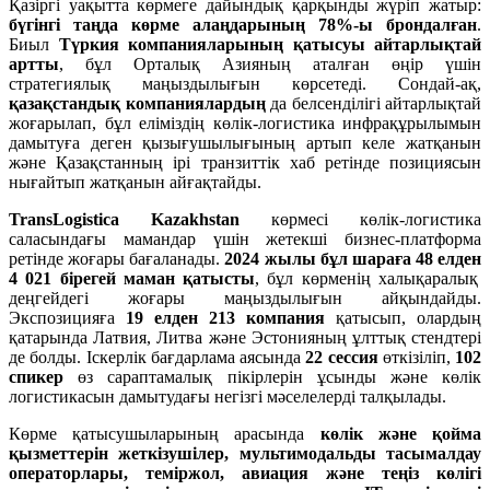
Қазіргі уақытта көрмеге дайындық қарқынды жүріп жатыр:
б
ү
гінгі
та
ң
да
к
ө
рме
ала
ң
дарыны
ң
78%-
ы
брондал
ғ
ан
.
Биыл
Т
ү
ркия
компанияларыны
ң
қ
атысуы
айтарлы
қ
тай
артты
, бұл Орталық Азияның аталған өңір үшін
стратегиялық маңыздылығын көрсетеді. Сондай-ақ,
қ
аза
қ
станды
қ
компанияларды
ң
да белсенділігі айтарлықтай
жоғарылап, бұл еліміздің көлік-логистика инфрақұрылымын
дамытуға деген қызығушылығының артып келе жатқанын
және Қазақстанның ірі транзиттік хаб ретінде позициясын
нығайтып жатқанын айғақтайды.
TransLogistica Kazakhstan
көрмесі көлік-логистика
саласындағы мамандар үшін жетекші бизнес-платформа
ретінде жоғары бағаланады.
2024 жылы б
ұ
л
шара
ғ
а
48
елден
4 021
бірегей
маман
қ
атысты
, бұл көрменің халықаралық
деңгейдегі жоғары маңыздылығын айқындайды.
Экспозицияға
19 елден 213 компания
қатысып, олардың
қатарында Латвия, Литва және Эстонияның ұлттық стендтері
де болды. Іскерлік бағдарлама аясында
22 сессия
өткізіліп,
102
спикер
өз сараптамалық пікірлерін ұсынды және көлік
логистикасын дамытудағы негізгі мәселелерді талқылады.
Көрме қатысушыларының арасында
к
ө
лік
ж
ә
не
қ
ойма
қ
ызметтерін
жеткізушілер
,
мультимодальды
тасымалдау
операторлары
,
теміржол
,
авиация
ж
ә
не
те
ң
із
к
ө
лігі