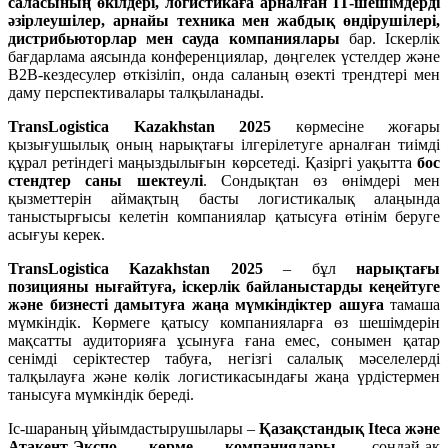
саласыны
ң
ө
кілдері
,
логистика
ғ
а
арнал
ғ
ан
IT-
шешімдерді
ә
зірлеушілер
,
арнайы
техника
мен
жабды
қ
ө
ндірушілері
,
дистрибьюторлар
мен
сауда
компаниялары
бар. Іскерлік
бағдарлама аясында конференциялар, дөңгелек үстелдер және
B2B-кездесулер өткізіліп, онда саланың өзекті трендтері мен
даму перспективалары талқыланады.
TransLogistica Kazakhstan 2025
көрмесіне жоғары
қызығушылық оның нарықтағы ілгерілетуге арналған тиімді
құрал ретіндегі маңыздылығын көрсетеді. Қазіргі уақытта
бос
стендтер саны шектеулі
. Сондықтан өз өнімдері мен
қызметтерін аймақтың басты логистикалық алаңында
таныстырғысы келетін компаниялар қатысуға өтінім беруге
асығуы керек.
TransLogistica Kazakhstan 2025
– бұл
нары
қ
та
ғ
ы
позицияны
ны
ғ
айту
ғ
а
,
іскерлік
байланыстарды
ке
ң
ейтуге
ж
ә
не
бизнесті
дамыту
ғ
а
жа
ң
а
м
ү
мкіндіктер
ашу
ғ
а
тамаша
мүмкіндік. Көрмеге қатысу компанияларға өз шешімдерін
мақсатты аудиторияға ұсынуға ғана емес, сонымен қатар
сенімді серіктестер табуға, негізгі салалық мәселелерді
талқылауға және көлік логистикасындағы жаңа үрдістермен
танысуға мүмкіндік береді.
Іс-шараның ұйымдастырушылары –
Қ
аза
қ
станды
қ
Iteca ж
ә
не
Атакент
-
Экспо
к
ө
рме
компаниялары
, сондай-ақ