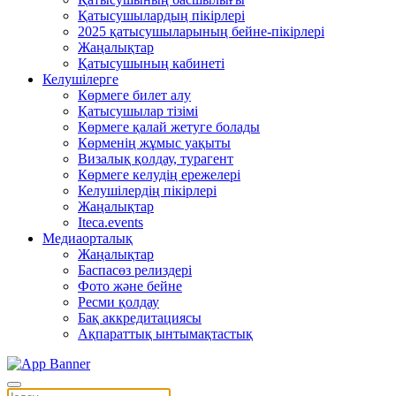
Қатысушылардың пікірлері
2025 қатысушыларының бейне-пікірлері
Жаңалықтар
Қатысушының кабинеті
Келушілерге
Көрмеге билет алу
Қатысушылар тізімі
Көрмеге қалай жетуге болады
Көрменің жұмыс уақыты
Визалық қолдау, турагент
Көрмеге келудің ережелері
Келушілердің пікірлері
Жаңалықтар
Iteca.events
Медиаорталық
Жаңалықтар
Баспасөз релиздері
Фото және бейне
Ресми қолдау
Бақ аккредитациясы
Ақпараттық ынтымақтастық