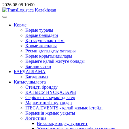
2026
08
08
10:00
Көрме
Көрме туралы
Көрме бөлімдері
Қатысушылар тізімі
Көрме жоспары
Ресми құттықтау хаттары
Көрме қорытындылары
Көрмеге қалай жетуге болады
Байланыстар
БАҒДАРЛАМА
Бағдарлама
Қатысушыларға
Стендті брондау
ҚАТЫСУ НҰСҚАЛАРЫ
Серіктестік мүмкіндіктер
Маркетингтік құралдар
ITECA.EVENTS - қалай жұмыс істейді
Көрменің жұмыс уақыты
Логистика
Визалық қолдау, турагент
Жүкті жеткізу және кедендік қызметтер