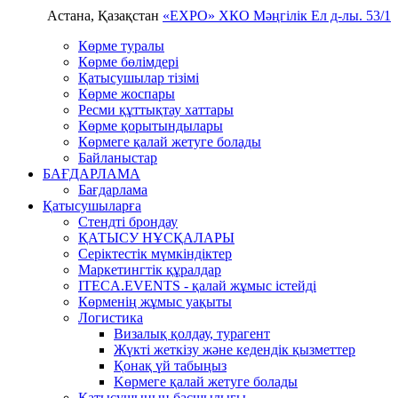
Астана, Қазақстан
«EXPO» ХКО
Мәңгілік Ел д-лы. 53/1
Көрме туралы
Көрме бөлімдері
Қатысушылар тізімі
Көрме жоспары
Ресми құттықтау хаттары
Көрме қорытындылары
Көрмеге қалай жетуге болады
Байланыстар
БАҒДАРЛАМА
Бағдарлама
Қатысушыларға
Стендті брондау
ҚАТЫСУ НҰСҚАЛАРЫ
Серіктестік мүмкіндіктер
Маркетингтік құралдар
ITECA.EVENTS - қалай жұмыс істейді
Көрменің жұмыс уақыты
Логистика
Визалық қолдау, турагент
Жүкті жеткізу және кедендік қызметтер
Қонақ үй табыңыз
Kөрмеге қалай жетуге болады
Қатысушының басшылығы