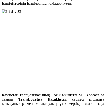
Елшіліктерінің Елшілері мен өкілдері келді.
Қазақстан Республикасының Көлік министрі М. Қарабаев өз
сөзінде
TransLogistica Kazakhstan
көрмесі іс-шараға
қатысушылар мен қонақтардың ұзақ мерзімді және өзара