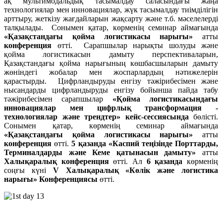
ақ мультимодальдық тасымалдау саласындағы жаңа
технологиялар мен инновациялар, жүк тасымалдау тиімділігін
арттыру, жеткізу жағдайларын жақсарту және т.б. мәселелерді
талқылады. Сонымен қатар, көрменің семинар аймағында
«Қазақстандағы қойма логистикасы нарығы»
атты
конференция
өтті. Сарапшылар нарықты шолуды және
қойма логистикасын дамыту перспективаларын,
Қазақстандағы қойма нарығының көшбасшыларын дамыту
жөніндегі жобалар мен жоспарлардың нәтижелерін
қарастырды. Цифрландыруды енгізу тәжірибесімен және
нысандарды цифрландыруды енгізу бойынша пайда табу
тәжірибесімен сарапшылар
«Қойма логистикасындағы
инновациялар мен цифрлық трансформация -
технологиялар және трендтер» кейс-сессиясында
бөлісті.
Сонымен қатар, көрменің семинар аймағында
«Қазақстандағы қойма логистикасы нарығы»
атты
конференция
өтті.
5 қазанда
«Каспий теңізінде Порттарды,
Терминалдарды және Кеме қатынасын дамыту»
атты
Халықаралық конференция
өтті. Ал
6 қазанда
көрменің
соңғы күні
V Халықаралық «Көлік және логистика
нарығы» Конференциясы
өтті.