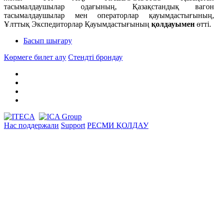
тасымалдаушылар одағының, Қазақстандық вагон
тасымалдаушылар мен операторлар қауымдастығының,
Ұлттық Экспедиторлар Қауымдастығының
қолдауымен
өтті.
Басып шығару
Көрмеге билет алу
Стендті брондау
Нас поддержали
Support
РЕСМИ ҚОЛДАУ