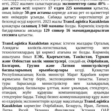
өтті, 2022 жылмен салыстырғанда
экспоненттер саны 40% –
дан астам өсті
: көрмеге
17 елден 225 компания
қатысты,
оның ішінде
50-ден астамы
-көрмеде алғаш рет өз қызметтері
мен өнімдерін ұсынды. Сабаққа қатысу көрсеткіштері де
белсенді өсуді көрсетті. 2023 жылы
TransLogistica Kazakhstan
қонақтары
саланың 3 940 маманы
болды. Көрменің іскерлік
бағдарламасы аясында
129 спикер 16 мамандандырылған
сессияға
қатысты.
TransLogistica Kazakhstan
жұмыс істеген жылдары Орталық
Азиядағы көліктік-логистикалық қызметтер мен
технологиялардың ірі көрмесі атағына ие болды. Көрменің
ашылуына биыл
ЕЭК, Қырғызстан, Тәжікстан, Түркия
және Өзбекстан көлік министрлері
, сондай-ақ
Әзірбайжан,
Болгария, Грузия және Латвия министрліктері
басшыларының орынбасарлары
келді. Қазақстан
Республикасының Көлік министрі Марат Қарабаев көрме
жұмысына бастау беріп, экспозициямен танысты. Танысу
туры барысында министрліктер мен халықаралық
ұйымдардың басшылары ұлттық және ұжымдық стендтерге,
отандық жүйе құраушы компаниялардың ауқымды
стендтеріне барды. Тиімді бизнес-коммуникациялар құру және
өз елдерінің экспоненттерін қолдау мақсатында
TransLogistica
Kazakhstan
көрмесіне Әзірбайжан, Беларусь, Иран, Латвия,
Литва, Ресей, Украина, Финляндия, Эстония, ОАР