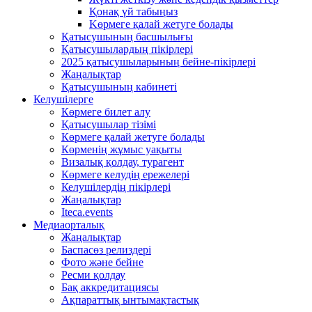
Қонақ үй табыңыз
Kөрмеге қалай жетуге болады
Қатысушының басшылығы
Қатысушылардың пікірлері
2025 қатысушыларының бейне-пікірлері
Жаңалықтар
Қатысушының кабинеті
Келушілерге
Көрмеге билет алу
Қатысушылар тізімі
Көрмеге қалай жетуге болады
Көрменің жұмыс уақыты
Визалық қолдау, турагент
Көрмеге келудің ережелері
Келушілердің пікірлері
Жаңалықтар
Iteca.events
Медиаорталық
Жаңалықтар
Баспасөз релиздері
Фото және бейне
Ресми қолдау
Бақ аккредитациясы
Ақпараттық ынтымақтастық