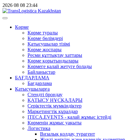
2026
08
08
23:44
Көрме
Көрме туралы
Көрме бөлімдері
Қатысушылар тізімі
Көрме жоспары
Ресми құттықтау хаттары
Көрме қорытындылары
Көрмеге қалай жетуге болады
Байланыстар
БАҒДАРЛАМА
Бағдарлама
Қатысушыларға
Стендті брондау
ҚАТЫСУ НҰСҚАЛАРЫ
Серіктестік мүмкіндіктер
Маркетингтік құралдар
ITECA.EVENTS - қалай жұмыс істейді
Көрменің жұмыс уақыты
Логистика
Визалық қолдау, турагент
Жүкті жеткізу және кедендік қызметтер