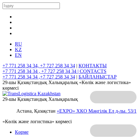
RU
KZ
EN
+7 771 258 34 34, +7 727 258 34 34
|
КОНТАКТЫ
+7 771 258 34 34 , +7 727 258 34 34 |
CONTACTS
+7 771 258 34 34 ,+7 727 258 34 34
|
БАЙЛАНЫСТАР
29-шы Қазақстандық Халықаралық «Көлік және логистика»
көрмесі
29-шы Қазақстандық Халықаралық
Астана, Қазақстан
«EXPO» ХКО
Мәңгілік Ел д-лы. 53/1
«Көлік және логистика» көрмесі
Көрме