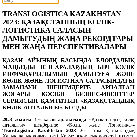
TRANSLOGISTICA KAZAKHSTAN
2023: ҚАЗАҚСТАННЫҢ КӨЛІК-
ЛОГИСТИКА САЛАСЫН
ДАМЫТУДЫҢ ЖАҢА РЕКОРДТАРЫ
МЕН ЖАҢА ПЕРСПЕКТИВАЛАРЫ
ҚАЗАН АЙЫНЫҢ БАСЫНДА ЕЛОРДАЛЫҚ
МАҢЫЗДЫ ІС-ШАРАЛАРДЫҢ БІРІ КӨЛІК
ИНФРАҚҰРЫЛЫМЫН ДАМЫТУҒА ЖӘНЕ
КӨЛІК ЖӘНЕ ЛОГИСТИКА САЛАСЫНДАҒЫ
ЗАМАНАУИ ШЕШІМДЕРГЕ АРНАЛҒАН
ЖОҒАРЫ КӘСІБИ БИЗНЕС-ИВЕНТТЕР
СЕРИЯСЫН ҚАМТИТЫН «ҚАЗАҚСТАНДЫҚ
КӨЛІК АПТАЛЫҒЫ» БОЛДЫ.
2023 жылғы 4-6 қазан аралығында
«Қазақстандық көлік
апталығы» шеңберінде «Көлік және Логистика»-
TransLogistica Kazakhstan 2023
26 - шы Қазақстандық
Халықаралық көрмесі өтті. Көрме рекордтық көрсеткіштермен