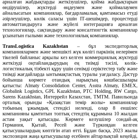
арналған жабдықтарды жеткізушілер, қойма жабдықтарын
өндірушілер, жүктерді өңдеумен және қоймалаумен
айналысатын компаниялар, бағдарламалық қамтамасыз етуді
әзірлеушілер, көлік саласы үшін ІТ-шешімдер, процестерді
автоматтандыруға және жүйелі интеграцияға арналған
технологиялар, сақтандыру және консалтингтік компаниялар
ұсынатын ғылыми және технологиялық компаниялар.
TransLogistica Kazakhstan
– бұл экспедиторлық
компаниялармен және меншікті жүк көлігі паркінің иелерімен
тікелей байланыс арқылы кез келген коммерциялық жүктерді
жеткізуді оңтайландырудың ең тиімді тәсілі, көлік-
логистикалық тізбекті құру үшін сенімді серіктестер табу және
тиімді жағдайларда ынтымақтастық туралы уағдаласу. Дәстүр
бойынша көрмеге отандық нарықтың көшбасшылары
қатысты: Almaty Consolidation Center, Asstra Almaty, EMEX,
Globalink Logistics, GPL Kazakhstan, PTC Holding, RW Cargo,
Sarens Kazakhstan, Интеррейл Казахстан, ТМТМ. Павильонда
орталық орынды «Қазақстан темір жолы» компаниялар
тобының ұжымдық стендісі иеленді, олар 8 еншілес
компанияны қамтитын топтық стендтің құрамына 10 жылдан
астам уақыт қатысады. Көрмеге келушілер сондай-ақ
Германия, Қытай, Ресей және Түркиядан келген
қатысушылардың көптігін атап өтті. Бұдан басқа, 2023 жылы
экспозиция жаңа қатысушылар есебінен айтарлықтай кеңейді,