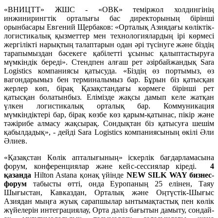
«ВНИЦТТ» ЖШС - «ОВК» теміржол холдингінің
инжинирингтік орталығы бас директорының бірінші
орынбасары Евгений Щербаков: «Орталық Азиядағы көліктік-
логистикалық қызметтер мен технологиялардың ірі көрмесі
жергілікті нарықтың талаптарын одан әрі түсінуге және біздің
тарапымыздан бәсекеге қабілетті ұсыныс қалыптастыруға
мүмкіндік береді». Стендпен алғаш рет әзірбайжандық Sara
Logistics компаниясы қатысуда. «Біздің өз портымыз, өз
вагондарымыз бен терминалымыз бар. Бұрын біз қатысқан
жерлер көп, бірақ Қазақстандағы көрмеге бірінші рет
қатысқан болатынбыз. Елімізде жақсы дамып келе жатқан
үлкен логистикалық орталық бар. Коммуникация
мүмкіндіктері бар, бірақ көзбе көз қарым-қатынас, пікір және
тәжірибе алмасу жақсырақ. Сондықтан біз қатысуға шешім
қабылдадық», - дейді Sara Logistics компаниясының өкілі Әли
Әлиев.
«Қазақстан Көлік апталығының» іскерлік бағдарламасына
форум, конференциялар және кейс-сессиялар кіреді.
4
қазанда
Hilton Astana қонақ үйінде
NEW SILK WAY бизнес-
форум
табысты өтті, онда Еуропаның 25 елінен, Таяу
Шығыстан, Кавказдан, Орталық және Оңтүстік-Шығыс
Азиядан мыңға жуық сарапшылар ынтымақтастық пен көлік
жүйелерін интеграциялау, Орта дәліз бағытын дамыту, сондай-