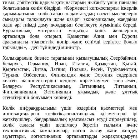
тиімді әріптестік қарым-қатынастарын нығайту үшін пайдалы
болатынына сенім білдірді. «Көрмедегі көпжоспарлы іскерлік
қарым-қатынас көлік саласын дамытудың өзекті мәселелерін
сындарлы талқылауға және қазіргі экономикалық жағдайда
одан әрі тиімді даму жолдарын белгілеуге мүмкіндік береді.
Еуроазиялық материктің маңызды көлік желілерінің
ортасында бола отырып, Қазақстан Азия мен Еуропа
арасындағы транзиттік көпір және сенімді серіктес болып
табылады», - деп түйіндеді министр.
Халықаралық бизнес тарапынан қызығушылық Әзербайжан,
Беларусь, Германия, Иран, Италия, Қазақстан, Қытай,
Қырғызстан, Литва, Латвия, Польша, Ресей, Түрікменстан,
Түркия, Өзбекстан, Финляндия және Эстония елдерінен
келген экспоненттердің кеңінен көрсетілуімен ғана емес,
Беларусь Республикасының, Латвияның, Литваның,
Финляндияның, Эстонияның ұжымдық және ұлттық
стендтерінің болуымен көрінеді.
Көлік инфрақұрылымы үшін өздерінің қызметтері мен
инновацияларын көліктік-логистикалық қызметтерді ірі
жеткізушілер, бағдарламалық қамтамасыз етуді әзірлеушілер,
көлік саласы үшін шешімдер беретін ғылыми және
технологиялық компаниялар, вагон жасау және жөндеу
зауыттары, логистикалық орталықтарды жарақтандыруға