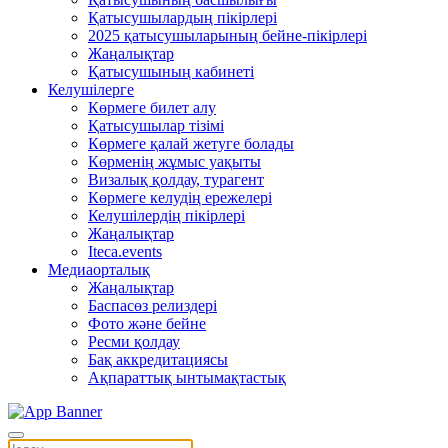
Қатысушылардың пікірлері
2025 қатысушыларының бейне-пікірлері
Жаңалықтар
Қатысушының кабинеті
Келушілерге
Көрмеге билет алу
Қатысушылар тізімі
Көрмеге қалай жетуге болады
Көрменің жұмыс уақыты
Визалық қолдау, турагент
Көрмеге келудің ережелері
Келушілердің пікірлері
Жаңалықтар
Iteca.events
Медиаорталық
Жаңалықтар
Баспасөз релиздері
Фото және бейне
Ресми қолдау
Бақ аккредитациясы
Ақпараттық ынтымақтастық