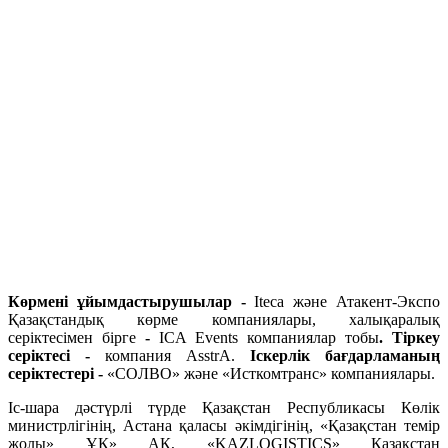
Көрмені ұйымдастырушылар -
Iteca және Атакент-Экспо
Қазақстандық көрме компаниялары, халықаралық
серіктесімен бірге
-
ICA Events компаниялар тобы
. Тіркеу
серіктесі -
компания AsstrA.
Іскерлік бағдарламаның
серіктестері -
«СOЛВО» және «Исткомтранс» компаниялары.
Іс-шара дәстүрлі түрде Қазақстан Республикасы Көлік
министрлігінің, Астана қаласы әкімдігінің, «Қазақстан темір
жолы» ҰК» АҚ, «KAZLOGISTICS» Қазақстан