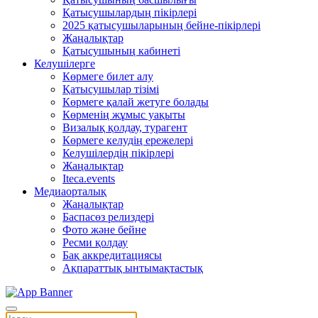
Қатысушылардың пікірлері
2025 қатысушыларының бейне-пікірлері
Жаңалықтар
Қатысушының кабинеті
Келушілерге
Көрмеге билет алу
Қатысушылар тізімі
Көрмеге қалай жетуге болады
Көрменің жұмыс уақыты
Визалық қолдау, турагент
Көрмеге келудің ережелері
Келушілердің пікірлері
Жаңалықтар
Iteca.events
Медиаорталық
Жаңалықтар
Баспасөз релиздері
Фото және бейне
Ресми қолдау
Бақ аккредитациясы
Ақпараттық ынтымақтастық