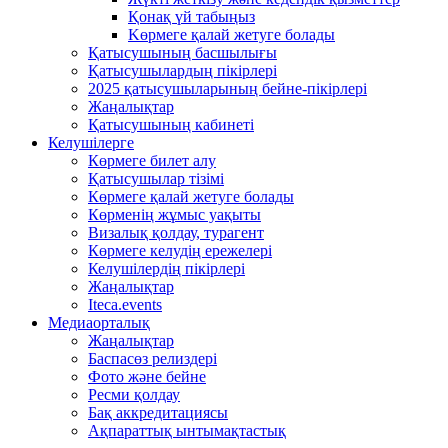
Қонақ үй табыңыз
Kөрмеге қалай жетуге болады
Қатысушының басшылығы
Қатысушылардың пікірлері
2025 қатысушыларының бейне-пікірлері
Жаңалықтар
Қатысушының кабинеті
Келушілерге
Көрмеге билет алу
Қатысушылар тізімі
Көрмеге қалай жетуге болады
Көрменің жұмыс уақыты
Визалық қолдау, турагент
Көрмеге келудің ережелері
Келушілердің пікірлері
Жаңалықтар
Iteca.events
Медиаорталық
Жаңалықтар
Баспасөз релиздері
Фото және бейне
Ресми қолдау
Бақ аккредитациясы
Ақпараттық ынтымақтастық