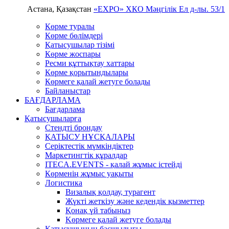
Астана, Қазақстан
«EXPO» ХКО
Мәңгілік Ел д-лы. 53/1
Көрме туралы
Көрме бөлімдері
Қатысушылар тізімі
Көрме жоспары
Ресми құттықтау хаттары
Көрме қорытындылары
Көрмеге қалай жетуге болады
Байланыстар
БАҒДАРЛАМА
Бағдарлама
Қатысушыларға
Стендті брондау
ҚАТЫСУ НҰСҚАЛАРЫ
Серіктестік мүмкіндіктер
Маркетингтік құралдар
ITECA.EVENTS - қалай жұмыс істейді
Көрменің жұмыс уақыты
Логистика
Визалық қолдау, турагент
Жүкті жеткізу және кедендік қызметтер
Қонақ үй табыңыз
Kөрмеге қалай жетуге болады
Қатысушының басшылығы