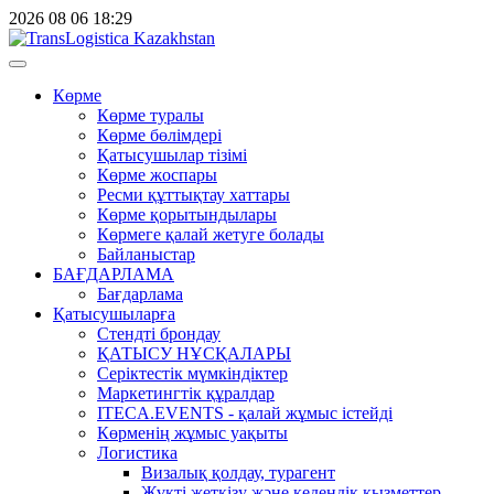
2026
08
06
18:29
Көрме
Көрме туралы
Көрме бөлімдері
Қатысушылар тізімі
Көрме жоспары
Ресми құттықтау хаттары
Көрме қорытындылары
Көрмеге қалай жетуге болады
Байланыстар
БАҒДАРЛАМА
Бағдарлама
Қатысушыларға
Стендті брондау
ҚАТЫСУ НҰСҚАЛАРЫ
Серіктестік мүмкіндіктер
Маркетингтік құралдар
ITECA.EVENTS - қалай жұмыс істейді
Көрменің жұмыс уақыты
Логистика
Визалық қолдау, турагент
Жүкті жеткізу және кедендік қызметтер