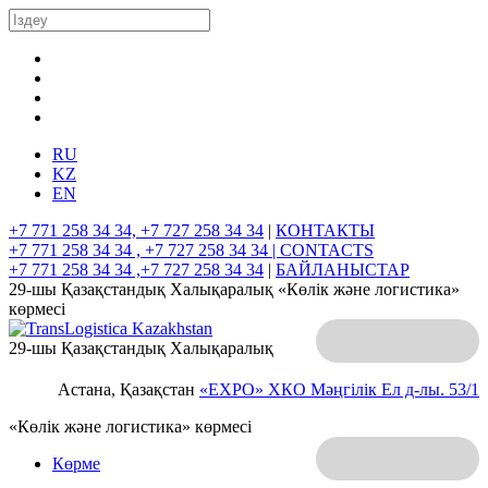
RU
KZ
EN
+7 771 258 34 34, +7 727 258 34 34
|
КОНТАКТЫ
+7 771 258 34 34 , +7 727 258 34 34 |
CONTACTS
+7 771 258 34 34 ,+7 727 258 34 34
|
БАЙЛАНЫСТАР
29-шы Қазақстандық Халықаралық «Көлік және логистика»
көрмесі
29-шы Қазақстандық Халықаралық
Астана, Қазақстан
«EXPO» ХКО
Мәңгілік Ел д-лы. 53/1
«Көлік және логистика» көрмесі
Көрме