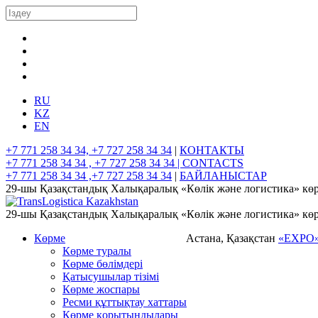
RU
KZ
EN
+7 771 258 34 34, +7 727 258 34 34
|
КОНТАКТЫ
+7 771 258 34 34 , +7 727 258 34 34 |
CONTACTS
+7 771 258 34 34 ,+7 727 258 34 34
|
БАЙЛАНЫСТАР
29-шы Қазақстандық Халықаралық «Көлік және логистика» көр
29-шы Қазақстандық Халықаралық «Көлік және логистика» көр
Көрме
Астана, Қазақстан
«EXPO
Көрме туралы
Көрме бөлімдері
Қатысушылар тізімі
Көрме жоспары
Ресми құттықтау хаттары
Көрме қорытындылары