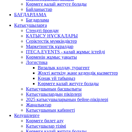
Көрмеге қалай жетуге болады
Байланыстар
БАҒДАРЛАМА
Бағдарлама
Қатысушыларға
Стендті брондау
ҚАТЫСУ НҰСҚАЛАРЫ
Серіктестік мүмкіндіктер
Маркетингтік құралдар
ITECA.EVENTS - қалай жұмыс істейді
Көрменің жұмыс уақыты
Логистика
Визалық қолдау, турагент
Жүкті жеткізу және кедендік қызметтер
Қонақ үй табыңыз
Kөрмеге қалай жетуге болады
Қатысушының басшылығы
Қатысушылардың пікірлері
2025 қатысушыларының бейне-пікірлері
Жаңалықтар
Қатысушының кабинеті
Келушілерге
Көрмеге билет алу
Қатысушылар тізімі
Көрмеге қалай жетуге болады