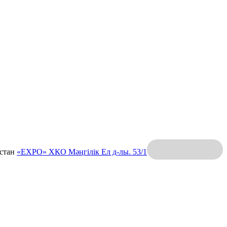
қстан
«EXPO» ХКО
Мәңгілік Ел д-лы. 53/1