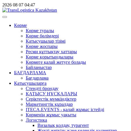
2026
08
07
04:47
Көрме
Көрме туралы
Көрме бөлімдері
Қатысушылар тізімі
Көрме жоспары
Ресми құттықтау хаттары
Көрме қорытындылары
Көрмеге қалай жетуге болады
Байланыстар
БАҒДАРЛАМА
Бағдарлама
Қатысушыларға
Стендті брондау
ҚАТЫСУ НҰСҚАЛАРЫ
Серіктестік мүмкіндіктер
Маркетингтік құралдар
ITECA.EVENTS - қалай жұмыс істейді
Көрменің жұмыс уақыты
Логистика
Визалық қолдау, турагент
Жүкті жеткізу және кедендік қызметтер