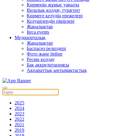
Көрменің жұмыс уақыты
Визалық қолдау, турагент
Көрмеге келудің ережелері
Келушілердің пікірлері
Жаңалықтар
Iteca.events
Медиаорталық
Жаңалықтар
Баспасөз релиздері
Фото және бейне
Ресми қолдау
Бақ аккредитациясы
Ақпараттық ынтымақтастық
2025
2024
2023
2022
2021
2019
2018