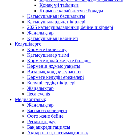
Қонақ үй табыңыз
Kөрмеге қалай жетуге болады
Қатысушының басшылығы
Қатысушылардың пікірлері
2025 қатысушыларының бейне-пікірлері
Жаңалықтар
Қатысушының кабинеті
Келушілерге
Көрмеге билет алу
Қатысушылар тізімі
Көрмеге қалай жетуге болады
Көрменің жұмыс уақыты
Визалық қолдау, турагент
Көрмеге келудің ережелері
Келушілердің пікірлері
Жаңалықтар
Iteca.events
Медиаорталық
Жаңалықтар
Баспасөз релиздері
Фото және бейне
Ресми қолдау
Бақ аккредитациясы
Ақпараттық ынтымақтастық