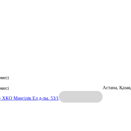
месі
Астана, Қаза
месі
» ХКО
Мәңгілік Ел д-лы. 53/1