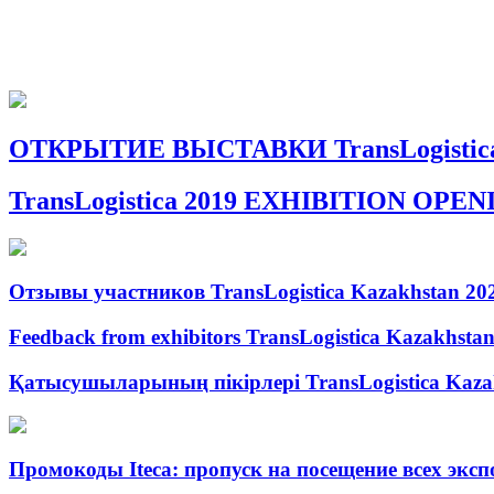
ОТКРЫТИЕ ВЫСТАВКИ TransLogistica
TransLogistica 2019 EXHIBITION OPE
Отзывы участников TransLogistica Kazakhstan 20
Feedback from exhibitors TransLogistica Kazakhsta
Қатысушыларының пікірлері TransLogistica Kaza
Промокоды Iteca: пропуск на посещение всех экс